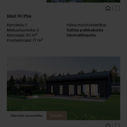
Kuvat
Talo
Pohja
Ideal 90 Plus
Kerroksia: 1
Hinta muuttovalmiina:
Makuuhuoneita: 3
Valitse paikkakunta
2
Kerrosala: 90 m
talomallihausta.
2
Huoneistoala: 77 m
Valmiiksi suunniteltu
Suosittu
Kuvat
Talo
Pohja