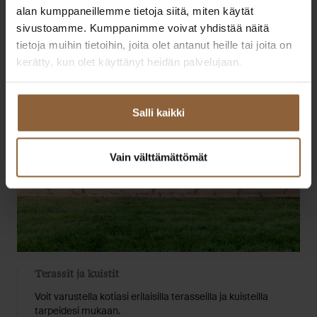
alan kumppaneillemme tietoja siitä, miten käytät
sivustoamme. Kumppanimme voivat yhdistää näitä
tietoja muihin tietoihin, joita olet antanut heille tai joita on
kerätty, kun olet käyttänyt heidän palvelujaan.
Salli kaikki
Vain välttämättömät
Terassit ja kuistit
Voit varustella kotiasi erilaisilla terasseilla ja kuisteilla
tarpeidesi mukaan.