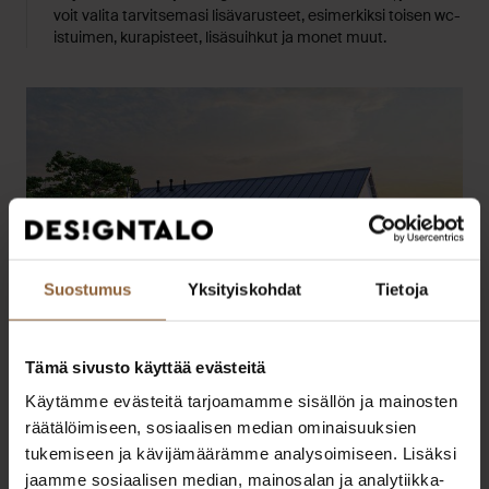
 wc-
voit valita tarvitsemasi lisävarusteet, esimerkiksi toisen wc-
istuimen, kurapisteet, lisäsuihkut ja monet muut.
Suostumus
Yksityiskohdat
Tietoja
Tämä sivusto käyttää evästeitä
Käytämme evästeitä tarjoamamme sisällön ja mainosten
räätälöimiseen, sosiaalisen median ominaisuuksien
Ulkoverhoilu
tukemiseen ja kävijämäärämme analysoimiseen. Lisäksi
o
Ideal-kotisi ulkoverhoilun voit valita mielesi mukaan joko
jaamme sosiaalisen median, mainosalan ja analytiikka-
vaaka- tai pystyverhouksena.