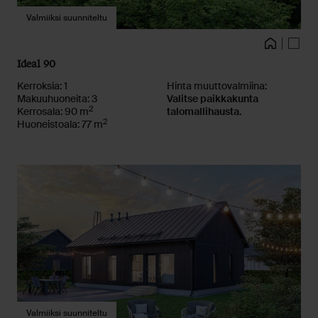
Valmiiksi suunniteltu
Kuvat
Talo
Pohja
Ideal 90
Kerroksia: 1
Hinta muuttovalmiina:
Makuuhuoneita: 3
Valitse paikkakunta
2
Kerrosala: 90 m
talomallihausta.
2
Huoneistoala: 77 m
Valmiiksi suunniteltu