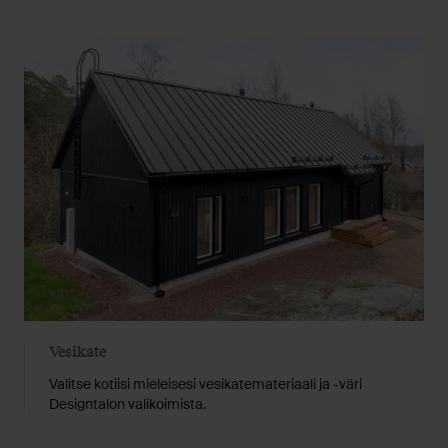
Vesikate
Valitse kotiisi mieleisesi vesikatemateriaali ja -väri
Designtalon valikoimista.