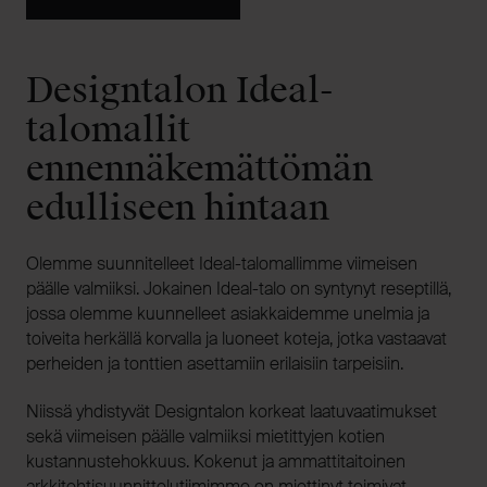
Designtalon Ideal-
talomallit
ennennäkemättömän
edulliseen hintaan
Olemme suunnitelleet Ideal-talomallimme viimeisen
päälle valmiiksi. Jokainen Ideal-talo on syntynyt reseptillä,
jossa olemme kuunnelleet asiakkaidemme unelmia ja
toiveita herkällä korvalla ja luoneet koteja, jotka vastaavat
perheiden ja tonttien asettamiin erilaisiin tarpeisiin.
Niissä yhdistyvät Designtalon korkeat laatuvaatimukset
sekä viimeisen päälle valmiiksi mietittyjen kotien
kustannustehokkuus. Kokenut ja ammattitaitoinen
arkkitehtisuunnittelutiimimme on miettinyt toimivat