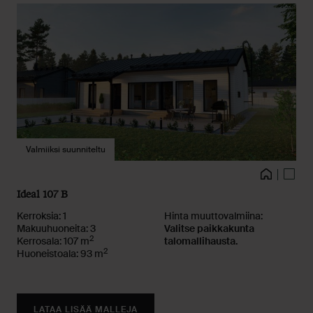
Valmiiksi suunniteltu
Kuvat
Talo
Pohja
Ideal 107 B
Kerroksia: 1
Hinta muuttovalmiina:
Makuuhuoneita: 3
Valitse paikkakunta
2
Kerrosala: 107 m
talomallihausta.
2
Huoneistoala: 93 m
LATAA LISÄÄ MALLEJA