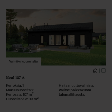
Valmiiksi suunniteltu
Kuvat
Talo
Pohja
Ideal 107 A
Kerroksia: 1
Hinta muuttovalmiina:
Makuuhuoneita: 3
Valitse paikkakunta
2
Kerrosala: 107 m
talomallihausta.
2
Huoneistoala: 93 m