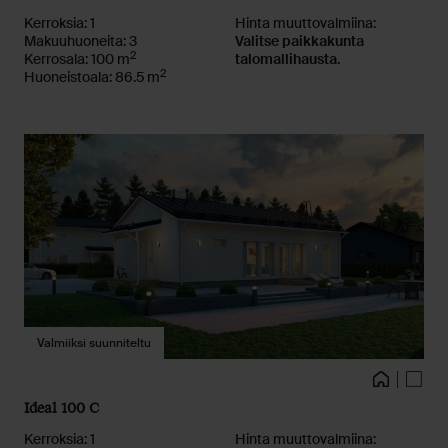
Kerroksia: 1
Hinta muuttovalmiina:
Makuuhuoneita: 3
Valitse paikkakunta
2
Kerrosala: 100 m
talomallihausta.
2
Huoneistoala: 86.5 m
Valmiiksi suunniteltu
Kuvat
Talo
Pohja
Ideal 100 C
Kerroksia: 1
Hinta muuttovalmiina: