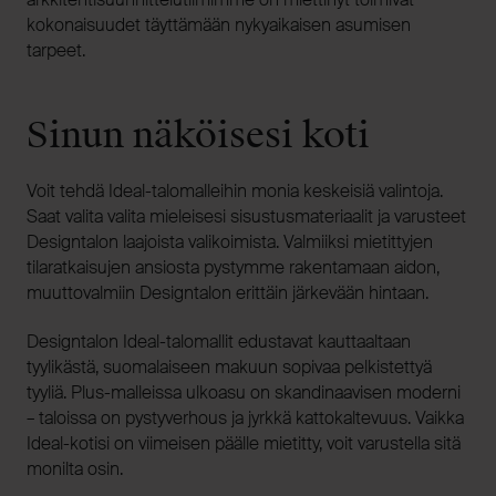
kokonaisuudet täyttämään nykyaikaisen asumisen
tarpeet.
Sinun näköisesi koti
Voit tehdä Ideal-talomalleihin monia keskeisiä valintoja.
Saat valita valita mieleisesi sisustusmateriaalit ja varusteet
Designtalon laajoista valikoimista. Valmiiksi mietittyjen
tilaratkaisujen ansiosta pystymme rakentamaan aidon,
muuttovalmiin Designtalon erittäin järkevään hintaan.
Designtalon Ideal-talomallit edustavat kauttaaltaan
tyylikästä, suomalaiseen makuun sopivaa pelkistettyä
tyyliä. Plus-malleissa ulkoasu on skandinaavisen moderni
– taloissa on pystyverhous ja jyrkkä kattokaltevuus. Vaikka
Ideal-kotisi on viimeisen päälle mietitty, voit varustella sitä
monilta osin.