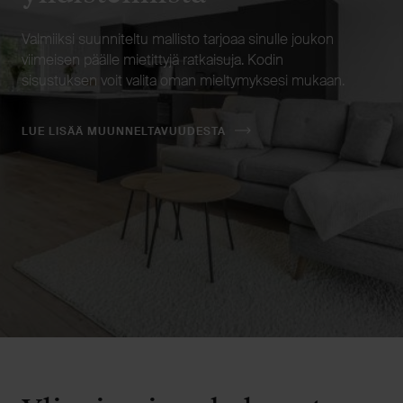
Valmiiksi suunniteltu mallisto tarjoaa sinulle joukon
viimeisen päälle mietittyjä ratkaisuja. Kodin
sisustuksen voit valita oman mieltymyksesi mukaan.
LUE LISÄÄ MUUNNELTAVUUDESTA