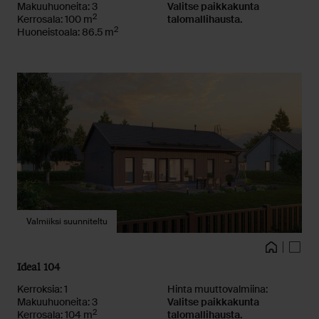
Makuuhuoneita: 3
Valitse paikkakunta
2
Kerrosala: 100 m
talomallihausta.
2
Huoneistoala: 86.5 m
Valmiiksi suunniteltu
Kuvat
Talo
Pohja
Ideal 104
Kerroksia: 1
Hinta muuttovalmiina:
Makuuhuoneita: 3
Valitse paikkakunta
2
Kerrosala: 104 m
talomallihausta.