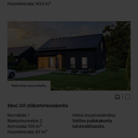
2
Huoneistoala: 90.5 m
Valmiiksi suunniteltu
Kuvat
Talo
Pohja
Ideal 105 yläkertavarauksella
Kerroksia: 1
Hinta muuttovalmiina:
Makuuhuoneita: 2
Valitse paikkakunta
2
Kerrosala: 105 m
talomallihausta.
2
Huoneistoala: 87 m