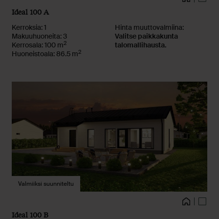
Ideal 100 A
Kerroksia: 1
Hinta muuttovalmiina:
Makuuhuoneita: 3
Valitse paikkakunta
2
Kerrosala: 100 m
talomallihausta.
2
Huoneistoala: 86.5 m
Valmiiksi suunniteltu
Kuvat
Talo
Pohja
Ideal 100 B