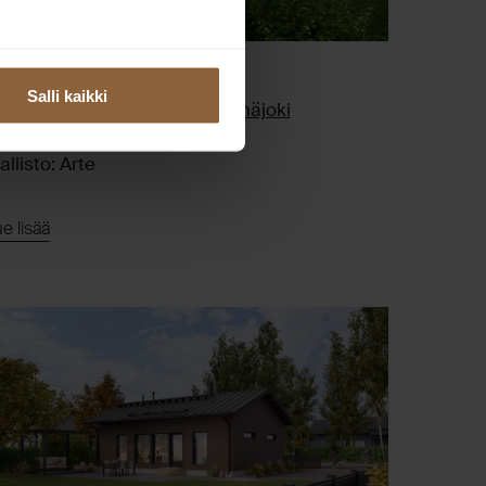
Taloesittely
aloesittely Seinäjoella
Salli kaikki
ourutaltanpolku 1, 60200 Seinäjoki
2.8.2026 klo 17:00-19:00
llisto: Arte
e lisää