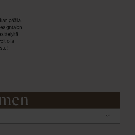
kan päällä.
Designtalon
ittelyitä
oit olla
stu!
omen