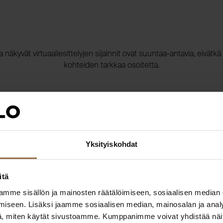
la näkyvät virtuaaliesittelyjen sijainnit ovat suuntaa-antavia, eivätkä
kohteiden tarkkaa osoitetta.
Yksityiskohdat
itä
mme sisällön ja mainosten räätälöimiseen, sosiaalisen median
iseen. Lisäksi jaamme sosiaalisen median, mainosalan ja analy
, miten käytät sivustoamme. Kumppanimme voivat yhdistää näitä t