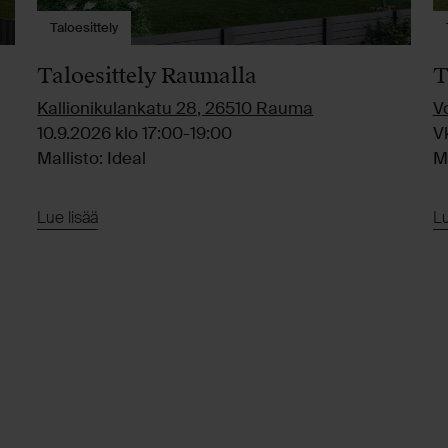
Taloesittely
Taloesittely Raumalla
T
Kallionikulankatu 28, 26510 Rauma
V
10.9.2026 klo 17:00-19:00
V
Mallisto: Ideal
M
Lue lisää
Lu