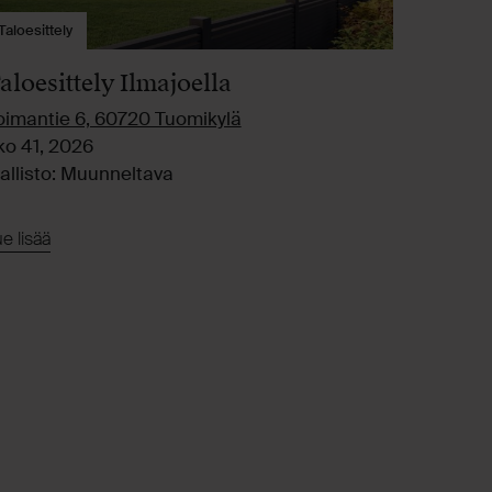
Taloesittely
aloesittely Ilmajoella
oimantie 6, 60720 Tuomikylä
ko 41, 2026
allisto: Muunneltava
e lisää