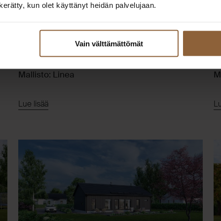
n kerätty, kun olet käyttänyt heidän palvelujaan.
Taloesittely
Taloesittely Järvenpäässä
T
Vain välttämättömät
Sipulitie 10, 04410 Järvenpää
K
6.8.2026 klo 17:00-19:00
1
Mallisto: Linea
Ma
Lue lisää
Lu