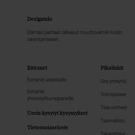
Designtalo
Elämäsi parhaat ratkaisut muuttovalmiin kodin
rakentamiseen.
Extranet
Pikalinkit
Extranet asiakkaille
Ota yhteyttä
Extranet
Toimipisteet
yhteistyökumppaneille
Tilaa esitteet
Usein kysytyt kysymykset
Talomallisto
Tietosuojaseloste
Taloesittelyt