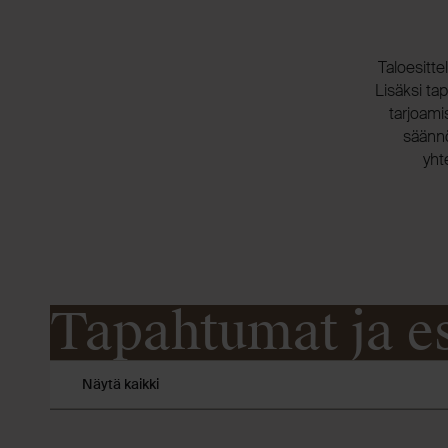
Taloesitte
Lisäksi ta
tarjoami
säännöl
yht
Tapahtumat ja e
Näytä kaikki