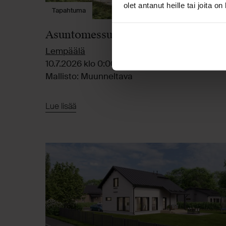
olet antanut heille tai joita o
Tapahtuma
Asuntomessut Lempäälässä
Lempäälä
10.7.2026 klo 0:00 - 9.8.2026 klo 0:00
Mallisto: Muunneltava
Lue lisää