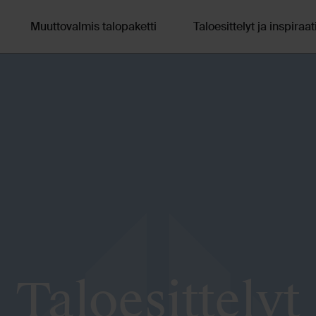
Muuttovalmis talopaketti
Taloesittelyt ja inspiraat
Taloesittelyt