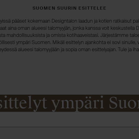
SUOMEN SUURIN ESITTELEE
lyissä pääset kokemaan Designtalon laadun ja kotien ratkaisut pai
paat aina oman alueesi talomyyjän, jonka kanssa voit keskustella 
sta mahdollisuuksista ja omista kotihaaveistasi. Järjestämme taloes
lisesti ympäri Suomen. Mikäli esittelyn ajankohta ei sovi sinulle, v
eydessä alueesi talomyyjään ja sopia oman esittelyajan. Tule ja iha
sittelyt ympäri Su