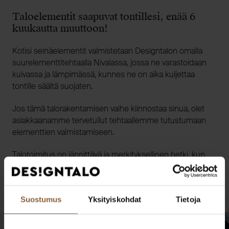
Taloelementit saapuvat tontillesi, enää 6
kuukautta muuttoon!
Kotisi seinäelementit valmistetaan Designtalon omalla
suurelementtitehtaalla Nivalassa, jossa ne varastoidaan
kuivassa ja lämpimässä, kunnes ne on aika kuljettaa
tontille säältä suojaten.
Jos tämä talorakentamisen vaihe kiinnostaa sinua, olet
asiakkaanamme tervetullut tehtaallemme tutustumaan
elementtien valmistamiseen.
Talotoimitus on jännittävä ja merkityksellinen hetki, kun
haaveet alkavat vihdoin konkretisoitumaan. Tontilla kotisi
on pystyssä ja säältä suojassa muutamassa
vuorokaudessa osaavien ammattilaistemme toimesta.
Suostumus
Yksityiskohdat
Tietoja