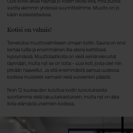
Uusi kotisi alkaa näyttää jo toden teolla siltä, mitä puolta
vuotta aiemmin yhdessä suunnittelimme. Muutto on jo
käsin kosketeltavissa.
Kotisi on valmis!
Tervetuloa muuttovalmiiseen omaan kotiin. Sauna on ensi
kertaa tulilla ja ensimmäinen ilta-ateria keittiössä
kypsymässä. Muuttolaatikoita on vielä seinänvierustat
täynnään, mutta nyt se on totta – uusi koti, josta olet niin
pitkään haaveillut. Ja sitä ensimmäistä aamua uudessa
kodissa muistelet varmasti vielä vuosienkin päästä.
Noin 12 kuukauden kuluttua kodin luovutuksesta
suoritamme vielä takuutarkastuksen, mutta nyt on aika
iloita elämästä unelmien kodissa.