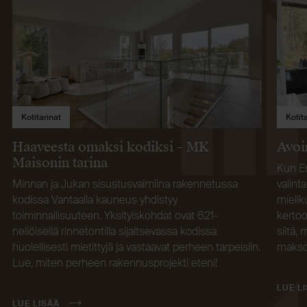
Kotitarinat
Kotit
Haaveesta omaksi kodiksi – MK
Avoi
Maisonin tarina
Kun Es
Minnan ja Jukan sisustusvalmiina rakennetussa
valint
kodissa Vantaalla kauneus yhdistyy
mielik
toiminnallisuuteen. Yksityiskohdat ovat 621-
kertoo
neliöisellä rinnetontilla sijaitsevassa kodissa
siitä,
huolellisesti mietittyjä ja vastaavat perheen tarpeisiin.
makso
Lue, miten perheen rakennusprojekti eteni!
LUE L
LUE LISÄÄ