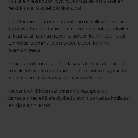
Kun unelmiesi koti on löytynyt, koittaa se ikimuistoinen
hetki, kun on aika tehdä talokaupat.
Tavoitteemme on, että uusi kotinne on teille unelmienne
täyttymys. Kun luottamus on molemmin puolista ja kaikki
tärkeät asiat rakentamiseen ja uuteen kotiin liittyen ovat
kunnossa, teemme sopimuksen uuden kotinne
rakentamisesta.
Designtalon kanssa voit tehdä kaupat ilman, että sinulla
on vielä rahoitusta sovittuna, entistä asuntoa myytynä tai
rakentamisesta vastaavaa mestaria valittuna.
Kaupanteon jälkeen vahvistamme kauppasi, eli
varmistamme, että allekirjoitettu sopimus vastaa kodistasi
tehtyjä suunnitelmia.