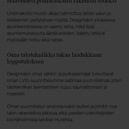
Haaveidesi pohjaratkaisu rakentuu todeksi
Unelmakotisi muoto alkaa hahmottua lattian valun ja
sisäseinien pystytyksen myötä. Designtalon jokaisessa
asuinkerroksessa on valettu lattia, mikä lisää
asumismukavuutta ääntä eristäen. Valettu lattia ei
myöskään notku eikä natise.
Oma talotekniikka takaa laadukkaan
lopputuloksen
Designtalon omat sähkö- ja putkiasentajat toteuttavat
oman LVIS-suunnittelumme laatimaa suunnitelmaa, joten
talotekniikan asentaminen sujuu saumattomasti ja
nopeasti.
Oman suunnittelun ansiosta kaikki putket ja johdot ovat
talon rakenteissa piilossa, eikä useiden urakoitsijoiden
koordinoinnista tarvitse murehtia.