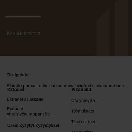
Kaikki kotitarinat
Designtalo
Elämäsi parhaat ratkaisut muuttovalmiin kodin rakentamiseen.
Extranet
Pikalinkit
Extranet asiakkaille
Ota yhteyttä
Extranet
Toimipisteet
yhteistyökumppaneille
Tilaa esitteet
Usein kysytyt kysymykset