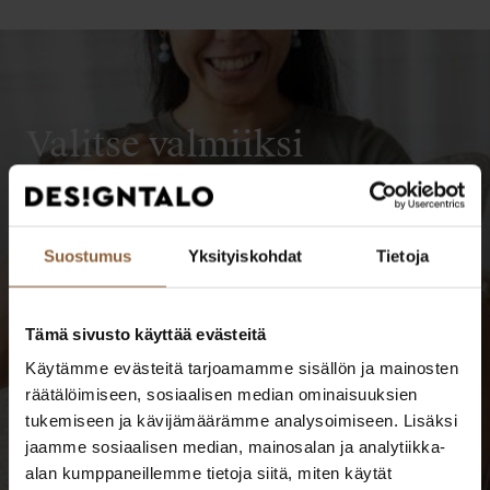
Valitse valmiiksi
suunniteltu, edullinen
Ideal.
Saat Designtalon
Suostumus
Yksityiskohdat
Tietoja
korkeaa laatua totuttua
edullisemmin.
Tämä sivusto käyttää evästeitä
Käytämme evästeitä tarjoamamme sisällön ja mainosten
räätälöimiseen, sosiaalisen median ominaisuuksien
tukemiseen ja kävijämäärämme analysoimiseen. Lisäksi
LUE LISÄÄ
jaamme sosiaalisen median, mainosalan ja analytiikka-
alan kumppaneillemme tietoja siitä, miten käytät