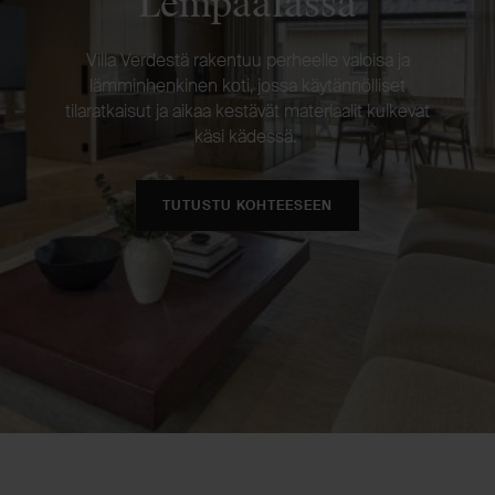
Lempäälässä
Villa Verdestä rakentuu perheelle valoisa ja
lämminhenkinen koti, jossa käytännölliset
tilaratkaisut ja aikaa kestävät materiaalit kulkevat
käsi kädessä.
TUTUSTU KOHTEESEEN