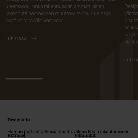
unelmakoti, jonka rakennusalan ammattilainen
Design
rakennutti perheelleen muuttovalmiina. Lue neljä
värima
syytä vierailla Villa Verdessä!
Sisust
asukka
sävyt 
LUE LISÄÄ
tilasta
LUE L
Designtalo
Elämäsi parhaat ratkaisut muuttovalmiin kodin rakentamiseen.
Extranet
Pikalinkit