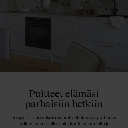
Puitteet elämäsi
parhaisiin hetkiin
Designtalo luo näköisesi puitteet elämäsi parhaisiin
hetkiin, lasten leikkeihin, kodin askareisiin ja