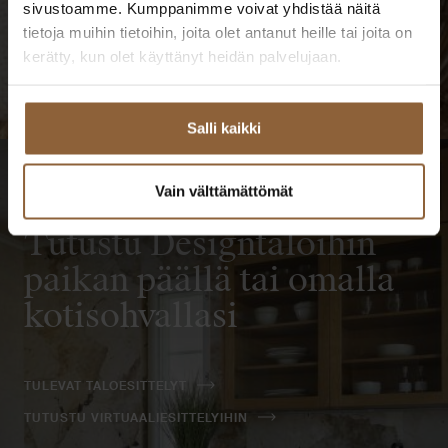
sivustoamme. Kumppanimme voivat yhdistää näitä
tietoja muihin tietoihin, joita olet antanut heille tai joita on
kerätty, kun olet käyttänyt heidän palvelujaan.
Salli kaikki
Vain välttämättömät
Tutustu Designtaloihin
paikan päällä tai omalla
kotisohvallasi
TULEVAT TALOESITTELYT
TUTUSTU VIRTUAALIESITTELYIHIN