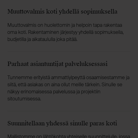
Muuttovalmis koti yhdellä sopimuksella
Muuttovalmis on huolettomin ja helpoin tapa rakentaa
oma koti. Rakentaminen järjestyy yhdellä sopimuksella,
budjetilla ja aikataululla joka pitää.
Parhaat asiantuntijat palveluksessasi
Tunnemme erityistä ammattiylpeyttä osaamisestamme ja
siitä, että asiakas on aina ollut meille tärkein. Sinulle se
näkyy erinomaisessa palvelussa ja projektiin
sitoutumisessa.
Suunnitellaan yhdessä sinulle paras koti
Mallistomme on lähtökohta yhteiselle suunnittelulle, jossa