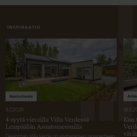
INSPIRAATIO
Ajankohtaista
Artikk
3.7.2026
18.5.
4 syytä vierailla Villa Verdessä
Kun 
Lempäälän Asuntomessuilla
Verd
väri
Designtalo Villa Verde on viisihenkisen lapsiperheen