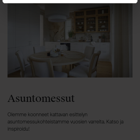
Asuntomessut
Olemme koonneet kattavan esittelyn
asuntomessukohteistamme vuosien varrelta. Katso ja
inspiroidu!