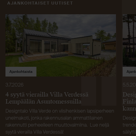
AJANKOHTAISET UUTISET
Ajankohtaista
Ajank
3.7.2026
5.5.2
4 syytä vierailla Villa Verdessä
Desi
Lempäälän Asuntomessuilla
Finla
kann
Designtalo Villa Verde on viisihenkisen lapsiperheen
unelmakoti, jonka rakennusalan ammattilainen
Design
rakennutti perheelleen muuttovalmiina. Lue neljä
trende
syytä vierailla Villa Verdessä!
säily