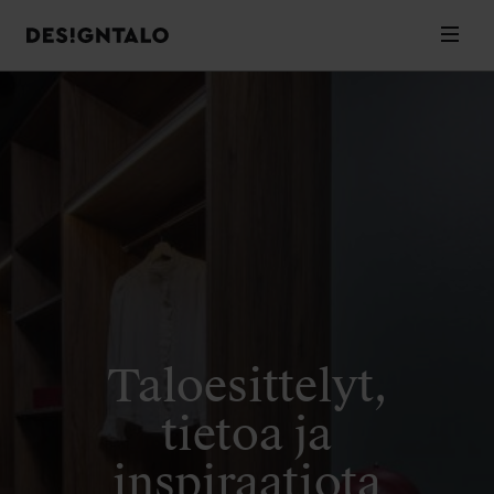
Designtalo
Valik
Siirry
sisältöön
Taloesittelyt,
tietoa ja
inspiraatiota