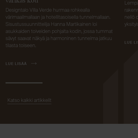
värikäs koti
Lempä
Designtalo Villa Verde hurmaa rohkealla
rakenn
värimaailmallaan ja hotellitasoisella tunnelmallaan.
neliö 
Sisustussuunnittelija Hanna Martikainen loi
yksity
asukkaiden toiveiden pohjalta kodin, jossa tummat
sävyt saavat näkyä ja harmoninen tunnelma jatkuu
LUE L
tilasta toiseen.
LUE LISÄÄ
Katso kaikki artikkelit