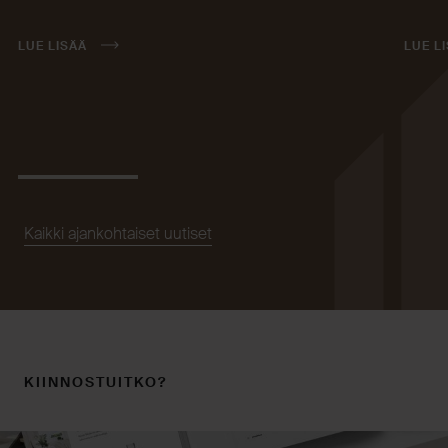
LUE LISÄÄ
LUE L
Kaikki ajankohtaiset uutiset
KIINNOSTUITKO?