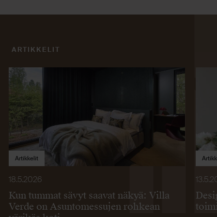
ARTIKKELIT
Artikkelit
Artikk
18.5.2026
13.5.
Kun tummat sävyt saavat näkyä: Villa
Desi
Verde on Asuntomessujen rohkean
toim