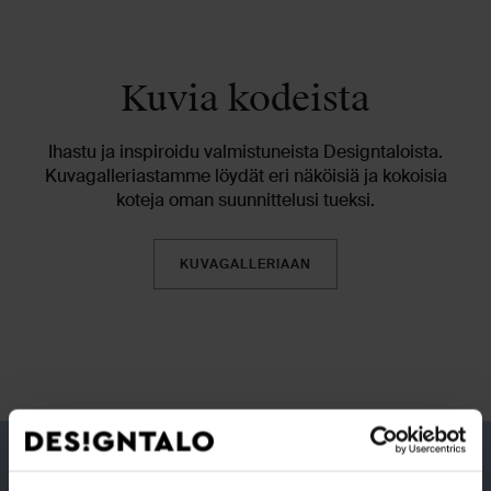
Kuvia kodeista
Ihastu ja inspiroidu valmistuneista Designtaloista.
Kuvagalleriastamme löydät eri näköisiä ja kokoisia
koteja oman suunnittelusi tueksi.
KUVAGALLERIAAN