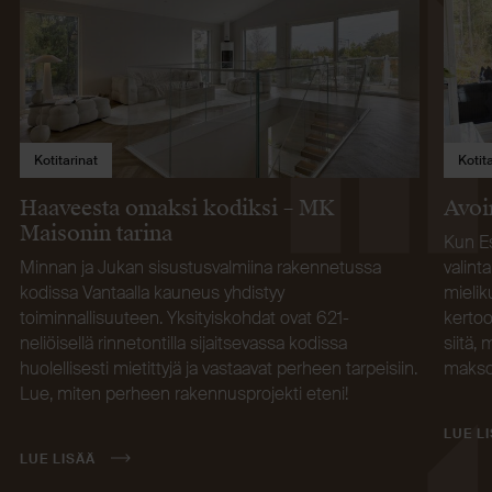
Kotitarinat
Kotit
Haaveesta omaksi kodiksi – MK
Avoi
Maisonin tarina
Kun Es
Minnan ja Jukan sisustusvalmiina rakennetussa
valint
kodissa Vantaalla kauneus yhdistyy
mielik
toiminnallisuuteen. Yksityiskohdat ovat 621-
kertoo
neliöisellä rinnetontilla sijaitsevassa kodissa
siitä,
huolellisesti mietittyjä ja vastaavat perheen tarpeisiin.
makso
Lue, miten perheen rakennusprojekti eteni!
LUE L
LUE LISÄÄ