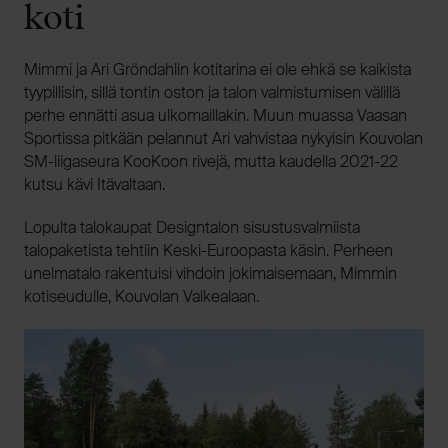
koti
Mimmi ja Ari Gröndahlin kotitarina ei ole ehkä se kaikista
tyypillisin, sillä tontin oston ja talon valmistumisen välillä
perhe ennätti asua ulkomaillakin. Muun muassa Vaasan
Sportissa pitkään pelannut Ari vahvistaa nykyisin Kouvolan
SM-liigaseura KooKoon rivejä, mutta kaudella 2021-22
kutsu kävi Itävaltaan.
Lopulta talokaupat Designtalon sisustusvalmiista
talopaketista tehtiin Keski-Euroopasta käsin. Perheen
unelmatalo rakentuisi vihdoin jokimaisemaan, Mimmin
kotiseudulle, Kouvolan Valkealaan.