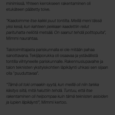
minimissä. Yhteen kerrokseen rakentaminen oli
etukäteen päätetty toive.
“Kaadoimme itse kaikki puut tontilta. Meillä meni tässä
yksi kesä, kun kahteen pekkaan kaadettiin reilut
parituhatta neliötä metsää. On saanut tehdä polttopuita”,
Mimmi naurahtaa.
Talotoimittajasta pariskunnalla ei ole mitään pahaa
sanottavana. Tekijäporukka oli osaavaa ja ystävällistä
tontilla viihtyneelle pariskunnalle. Rakennuslupavaihe ja
talon teknisten yksityiskohtien läpikäynti uhkasi sen sijaan
olla “puuduttavaa”.
“Tämä oli toki omaakin syytä, kun meillä oli niin tarkka
käsitys siitä, mitä haluttiin tehdä. Tuntuu, että itse
rakentaminen oli helpompaa kuin tämä teknisten asioiden
ja lupien läpikäynti”,
Mimmi kertoo.