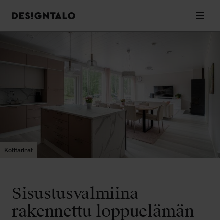
Designtalo
Valik
Siirry
sisältöön
Kotitarinat
Sisustusvalmiina
rakennettu loppuelämän