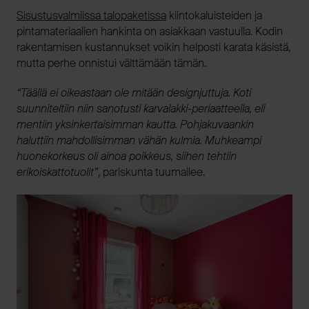
Sisustusvalmiissa talopaketissa
kiintokaluisteiden ja
pintamateriaalien hankinta on asiakkaan vastuulla. Kodin
rakentamisen kustannukset voikin helposti karata käsistä,
mutta perhe onnistui välttämään tämän.
“Täällä ei oikeastaan ole mitään designjuttuja. Koti
suunniteltiin niin sanotusti karvalakki-periaatteella, eli
mentiin yksinkertaisimman kautta. Pohjakuvaankin
haluttiin mahdollisimman vähän kulmia. Muhkeampi
huonekorkeus oli ainoa poikkeus, siihen tehtiin
erikoiskattotuolit”
, pariskunta tuumailee.