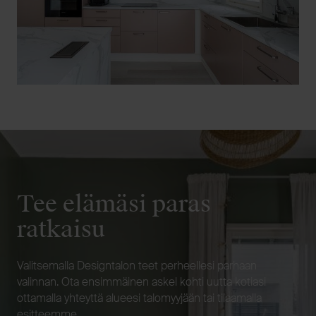
Tee elämäsi paras
ratkaisu
Valitsemalla Designtalon teet perheellesi parhaan
valinnan. Ota ensimmäinen askel kohti uutta kotiasi
ottamalla yhteyttä alueesi talomyyjään tai tilaamalla
esitteemme.