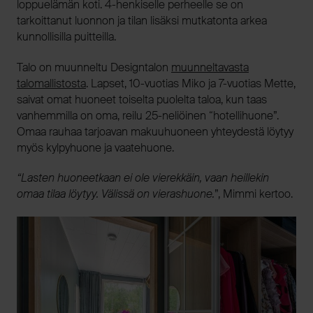
loppuelämän koti. 4-henkiselle perheelle se on
tarkoittanut luonnon ja tilan lisäksi mutkatonta arkea
kunnollisilla puitteilla.
Talo on muunneltu Designtalon
muunneltavasta
talomallistosta
. Lapset, 10-vuotias Miko ja 7-vuotias Mette,
saivat omat huoneet toiselta puolelta taloa, kun taas
vanhemmilla on oma, reilu 25-neliöinen “hotellihuone”.
Omaa rauhaa tarjoavan makuuhuoneen yhteydestä löytyy
myös kylpyhuone ja vaatehuone.
“Lasten huoneetkaan ei ole vierekkäin, vaan heillekin
omaa tilaa löytyy. Välissä on vierashuone.
”, Mimmi kertoo.