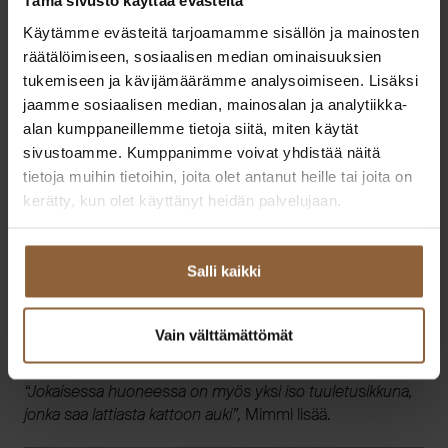
Tämä sivusto käyttää evästeitä
Käytämme evästeitä tarjoamamme sisällön ja mainosten
räätälöimiseen, sosiaalisen median ominaisuuksien
tukemiseen ja kävijämäärämme analysoimiseen. Lisäksi
jaamme sosiaalisen median, mainosalan ja analytiikka-
alan kumppaneillemme tietoja siitä, miten käytät
sivustoamme. Kumppanimme voivat yhdistää näitä
”
Halusimme myös ison keittiön ja olohuoneen, isoilla
tietoja muihin tietoihin, joita olet antanut heille tai joita on
ikkunoilla
”, Mimmi listaa.
kerätty, kun olet käyttänyt heidän palvelujaan.
Itään päin olevat ikkunat päästävät aamuauringon sisään,
eli varsinkin kesäisin kuumin paahde jää talon
Salli kaikki
vastakkaiselle seinälle. Maisemaikkunoiden lisäksi
avaruuden tuntua tuo huonekorkeus. Olohuoneessa ja
vanhempien makuuhuoneessa se on korotettu jopa 280
Vain välttämättömät
senttiin.
“Jokaisessa huoneessa on myös yksi iso tuuletusikkuna,
jonka saa lattiasta kattoon auki”,
Mimmi lisää.