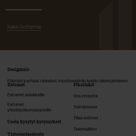
Kaikki kotitarinat
Designtalo
Elämäsi parhaat ratkaisut muuttovalmiin kodin rakentamiseen.
Extranet
Pikalinkit
Extranet asiakkaille
Ota yhteyttä
Extranet
Toimipisteet
yhteistyökumppaneille
Tilaa esitteet
Usein kysytyt kysymykset
Talomallisto
Tietosuojaseloste