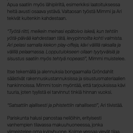
Apua saatiin myös lähipiiriltä, esimerkiksi laatoituksessa
heitä avusti osaava ystävä. Valtaosan työstä Mimmi ja Ari
tekivät kuitenkin kahdestaan.
“Työtä riitti, melkein meinasi epätoivo iskeä, kun tehtiin
yötä-päivää kahdestaan tätä, levypinnoilta kohti valmista.
Ari pelasi samalla kiekon play-offeja, kävi välillä raksalla ja
välillä pelaamassa. Lopputulokseen ollaan tyytyväisiä ja
sisustus saatiin myös tehtyä nopeasti”,
Mimmi muistelee.
Itse tekemällä ja alennuksia bongaamalla Gröndahlit
säästivät rakennuskustannuksissa ja sisustusmateriaalien
hankinnoissa. Mimmi tosin myöntää, että tarjouksissa kävi
tuuria, joten tyylistä ei tarvinnut tinkiä hinnan vuoksi.
“Satsattiin ajallisesti ja pihistettiin rahallisesti”,
Ari tiivistää.
Pariskunta halusi panostaa neliöihin, erityisesti
vanhempien tilavassa makuuhuoneessa, jonka
viimeistelee oma kylpyhuone. Kolme vessaa vievät tilaa,