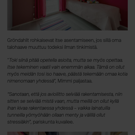
Gröndahlit rohkaisevat itse asentamiseen, jos sillä oma
talohaave muuttuu todeksi ilman tinkimistä.
“
Toki siinä pitää opetella asioita, mutta se myös opettaa.
Itse tekeminen vaatii vain enemmän aikaa. Tämä on ollut
myös meidän tosi iso haave, päästä tekemään omaa kotia
nimenomaan yhdessä”,
Mimmi paljastaa.
“Sanotaan, että jos avioliitto selviää rakentamisesta, niin
sitten se selviää mistä vaan, mutta meillä on ollut kyllä
ihan kivaa rakentaessa yhdessä – vaikka lainatuilla
tunneilla yömyöhään ollaan menty ja välillä ollut
stressiäkin”,
pariskunta kuvailee.