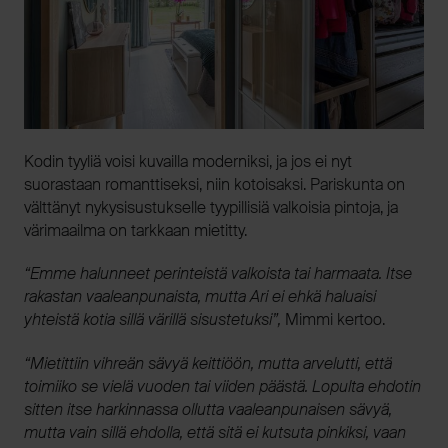
Kodin tyyliä voisi kuvailla moderniksi, ja jos ei nyt
suorastaan romanttiseksi, niin kotoisaksi. Pariskunta on
välttänyt nykysisustukselle tyypillisiä valkoisia pintoja, ja
värimaailma on tarkkaan mietitty.
“Emme halunneet perinteistä valkoista tai harmaata. Itse
rakastan vaaleanpunaista, mutta Ari ei ehkä haluaisi
yhteistä kotia sillä värillä sisustetuksi”,
Mimmi kertoo.
“Mietittiin vihreän sävyä keittiöön, mutta arvelutti, että
toimiiko se vielä vuoden tai viiden päästä. Lopulta ehdotin
sitten itse harkinnassa ollutta vaaleanpunaisen sävyä,
mutta vain sillä ehdolla, että sitä ei kutsuta pinkiksi, vaan