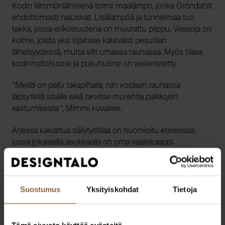
Kodin lämmönlähteenä toimii maalämpö, jonka Gröndahlit
ehdottomasti halusivat. Lisälämpöä ja tunnelmaa tuo
takka, jossa erikoisuutena on muurattu piippu. Vessoja on
kolme, joista yksi sijaitsee kätevästi pesutilan
läheisyydessä, mutta silti omassa rauhassa. Myös tilava
kodinhoitohuone ja pukuhuone on vesieristetty.
“Meillä on palju takapihalla, niin voidaan rauhassa
läpsytellä sisälle eikä tarvitse murehtia paikkojen
kastumisesta.”
, Mimmi kuvailee.
Arjessa kaivattua säilytystilaa on huomioitu eteisessä,
jossa jokaisella asukkaalla on oma vaatekaappi.
Suostumus
Yksityiskohdat
Tietoja