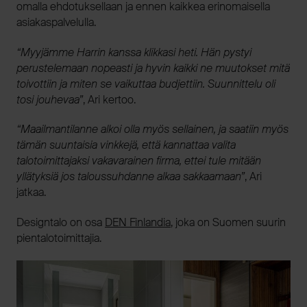
omalla ehdotuksellaan ja ennen kaikkea erinomaisella
asiakaspalvelulla.
“Myyjämme Harrin kanssa klikkasi heti. Hän pystyi
perustelemaan nopeasti ja hyvin kaikki ne muutokset mitä
toivottiin ja miten se vaikuttaa budjettiin. Suunnittelu oli
tosi jouhevaa”
, Ari kertoo.
“Maailmantilanne alkoi olla myös sellainen, ja saatiin myös
tämän suuntaisia vinkkejä, että kannattaa valita
talotoimittajaksi vakavarainen firma, ettei tule mitään
yllätyksiä jos taloussuhdanne alkaa sakkaamaan”
, Ari
jatkaa.
Designtalo on osa
DEN Finlandia
, joka on Suomen suurin
pientalotoimittajia.