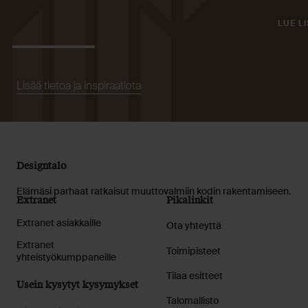
LUE L
Lisää tietoa ja inspiraatiota
Designtalo
Elämäsi parhaat ratkaisut muuttovalmiin kodin rakentamiseen.
Extranet
Pikalinkit
Extranet asiakkaille
Ota yhteyttä
Extranet
Toimipisteet
yhteistyökumppaneille
Tilaa esitteet
Usein kysytyt kysymykset
Talomallisto