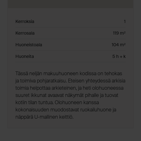
Kerroksia
1
Kerrosala
119 m²
Huoneistoala
104 m²
Huoneita
5 h + k
Tässä neljän makuuhuoneen kodissa on tehokas
ja toimiva pohjaratkaisu. Eteisen yhteydessä arkisia
toimia helpottaa arkieteinen, ja heti olohuoneessa
suuret ikkunat avaavat näkymät pihalle ja tuovat
kotiin tilan tuntua. Olohuoneen kanssa
kokonaisuuden muodostavat ruokailuhuone ja
näppärä U-mallinen keittiö.