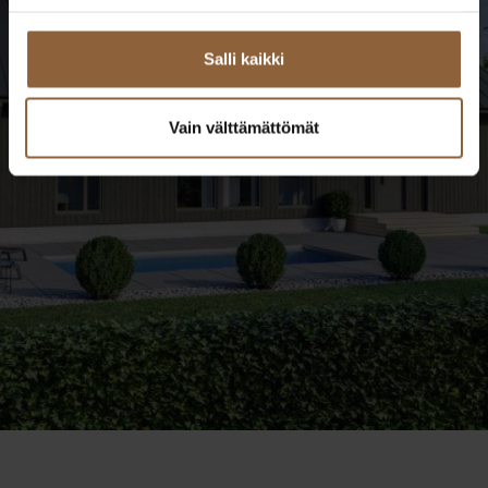
TALOESITTELYT PAIKAN PÄÄLLÄ
Salli kaikki
VIRTUAALIESITTELYT
Vain välttämättömät