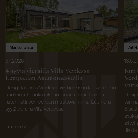
Ajankohtaista
Artikk
3.7.2026
18.5.
4 syytä vierailla Villa Verdessä
Kun 
Lempäälän Asuntomessuilla
Verd
väri
Designtalo Villa Verde on viisihenkisen lapsiperheen
unelmakoti, jonka rakennusalan ammattilainen
Design
rakennutti perheelleen muuttovalmiina. Lue neljä
värima
syytä vierailla Villa Verdessä!
Sisust
asukka
sävyt 
LUE LISÄÄ
tilasta