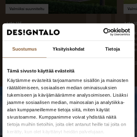
Valmiiksi suunniteltu
Valmi
Arte 115
Arte 1
Kerroksia: 2
Kerroks
Makuuhuoneita: 3
Makuuh
2
Kerrosala: 115 m
Kerros
Suostumus
Yksityiskohdat
Tietoja
2
Huoneistoala: 92.5 m
Huonei
Lue lisää
Lue li
Tämä sivusto käyttää evästeitä
Käytämme evästeitä tarjoamamme sisällön ja mainosten
räätälöimiseen, sosiaalisen median ominaisuuksien
tukemiseen ja kävijämäärämme analysoimiseen. Lisäksi
jaamme sosiaalisen median, mainosalan ja analytiikka-
alan kumppaneillemme tietoja siitä, miten käytät
Tutustu valmistuneisiin
sivustoamme. Kumppanimme voivat yhdistää näitä
tietoja muihin tietoihin, joita olet antanut heille tai joita on
koteihin
kerätty, kun olet käyttänyt heidän palvelujaan.