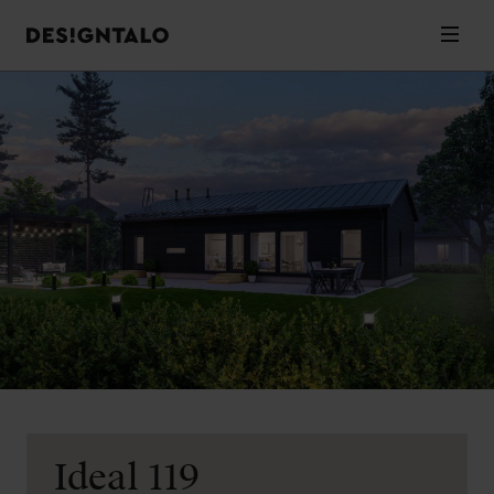
Designtalo
Valik
Siirry
sisältöön
Ideal 119