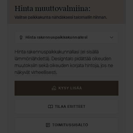
Hinta muuttovalmiina:
Valitse paikkakunta nähdäksesi talomallin hinnan.
Hinta
rakennuspaikkakunnallesi
Hinta rakennuspaikkakunnallasi (ei sisällä
lämmönlähdettä). Designtalo pidättää oikeuden
muutoksiin sekä oikeuden korjata hintoja, jos ne
näkyvät virheellisesti.
KYSY LISÄÄ
TILAA ESITTEET
TOIMITUSSISÄLTÖ