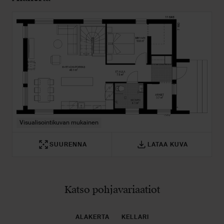
Visualisointikuvan mukainen
Visualisointikuvan mukainen
SUURENNA
SUURENNA
LATAA KUVA
LATAA KUVA
SUURENNA
SUURENNA
LATAA KUVA
LATAA KUVA
Katso pohjavariaatiot
ALAKERTA
KELLARI