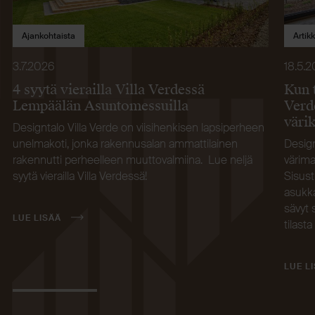
Ajankohtaista
Artikk
3.7.2026
18.5.
4 syytä vierailla Villa Verdessä
Kun 
Lempäälän Asuntomessuilla
Verd
väri
Designtalo Villa Verde on viisihenkisen lapsiperheen
unelmakoti, jonka rakennusalan ammattilainen
Design
rakennutti perheelleen muuttovalmiina. Lue neljä
värima
syytä vierailla Villa Verdessä!
Sisust
asukka
sävyt 
LUE LISÄÄ
tilasta
LUE L