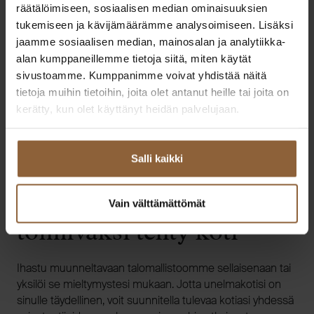
räätälöimiseen, sosiaalisen median ominaisuuksien
tukemiseen ja kävijämäärämme analysoimiseen. Lisäksi
jaamme sosiaalisen median, mainosalan ja analytiikka-
alan kumppaneillemme tietoja siitä, miten käytät
sivustoamme. Kumppanimme voivat yhdistää näitä
tietoja muihin tietoihin, joita olet antanut heille tai joita on
kerätty, kun olet käyttänyt heidän palvelujaan.
Salli kaikki
Juuri sinun perheellesi
Vain välttämättömät
toimivaksi tehty koti
Ihastu muunneltavaan talomallistoomme sellaisenaan tai
yksilöi se mieltymystesi mukaan. Jotta unelmakotisi on
sinulle täydellinen, voit suunnitella tulevaa kotiasi yhdessä