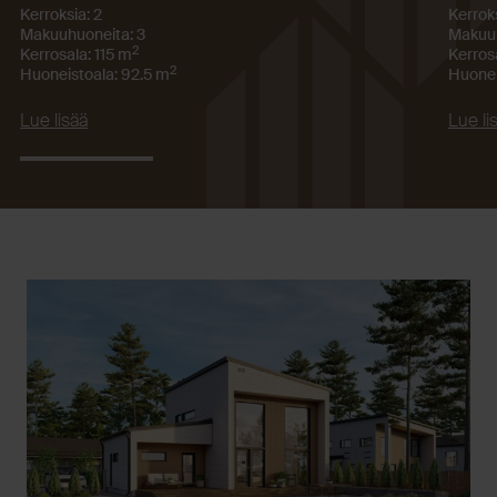
Kerroksia: 2
Kerroks
Makuuhuoneita: 3
Makuuh
2
Kerrosala: 115 m
Kerros
2
Huoneistoala: 92.5 m
Huonei
Lue lisää
Lue li