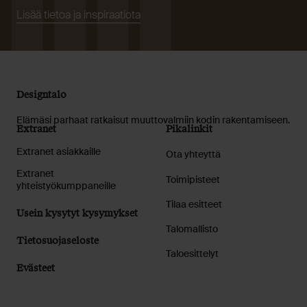
Lisää tietoa ja inspiraatiota
Designtalo
Elämäsi parhaat ratkaisut muuttovalmiin kodin rakentamiseen.
Extranet
Pikalinkit
Extranet asiakkaille
Ota yhteyttä
Extranet
Toimipisteet
yhteistyökumppaneille
Tilaa esitteet
Usein kysytyt kysymykset
Talomallisto
Tietosuojaseloste
Taloesittelyt
Evästeet