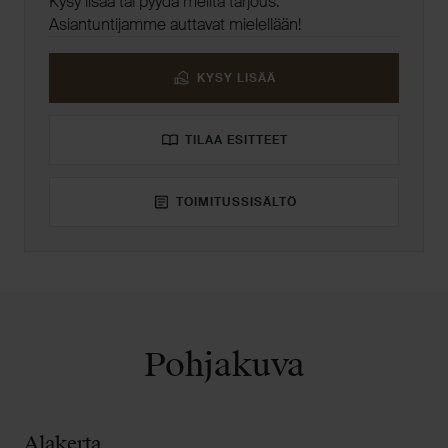
Kysy lisää tai pyydä meiltä tarjous.
Asiantuntijamme auttavat mielellään!
KYSY LISÄÄ
TILAA ESITTEET
TOIMITUSSISÄLTÖ
Pohjakuva
Kellari
Alakerta
Kellari
Alakerta