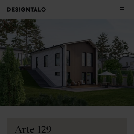
Designtalo
Valik
Siirry
sisältöön
Arte 129