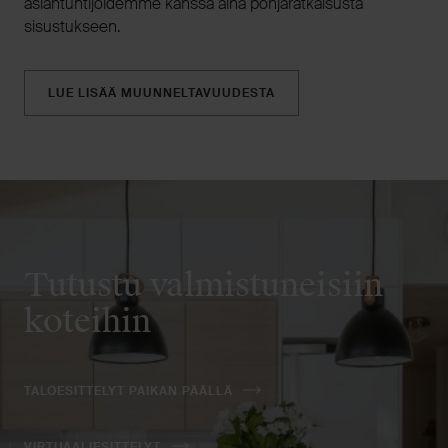
asiantuntijoidemme kanssa aina pohjaratkaisusta
sisustukseen.
LUE LISÄÄ MUUNNELTAVUUDESTA
Tutustu valmistuneisiin
koteihin
TALOESITTELYT PAIKAN PÄÄLLÄ
VIRTUAALIESITTELYT