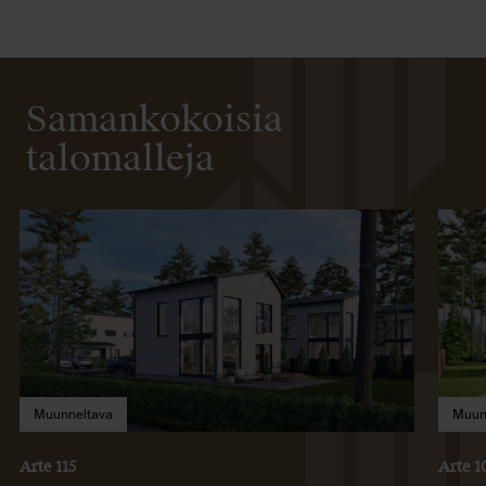
Samankokoisia
talomalleja
Muunneltava
Muun
Arte 115
Arte 1