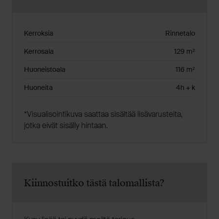
Kerroksia
Rinnetalo
Kerrosala
129 m²
Huoneistoala
116 m²
Huoneita
4h + k
*V
isualisointikuva saattaa sisältää lisävarusteita,
jotka eivät sisälly hintaan.
Kiinnostuitko tästä talomallista?