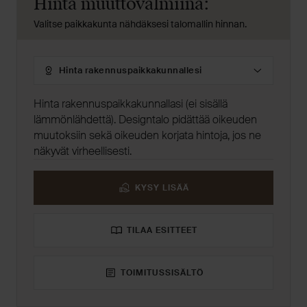
Hinta muuttovalmiina:
Valitse paikkakunta nähdäksesi talomallin hinnan.
Hinta
rakennuspaikkakunnallesi
Hinta rakennuspaikkakunnallasi (ei sisällä
lämmönlähdettä). Designtalo pidättää oikeuden
muutoksiin sekä oikeuden korjata hintoja, jos ne
näkyvät virheellisesti.
KYSY LISÄÄ
TILAA ESITTEET
TOIMITUSSISÄLTÖ