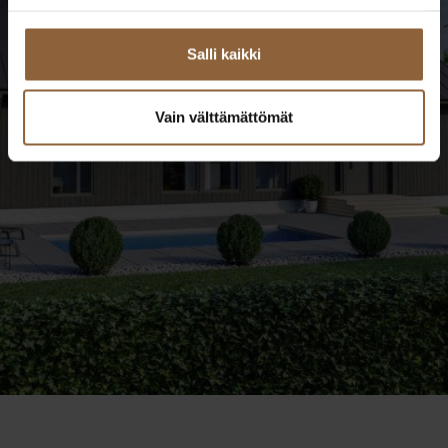
TALOESITTELYT PAIKAN PÄÄLLÄ
Salli kaikki
VIRTUAALIESITTELYT
Vain välttämättömät