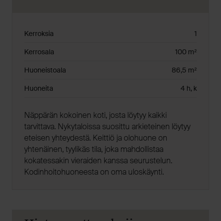
Kerroksia
1
Kerrosala
100 m²
Huoneistoala
86,5 m²
Huoneita
4 h, k
Näppärän kokoinen koti, josta löytyy kaikki
tarvittava. Nykytaloissa suosittu arkieteinen löytyy
eteisen yhteydestä. Keittiö ja olohuone on
yhtenäinen, tyylikäs tila, joka mahdollistaa
kokatessakin vieraiden kanssa seurustelun.
Kodinhoitohuoneesta on oma uloskäynti.