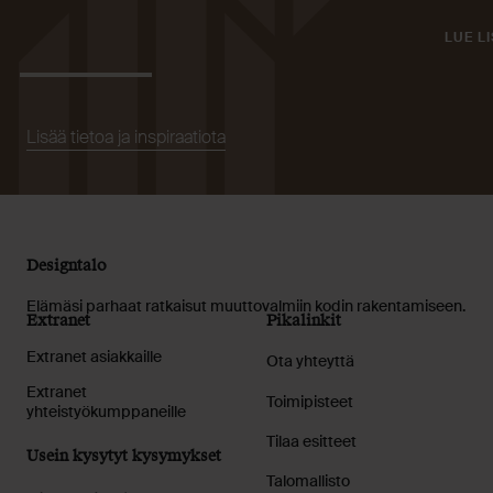
LUE L
Lisää tietoa ja inspiraatiota
Designtalo
Elämäsi parhaat ratkaisut muuttovalmiin kodin rakentamiseen.
Extranet
Pikalinkit
Extranet asiakkaille
Ota yhteyttä
Extranet
Toimipisteet
yhteistyökumppaneille
Tilaa esitteet
Usein kysytyt kysymykset
Talomallisto