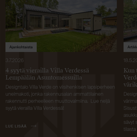
Ajankohtaista
Artikk
3.7.2026
18.5.
4 syytä vierailla Villa Verdessä
Kun 
Lempäälän Asuntomessuilla
Verd
väri
Designtalo Villa Verde on viisihenkisen lapsiperheen
unelmakoti, jonka rakennusalan ammattilainen
Design
rakennutti perheelleen muuttovalmiina. Lue neljä
värima
syytä vierailla Villa Verdessä!
Sisust
asukka
sävyt 
LUE LISÄÄ
tilasta