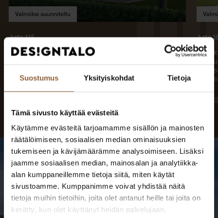
Valmiiksi suunniteltu
Valmi
Arte 115
Arte 1
Kerroksia: 2
Kerroks
Makuuhuoneita: 3
Makuuh
2
Kerrosala: 115 m
Kerros
Suostumus
Yksityiskohdat
Tietoja
2
Huoneistoala: 92.5 m
Huonei
Lue lisää
Lue li
Tämä sivusto käyttää evästeitä
Käytämme evästeitä tarjoamamme sisällön ja mainosten
räätälöimiseen, sosiaalisen median ominaisuuksien
tukemiseen ja kävijämäärämme analysoimiseen. Lisäksi
jaamme sosiaalisen median, mainosalan ja analytiikka-
alan kumppaneillemme tietoja siitä, miten käytät
Tutustu valmistuneisiin
sivustoamme. Kumppanimme voivat yhdistää näitä
tietoja muihin tietoihin, joita olet antanut heille tai joita on
koteihin
kerätty, kun olet käyttänyt heidän palvelujaan.