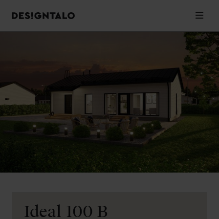
Designtalo
Valik
Siirry
sisältöön
Ideal 100 B