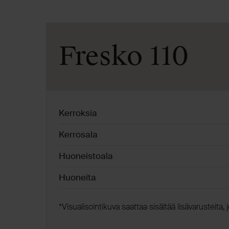
Fresko 110
Kerroksia
Kerrosala
Huoneistoala
Huoneita
*V
isualisointikuva saattaa sisältää lisävarusteita, j