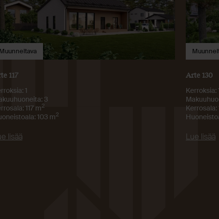
Muunneltava
Muunnel
te 117
Arte 130
rroksia: 1
Kerroksia: 
kuuhuoneita: 3
Makuuhuon
2
rrosala: 117 m
Kerrosala:
2
oneistoala: 103 m
Huoneistoa
e lisää
Lue lisää