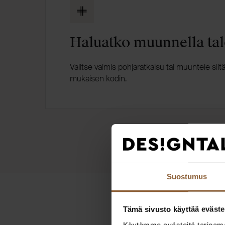
Haluatko muunnella tal
Valitse valmis pohjaratkaisu tai muuntele sii
mukaisen kodin.
Suostumus
Tämä sivusto käyttää eväste
Käytämme evästeitä tarjoama