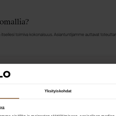
omallia?
tä itsellesi toimiva kokonaisuus. Asiantuntijamme auttavat toteutt
Yksityiskohdat
itä
mme sisällön ja mainosten räätälöimiseen, sosiaalisen median