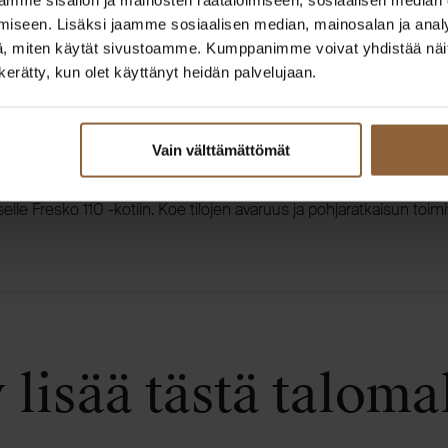
iseen. Lisäksi jaamme sosiaalisen median, mainosalan ja analy
, miten käytät sivustoamme. Kumppanimme voivat yhdistää näitä t
n kerätty, kun olet käyttänyt heidän palvelujaan.
Vain välttämättömät
-talomalliin
okselle Fresko 110 -kotiin. Koe tilojen avaruus ja pohjaratkaisun toim
 lisää tästä talomal