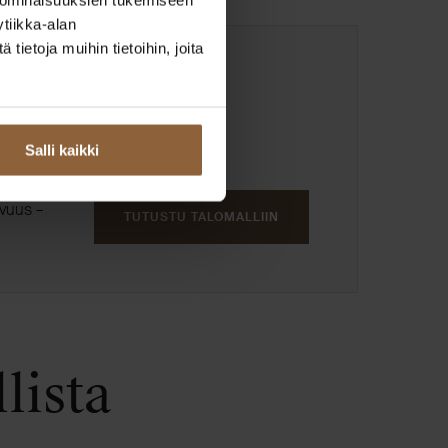
tiikka-alan
ietoja muihin tietoihin, joita
Salli kaikki
ivuus –
TUTUSTU TALOMALLIIN
lista