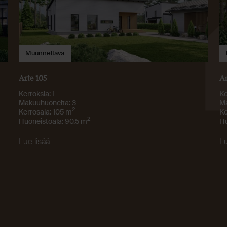
Muunneltava
Arte 105
Ar
Kerroksia: 1
Ke
Makuuhuoneita: 3
Ma
2
Kerrosala: 105 m
Ke
2
Huoneistoala: 90.5 m
Hu
Lue lisää
Lu