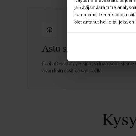
ja kävijämäärämme analysoim
kumppaneillemme tietoja siitä
olet antanut heille tai joita o
Astu sisään Fresko 110 
Feel 5D esittely vie sinut virtuaaliselle kierr
aivan kuin olisit paikan päällä.
Kysy