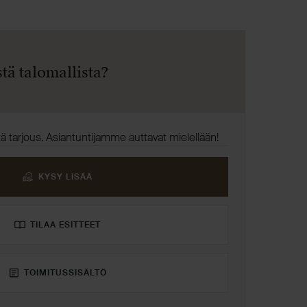
stä talomallista?
tä tarjous. Asiantuntijamme auttavat mielellään!
KYSY LISÄÄ
TILAA ESITTEET
TOIMITUSSISÄLTÖ