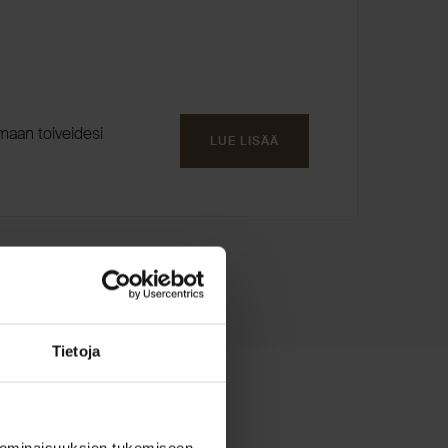
amaan toiveidesi
LUE LISÄÄ
Tietoja
 ominaisuuksien tukemiseen