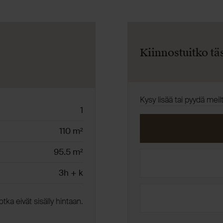
Kiinnostuitko tä
Kysy lisää tai pyydä meil
1
110 m²
95.5 m²
3h + k
otka eivät sisälly hintaan.