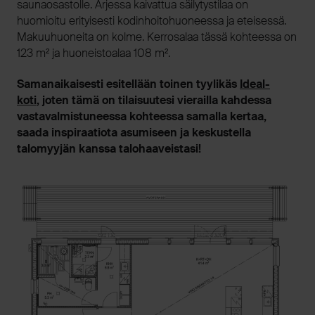
saunaosastolle. Arjessa kaivattua säilytystilaa on
huomioitu erityisesti kodinhoitohuoneessa ja eteisessä.
Makuuhuoneita on kolme. Kerrosalaa tässä kohteessa on
123 m² ja huoneistoalaa 108 m².
Samanaikaisesti esitellään toinen tyylikäs
Idea
l-
koti
,
joten tämä on tilaisuutesi vierailla kahdessa
vastavalmistuneessa kohteessa samalla kertaa,
saada inspiraatiota asumiseen ja keskustella
talomyyjän kanssa talohaaveistasi!