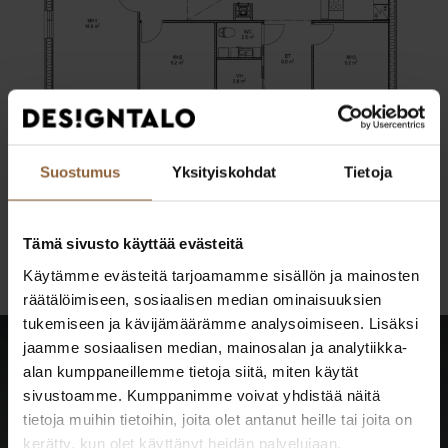
Suostumus
Yksityiskohdat
Tietoja
Pohjakuva on esiteltävästä kohteesta. Julkisivun
mallinnuskuva on visualisointi, ei esiteltävän talon kuva.
Tämä sivusto käyttää evästeitä
Käytämme evästeitä tarjoamamme sisällön ja mainosten
räätälöimiseen, sosiaalisen median ominaisuuksien
tukemiseen ja kävijämäärämme analysoimiseen. Lisäksi
jaamme sosiaalisen median, mainosalan ja analytiikka-
alan kumppaneillemme tietoja siitä, miten käytät
sivustoamme. Kumppanimme voivat yhdistää näitä
Katso kaikki tulevat
tietoja muihin tietoihin, joita olet antanut heille tai joita on
kerätty, kun olet käyttänyt heidän palvelujaan.