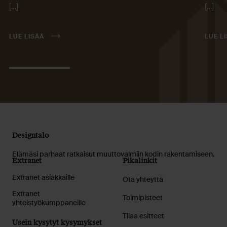
[…]
[…]
LUE LISÄÄ
LUE L
Designtalo
Elämäsi parhaat ratkaisut muuttovalmiin kodin rakentamiseen.
Extranet
Pikalinkit
Extranet asiakkaille
Ota yhteyttä
Extranet
Toimipisteet
yhteistyökumppaneille
Tilaa esitteet
Usein kysytyt kysymykset