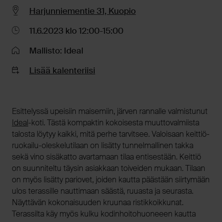
Harjunniementie 31, Kuopio
11.6.2023 klo 12:00-15:00
Mallisto: Ideal
Lisää kalenteriisi
Esittelyssä upeisiin maisemiin, järven rannalle valmistunut
Ideal
-koti. Tästä kompaktin kokoisesta muuttovalmiista
talosta löytyy kaikki, mitä perhe tarvitsee. Valoisaan keittiö-
ruokailu-oleskelutilaan on lisätty tunnelmallinen takka
sekä vino sisäkatto avartamaan tilaa entisestään. Keittiö
on suunniteltu täysin asiakkaan toiveiden mukaan. Tilaan
on myös lisätty pariovet, joiden kautta päästään siirtymään
ulos terassille nauttimaan säästä, ruuasta ja seurasta.
Näyttävän kokonaisuuden kruunaa ristikkoikkunat.
Terassilta käy myös kulku kodinhoitohuoneeen kautta