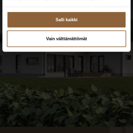
taloesittelyt
Salli kaikki
TUTUSTU TALOESITTELYIHIN
Vain välttämättömät