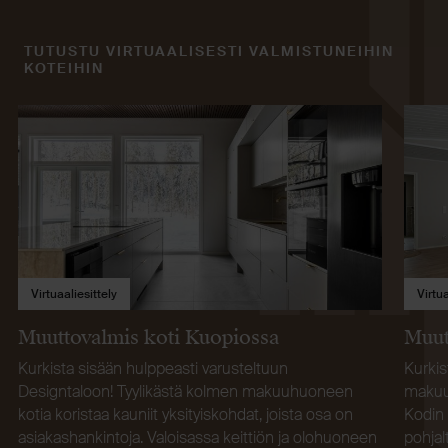
TUTUSTU VIRTUAALISESTI VALMISTUNEIHIN
KOTEIHIN
Virtuaaliesittely
Virtua
Muuttovalmis koti Kuopiossa
Muut
Kurkista sisään hulppeasti varusteltuun
Kurkis
Designtaloon! Tyylikästä kolmen makuuhuoneen
makuuh
kotia koristaa kauniit yksityiskohdat, joista osa on
Kodin 
asiakashankintoja. Valoisassa keittiön ja olohuoneen
pohja