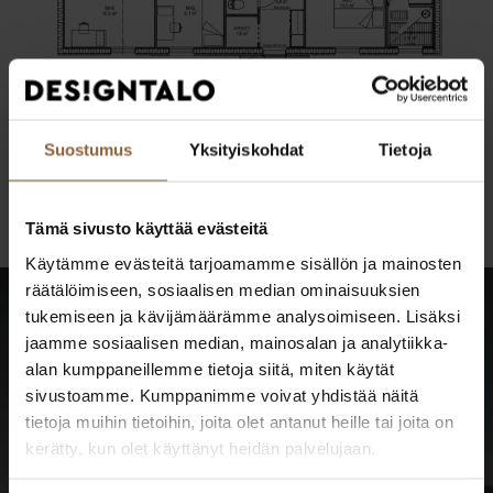
Suostumus
Yksityiskohdat
Tietoja
Pohjakuva on esiteltävästä kohteesta. Julkisivun
mallinnuskuva on visualisointi, ei esiteltävän talon kuva.
Tämä sivusto käyttää evästeitä
Käytämme evästeitä tarjoamamme sisällön ja mainosten
räätälöimiseen, sosiaalisen median ominaisuuksien
tukemiseen ja kävijämäärämme analysoimiseen. Lisäksi
jaamme sosiaalisen median, mainosalan ja analytiikka-
alan kumppaneillemme tietoja siitä, miten käytät
Katso kaikki tulevat
sivustoamme. Kumppanimme voivat yhdistää näitä
taloesittelyt
tietoja muihin tietoihin, joita olet antanut heille tai joita on
kerätty, kun olet käyttänyt heidän palvelujaan.