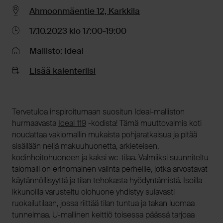
Ahmoonmäentie 12, Karkkila
17.10.2023 klo 17:00-19:00
Mallisto: Ideal
Lisää kalenteriisi
Tervetuloa inspiroitumaan suositun Ideal-malliston
hurmaavasta
Ideal 119
-kodista! Tämä muuttovalmis koti
noudattaa vakiomallin mukaista pohjaratkaisua ja pitää
sisällään neljä makuuhuonetta, arkieteisen,
kodinhoitohuoneen ja kaksi wc-tilaa. Valmiiksi suunniteltu
talomalli on erinomainen valinta perheille, jotka arvostavat
käytännöllisyyttä ja tilan tehokasta hyödyntämistä. Isoilla
ikkunoilla varusteltu olohuone yhdistyy sulavasti
ruokailutilaan, jossa riittää tilan tuntua ja takan luomaa
tunnelmaa. U-mallinen keittiö toisessa päässä tarjoaa