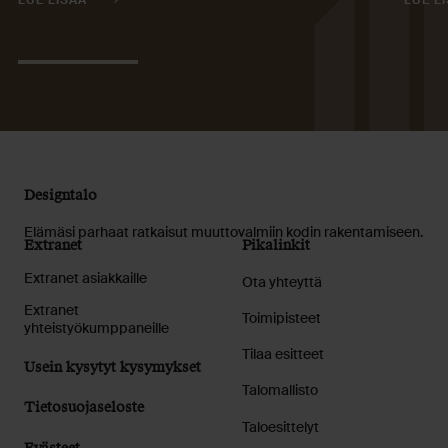
Designtalo
Elämäsi parhaat ratkaisut muuttovalmiin kodin rakentamiseen.
Extranet
Pikalinkit
Extranet asiakkaille
Ota yhteyttä
Extranet
Toimipisteet
yhteistyökumppaneille
Tilaa esitteet
Usein kysytyt kysymykset
Talomallisto
Tietosuojaseloste
Taloesittelyt