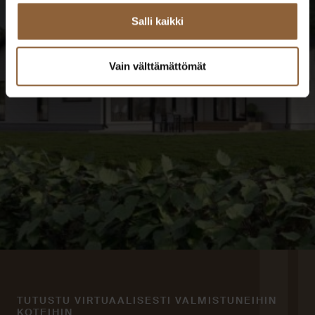
TUTUSTU TALOESITTELYIHIN
Salli kaikki
Vain välttämättömät
TUTUSTU VIRTUAALISESTI VALMISTUNEIHIN
KOTEIHIN