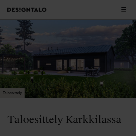
Designtalo
Valik
Siirry
sisältöön
Taloesittely
Taloesittely Karkkilassa