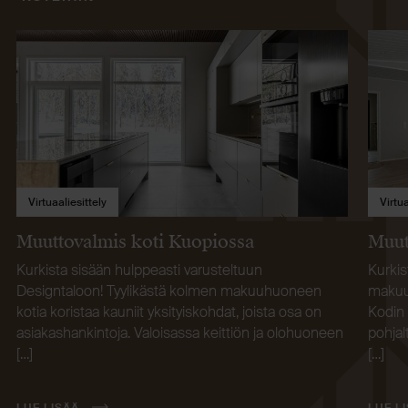
Virtuaaliesittely
Virtua
Muuttovalmis koti Kuopiossa
Muut
Kurkista sisään hulppeasti varusteltuun
Kurkis
Designtaloon! Tyylikästä kolmen makuuhuoneen
makuuh
kotia koristaa kauniit yksityiskohdat, joista osa on
Kodin 
asiakashankintoja. Valoisassa keittiön ja olohuoneen
pohja
[…]
[…]
LUE LISÄÄ
LUE L