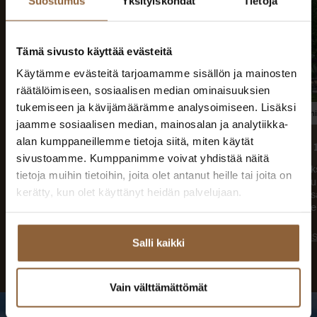
Suostumus
Yksityiskohdat
Tietoja
Tämä sivusto käyttää evästeitä
Käytämme evästeitä tarjoamamme sisällön ja mainosten
räätälöimiseen, sosiaalisen median ominaisuuksien
tukemiseen ja kävijämäärämme analysoimiseen. Lisäksi
Valmiiksi suunniteltu
Valmi
jaamme sosiaalisen median, mainosalan ja analytiikka-
alan kumppaneillemme tietoja siitä, miten käytät
Ideal 161
Nova 
sivustoamme. Kumppanimme voivat yhdistää näitä
Kerroksia: 1
Kerroks
tietoja muihin tietoihin, joita olet antanut heille tai joita on
Makuuhuoneita: 5
Makuuh
kerätty, kun olet käyttänyt heidän palvelujaan.
2
Kerrosala: 161 m
Kerros
2
Huoneistoala: 143 m
Huonei
Lue lisää
Lue li
Salli kaikki
Vain välttämättömät