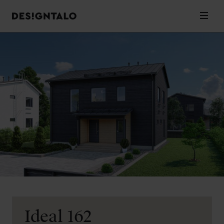
Designtalo
Valik
Siirry
sisältöön
Ideal 162