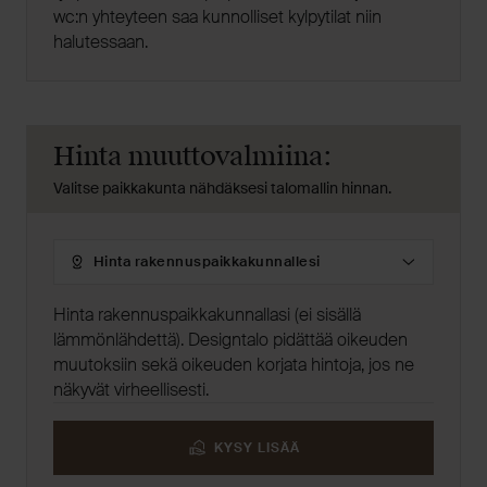
wc:n yhteyteen saa kunnolliset kylpytilat niin
halutessaan.
Hinta muuttovalmiina:
Valitse paikkakunta nähdäksesi talomallin hinnan.
Hinta
rakennuspaikkakunnallesi
Hinta rakennuspaikkakunnallasi (ei sisällä
lämmönlähdettä). Designtalo pidättää oikeuden
muutoksiin sekä oikeuden korjata hintoja, jos ne
näkyvät virheellisesti.
KYSY LISÄÄ