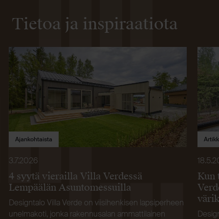
Tietoa ja inspiraatiota
Ajankohtaista
Artikk
3.7.2026
18.5.
4 syytä vierailla Villa Verdessä
Kun 
Lempäälän Asuntomessuilla
Verd
väri
Designtalo Villa Verde on viisihenkisen lapsiperheen
unelmakoti, jonka rakennusalan ammattilainen
Design