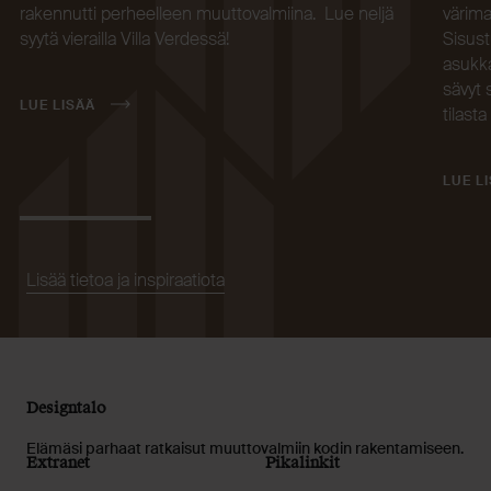
rakennutti perheelleen muuttovalmiina. Lue neljä
värima
syytä vierailla Villa Verdessä!
Sisust
asukka
sävyt 
LUE LISÄÄ
tilasta
LUE L
Lisää tietoa ja inspiraatiota
Designtalo
Elämäsi parhaat ratkaisut muuttovalmiin kodin rakentamiseen.
Extranet
Pikalinkit