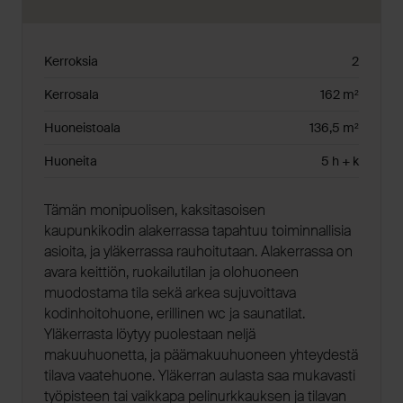
Kerroksia
2
Kerrosala
162 m²
Huoneistoala
136,5 m²
Huoneita
5 h + k
Tämän monipuolisen, kaksitasoisen
kaupunkikodin alakerrassa tapahtuu toiminnallisia
asioita, ja yläkerrassa rauhoitutaan. Alakerrassa on
avara keittiön, ruokailutilan ja olohuoneen
muodostama tila sekä arkea sujuvoittava
kodinhoitohuone, erillinen wc ja saunatilat.
Yläkerrasta löytyy puolestaan neljä
makuuhuonetta, ja päämakuuhuoneen yhteydestä
tilava vaatehuone. Yläkerran aulasta saa mukavasti
työpisteen tai vaikkapa pelinurkkauksen ja tilavan