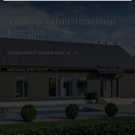
Tutustu valmistuneisiin
koteihin
TALOESITTELYT PAIKAN PÄÄLLÄ
VIRTUAALIESITTELYT