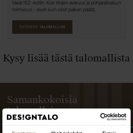
Ideal 162 -kotiin. Koe tilojen avaruus ja pohjaratkaisun
toimivuus – aivan kuin olisit paikan päällä.
TUTUSTU TALOMALLIIN
Kysy lisää tästä talomallista
Samankokoisia
talomalleja