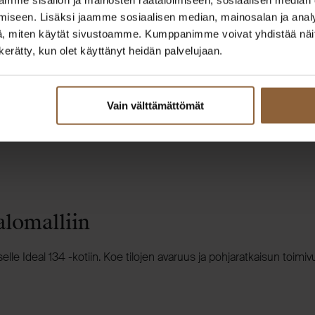
iseen. Lisäksi jaamme sosiaalisen median, mainosalan ja analy
, miten käytät sivustoamme. Kumppanimme voivat yhdistää näitä t
n kerätty, kun olet käyttänyt heidän palvelujaan.
Vain välttämättömät
alomalliin
kselle Ideal 134 -kotiin. Koe tilojen avaruus ja pohjaratkaisun toimiv