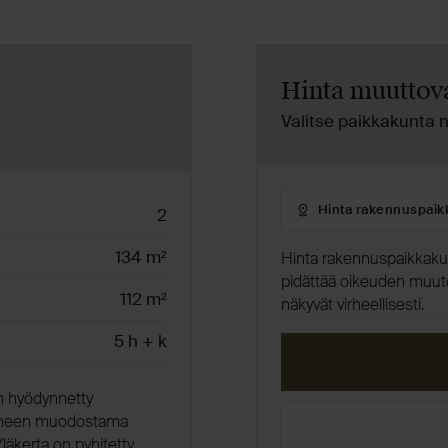
Hinta muuttov
Valitse paikkakunta 
Hinta
2
rakennuspaikkakunnalle
134 m²
Hinta rakennuspaikkakunn
pidättää oikeuden muuto
112 m²
näkyvät virheellisesti.
5 h + k
n hyödynnetty
ohuoneen muodostama
läkerta on pyhitetty