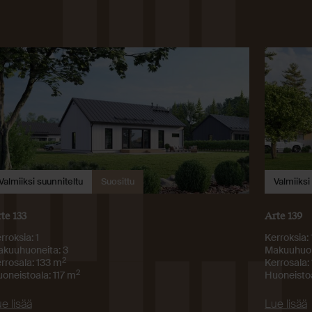
Valmiiksi suunniteltu
Suosittu
Valmiiksi
te 133
Arte 139
rroksia: 1
Kerroksia: 
kuuhuoneita: 3
Makuuhuon
2
rrosala: 133 m
Kerrosala:
2
oneistoala: 117 m
Huoneistoa
e lisää
Lue lisää