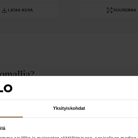
LATAA KUVA
SUURENNA
omallia?
tä itsellesi toimiva kokonaisuus. Asiantuntijamme auttavat toteutt
Yksityiskohdat
itä
mme sisällön ja mainosten räätälöimiseen, sosiaalisen median