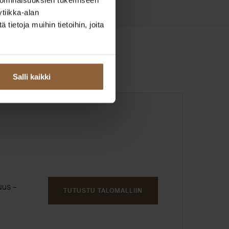
tiikka-alan
ietoja muihin tietoihin, joita
Salli kaikki
uus –
TUTUSTU TALOMALLIIN