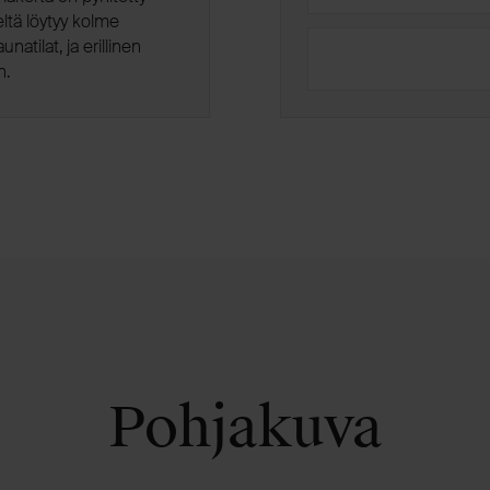
eltä löytyy kolme
atilat, ja erillinen
n.
Pohjakuva