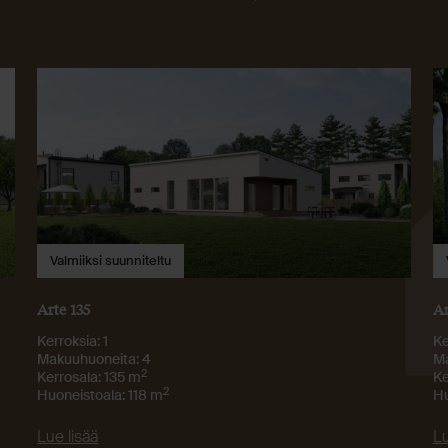
Valmiiksi suunniteltu
Arte 135
Ar
Kerroksia: 1
Ke
Makuuhuoneita: 4
Ma
2
Kerrosala: 135 m
Ke
2
Huoneistoala: 118 m
Hu
Lue lisää
Lu