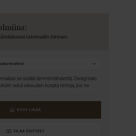
almiina:
nähdäksesi talomallin hinnan.
si
allasi (ei sisällä lämmönlähdettä). Designtalo
ksiin sekä oikeuden korjata hintoja, jos ne
KYSY LISÄÄ
TILAA ESITTEET