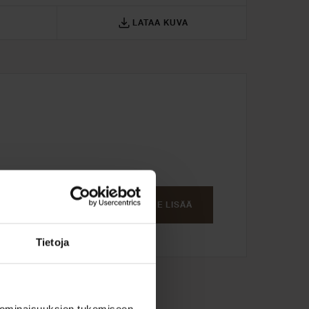
LATAA KUVA
amaan toiveidesi
LUE LISÄÄ
Tietoja
 ominaisuuksien tukemiseen