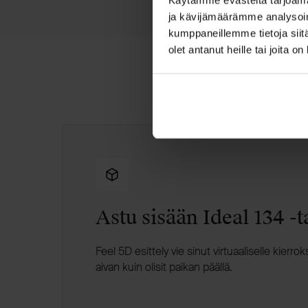
ja kävijämäärämme analysoim
kumppaneillemme tietoja siitä
olet antanut heille tai joita o
Astu sisään Ideal 134 -t
Feel 5D esittely vie sinut virtuaaliselle kierro
aivan kuin olisit paikan päällä.