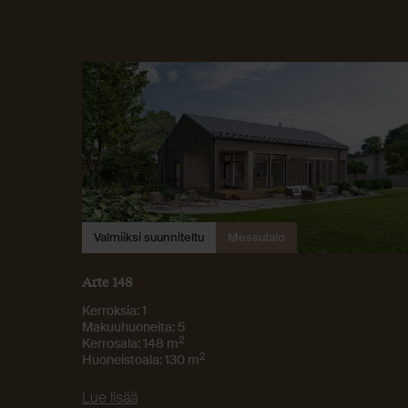
Valmiiksi suunniteltu
Messutalo
Arte 148
Kerroksia: 1
Makuuhuoneita: 5
2
Kerrosala: 148 m
2
Huoneistoala: 130 m
Lue lisää