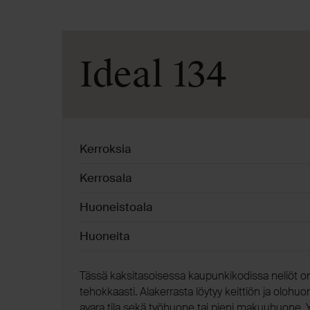
Ideal 134
Kerroksia
Kerrosala
Huoneistoala
Huoneita
Tässä kaksitasoisessa kaupunkikodissa neliöt o
tehokkaasti. Alakerrasta löytyy keittiön ja ol
avara tila sekä työhuone tai pieni makuuhuone. Y