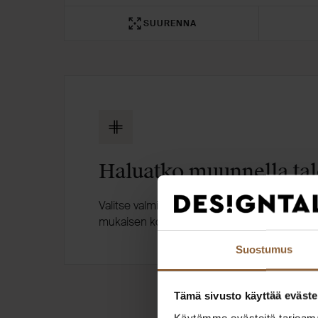
SUURENNA
Haluatko muunnella tal
Valitse valmis pohjaratkaisu tai muuntele sii
mukaisen kodin.
Suostumus
Tämä sivusto käyttää eväste
Käytämme evästeitä tarjoama