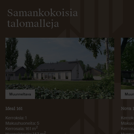
Samankokoisia
talomalleja
Muunneltava
Muun
Ideal 161
Nova 
Kerroksia: 1
Kerroks
Makuuhuoneita: 5
Makuuh
2
Kerrosala: 161 m
Kerros
2
Huoneistoala: 143 m
Huonei