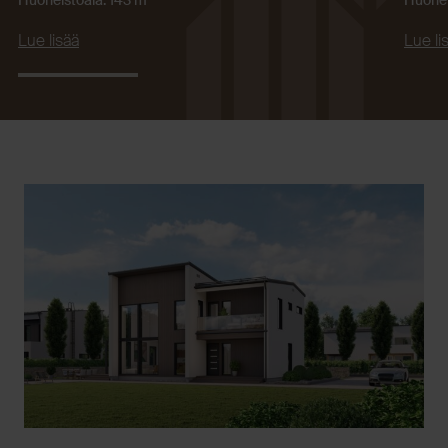
Lue lisää
Lue li