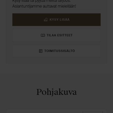
Kysy lisää tai pyydä meiltä tarjous.
Asiantuntijamme auttavat mielellään!
KYSY LISÄÄ
TILAA ESITTEET
TOIMITUSSISÄLTÖ
Pohjakuva