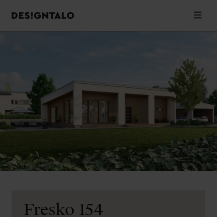
Designtalo
Valik
Siirry
sisältöön
Fresko 154