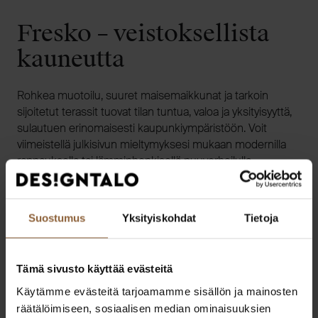
Fresko – veistoksellista
kauneutta
Rohkea muotoilu, suuret maisemaikkunat ja tarkoin
sijoitetut terassit tuovat tilan tuntua, valoa ja yksityisyyttä,
sulautuen erinomaisesti kaupunkiympäristöön. Voit
viimeistellä julkisivun mieltymyksesi mukaan modernilla
rappauksella tai lämminhenkisellä puuverhoilulla.
TUTUSTU FRESKO-TALOMALLEIHIN
Suostumus
Yksityiskohdat
Tietoja
Tämä sivusto käyttää evästeitä
Käytämme evästeitä tarjoamamme sisällön ja mainosten
räätälöimiseen, sosiaalisen median ominaisuuksien