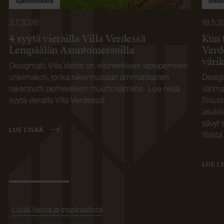
Ajankohtaista
Artikk
3.7.2026
18.5.
4 syytä vierailla Villa Verdessä
Kun 
Lempäälän Asuntomessuilla
Verd
väri
Designtalo Villa Verde on viisihenkisen lapsiperheen
unelmakoti, jonka rakennusalan ammattilainen
Design
rakennutti perheelleen muuttovalmiina. Lue neljä
värima
syytä vierailla Villa Verdessä!
Sisust
asukka
sävyt 
LUE LISÄÄ
tilasta
LUE L
Lisää tietoa ja inspiraatiota