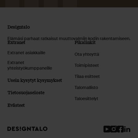
Designtalo
Elämäsi parhaat ratkaisut muuttovalmiin kodin rakentamiseen.
Extranet
Pikalinkit
Extranet asiakkaille
Ota yhteyttä
Extranet
Toimipisteet
yhteistyökumppaneille
Tilaa esitteet
Usein kysytyt kysymykset
Talomallisto
Tietosuojaseloste
Taloesittelyt
Evästeet
Youtube
Instagram
Facebook
Linked