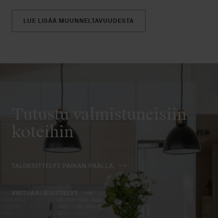
LUE LISÄÄ MUUNNELTAVUUDESTA
Tutustu valmistuneisiin
koteihin
TALOESITTELYT PAIKAN PÄÄLLÄ
VIRTUAALIESITTELYT