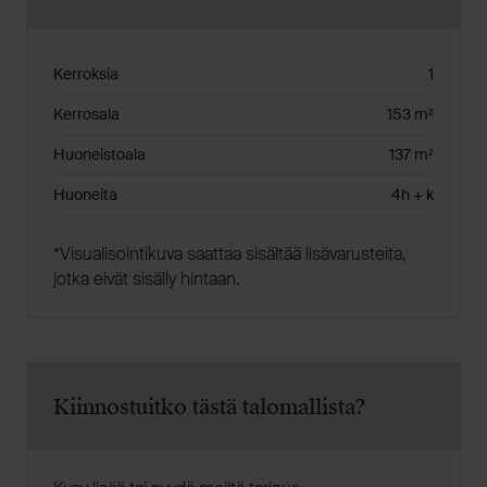
Kerroksia
1
Kerrosala
153 m²
Huoneistoala
137 m²
Huoneita
4h + k
*V
isualisointikuva saattaa sisältää lisävarusteita,
jotka eivät sisälly hintaan.
Kiinnostuitko tästä talomallista?