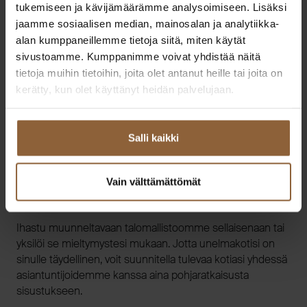
tukemiseen ja kävijämäärämme analysoimiseen. Lisäksi
jaamme sosiaalisen median, mainosalan ja analytiikka-
alan kumppaneillemme tietoja siitä, miten käytät
sivustoamme. Kumppanimme voivat yhdistää näitä
tietoja muihin tietoihin, joita olet antanut heille tai joita on
kerätty, kun olet käyttänyt heidän palvelujaan.
Salli kaikki
Juuri sinun perheellesi
Vain välttämättömät
toimivaksi tehty koti
Ihastu muunneltavaan talomallistoomme sellaisenaan tai
yksilöi se mieltymystesi mukaan. Jotta unelmakotisi on
sinulle täydellinen, voit suunnitella tulevaa kotiasi yhdessä
asiantuntijoidemme kanssa aina pohjaratkaisusta
sisustukseen.