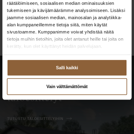
räätälöimiseen, sosiaalisen median ominaisuuksien
Juhani Laurila
tukemiseen ja kävijämäärämme analysoimiseen. Lisäksi
jaamme sosiaalisen median, mainosalan ja analytiikka-
Itä-Uusimaa
alan kumppaneillemme tietoja siitä, miten käytät
050 910 9311
sivustoamme. Kumppanimme voivat yhdistää näitä
if.olatngised@alirual.inahuj
tietoja muihin tietoihin, joita olet antanut heille tai joita on
kerätty, kun olet käyttänyt heidän palvelujaan.
Salli kaikki
Katso kaikki tulevat
Vain välttämättömät
taloesittelyt
TUTUSTU TALOESITTELYIHIN