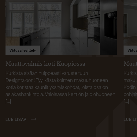
Virtuaaliesittely
Virtua
Muuttovalmis koti Kuopiossa
Muut
Kurkista sisään hulppeasti varusteltuun
Kurkis
Designtaloon! Tyylikästä kolmen makuuhuoneen
makuuh
kotia koristaa kauniit yksityiskohdat, joista osa on
Kodin 
asiakashankintoja. Valoisassa keittiön ja olohuoneen
pohja
[…]
[…]
LUE LISÄÄ
LUE L