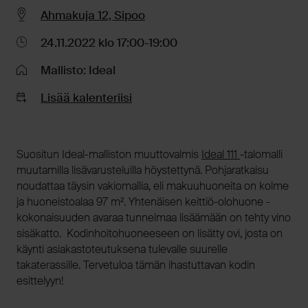
Ahmakuja 12, Sipoo
24.11.2022 klo 17:00-19:00
Mallisto: Ideal
Lisää kalenteriisi
Suositun Ideal-malliston muuttovalmis
Ideal 111
-talomalli
muutamilla lisävarusteluilla höystettynä. Pohjaratkaisu
noudattaa täysin vakiomallia, eli makuuhuoneita on kolme
ja huoneistoalaa 97 m². Yhtenäisen keittiö-olohuone -
kokonaisuuden avaraa tunnelmaa lisäämään on tehty vino
sisäkatto. Kodinhoitohuoneeseen on lisätty ovi, josta on
käynti asiakastoteutuksena tulevalle suurelle
takaterassille. Tervetuloa tämän ihastuttavan kodin
esittelyyn!