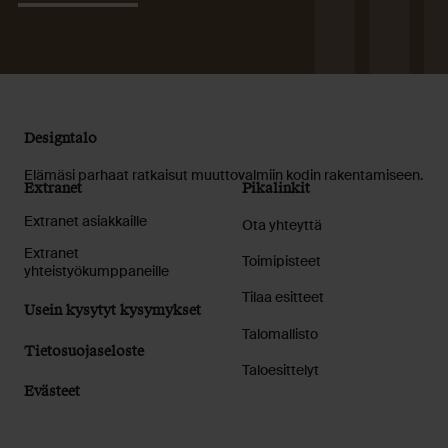
Designtalo
Elämäsi parhaat ratkaisut muuttovalmiin kodin rakentamiseen.
Extranet
Pikalinkit
Extranet asiakkaille
Ota yhteyttä
Extranet
Toimipisteet
yhteistyökumppaneille
Tilaa esitteet
Usein kysytyt kysymykset
Talomallisto
Tietosuojaseloste
Taloesittelyt
Evästeet