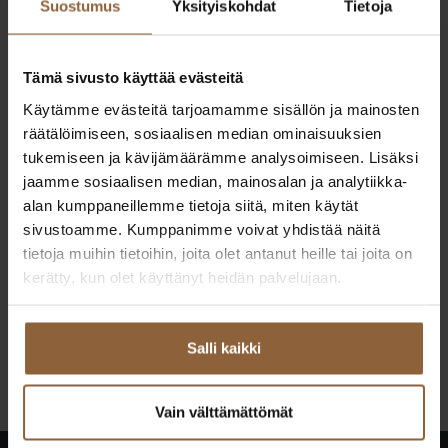
Suostumus
Yksityiskohdat
Tietoja
Tämä sivusto käyttää evästeitä
Käytämme evästeitä tarjoamamme sisällön ja mainosten
räätälöimiseen, sosiaalisen median ominaisuuksien
tukemiseen ja kävijämäärämme analysoimiseen. Lisäksi
jaamme sosiaalisen median, mainosalan ja analytiikka-
alan kumppaneillemme tietoja siitä, miten käytät
sivustoamme. Kumppanimme voivat yhdistää näitä
tietoja muihin tietoihin, joita olet antanut heille tai joita on
Janne Junnila
kerätty, kun olet käyttänyt heidän palvelujaan.
Varsinais-Suomi, Satakunta
040 686 5530
Salli kaikki
if.olatngised@alinnuj.ennaj
Vain välttämättömät