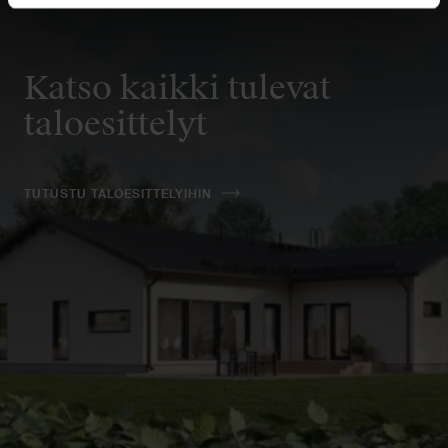
Katso kaikki tulevat
taloesittelyt
TUTUSTU TALOESITTELYIHIN