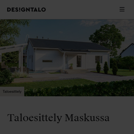
Designtalo
Valik
Siirry
sisältöön
Taloesittely
Taloesittely Maskussa