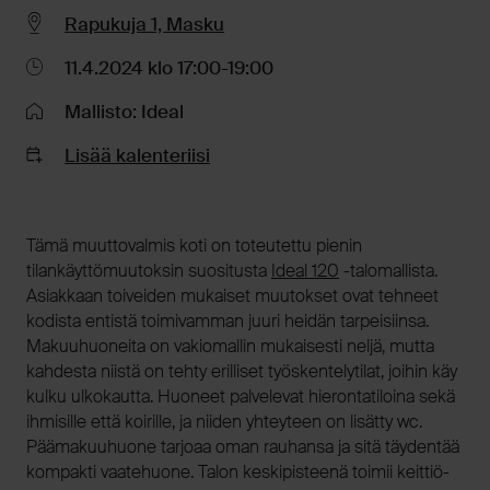
Rapukuja 1, Masku
11.4.2024 klo 17:00-19:00
Mallisto: Ideal
Lisää kalenteriisi
Tämä muuttovalmis koti on toteutettu pienin
tilankäyttömuutoksin suositusta
Ideal 120
-talomallista.
Asiakkaan toiveiden mukaiset muutokset ovat tehneet
kodista entistä toimivamman juuri heidän tarpeisiinsa.
Makuuhuoneita on vakiomallin mukaisesti neljä, mutta
kahdesta niistä on tehty erilliset työskentelytilat, joihin käy
kulku ulkokautta. Huoneet palvelevat hierontatiloina sekä
ihmisille että koirille, ja niiden yhteyteen on lisätty wc.
Päämakuuhuone tarjoaa oman rauhansa ja sitä täydentää
kompakti vaatehuone. Talon keskipisteenä toimii keittiö-