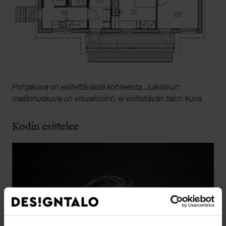
Pohjakuva on esiteltävästä kohteesta. Julkisivun
mallinnuskuva on visualisointi, ei esiteltävän talon kuva.
Kodin esittelee