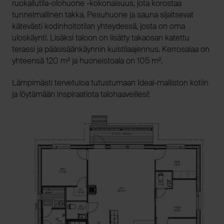
ruokailutila-olohuone -kokonaisuus, jota korostaa
tunnelmallinen takka. Pesuhuone ja sauna sijaitsevat
kätevästi kodinhoitotilan yhteydessä, josta on oma
uloskäynti. Lisäksi taloon on lisätty takaosan katettu
terassi ja pääsisäänkäynnin kuistilaajennus. Kerrosalaa on
yhteensä 120 m² ja huoneistoala on 105 m².
Lämpimästi tervetuloa tutustumaan Ideal-malliston kotiin
ja löytämään inspiraatiota talohaaveillesi!