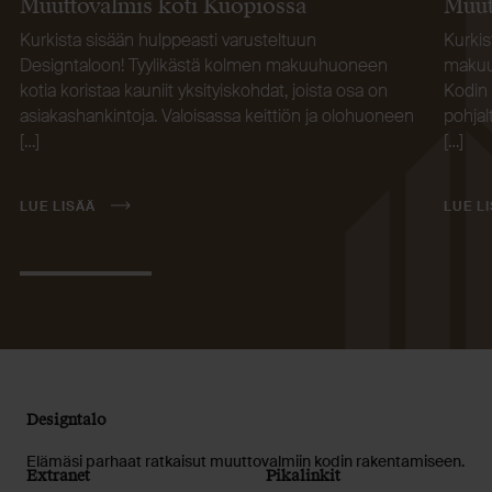
Muuttovalmis koti Kuopiossa
Muut
Kurkista sisään hulppeasti varusteltuun
Kurkis
Designtaloon! Tyylikästä kolmen makuuhuoneen
makuuh
kotia koristaa kauniit yksityiskohdat, joista osa on
Kodin 
asiakashankintoja. Valoisassa keittiön ja olohuoneen
pohja
[…]
[…]
LUE LISÄÄ
LUE L
Designtalo
Elämäsi parhaat ratkaisut muuttovalmiin kodin rakentamiseen.
Extranet
Pikalinkit