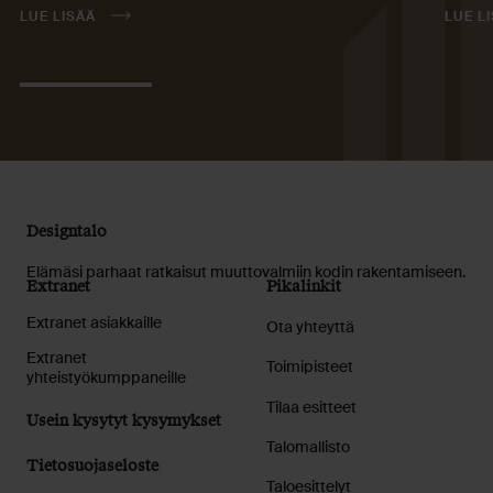
LUE LISÄÄ
LUE L
Designtalo
Elämäsi parhaat ratkaisut muuttovalmiin kodin rakentamiseen.
Extranet
Pikalinkit
Extranet asiakkaille
Ota yhteyttä
Extranet
Toimipisteet
yhteistyökumppaneille
Tilaa esitteet
Usein kysytyt kysymykset
Talomallisto
Tietosuojaseloste
Taloesittelyt