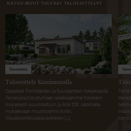
KATSO MUUT TULEVAT TALOESITTELYT
Taloesittely
Taloe
Taloesittely Keminmaalla
Talo
Opasteet Pörhöläntien ja Soutajantien risteyksestä.
Tämä m
Tervetuloa tutustumaan asiakkaamme toiveiden
tilank
mukaisesti suunniteltuun ja Arte 128 -talomallia
taloma
mukailevaan muuttovalmis kotiin.
muutok
Visualisointikuvasta poiketen […]
toimi