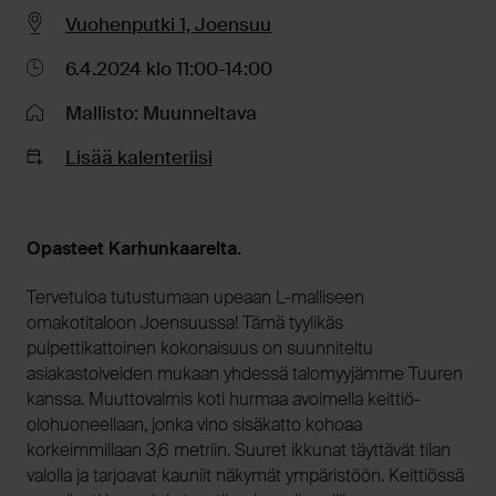
Vuohenputki 1, Joensuu
6.4.2024 klo 11:00-14:00
Mallisto: Muunneltava
Lisää kalenteriisi
Opasteet Karhunkaarelta.
Tervetuloa tutustumaan upeaan L-malliseen
omakotitaloon Joensuussa! Tämä tyylikäs
pulpettikattoinen kokonaisuus on suunniteltu
asiakastoiveiden mukaan yhdessä talomyyjämme Tuuren
kanssa. Muuttovalmis koti hurmaa avoimella keittiö-
olohuoneellaan, jonka vino sisäkatto kohoaa
korkeimmillaan 3,6 metriin. Suuret ikkunat täyttävät tilan
valolla ja tarjoavat kauniit näkymät ympäristöön. Keittiössä