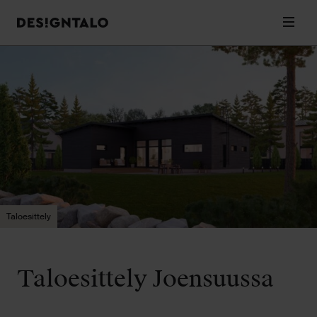
Designtalo
Valik
Siirry
sisältöön
Taloesittely
Taloesittely Joensuussa