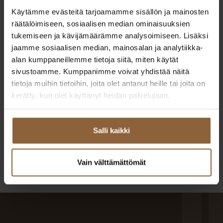
Käytämme evästeitä tarjoamamme sisällön ja mainosten
räätälöimiseen, sosiaalisen median ominaisuuksien
tukemiseen ja kävijämäärämme analysoimiseen. Lisäksi
jaamme sosiaalisen median, mainosalan ja analytiikka-
alan kumppaneillemme tietoja siitä, miten käytät
sivustoamme. Kumppanimme voivat yhdistää näitä
tietoja muihin tietoihin, joita olet antanut heille tai joita on
kerätty, kun olet käyttänyt heidän palvelujaan.
Salli kaikki
Talon pohjakuva. Huomioithan, että julkisivun
mallinnuskuva ei ole esiteltävästä kohteesta.
Vain välttämättömät