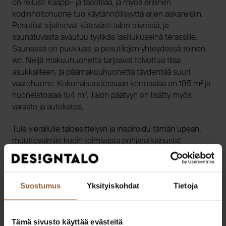
on reilusti kaappi- ja tasotilaa, ja myös erillinen
kodinhoitohuone tuo käytännöllisyyttä arjen askareisiin.
Pesutilat sijaitsevat kätevästi talon siivessä, ja
saunatuvasta avautuu tyylikäs lasiliukuseinä terassille.
Saunassa on puukiuas ja pesutilojen yhteydessä toinen
wc. Neljä makuuhuonetta tarjoavat toivottua tilaa
asukkailleen, ja päämakuuhuonetta täydentää suuri
vaatehuone. Kokonaisuudessaan kerrosalaa on 185 m² ja
huoneistoalaa 154 m². Talon päätyyn on lisätty myös
varasto ja autokatos.
Tule vierailulle taloesittelyyn ja inspiroidu tämän upean,
muuttovalmiin kodin toimivasta pohjaratkaisusta!
Suostumus
Yksityiskohdat
Tietoja
Tämä sivusto käyttää evästeitä