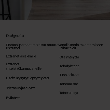
Designtalo
Elämäsi parhaat ratkaisut muuttovalmiin kodin rakentamiseen.
Extranet
Pikalinkit
Extranet asiakkaille
Ota yhteyttä
Extranet
Toimipisteet
yhteistyökumppaneille
Tilaa esitteet
Usein kysytyt kysymykset
Talomallisto
Tietosuojaseloste
Taloesittelyt
Evästeet