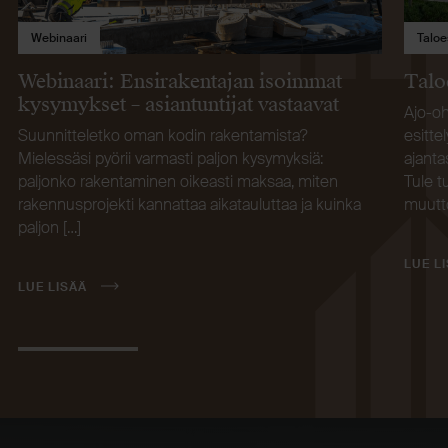
Webinaari
Taloe
Webinaari: Ensirakentajan isoimmat
Talo
kysymykset – asiantuntijat vastaavat
Ajo-oh
Suunnitteletko oman kodin rakentamista?
esitte
Mielessäsi pyörii varmasti paljon kysymyksiä:
ajanta
paljonko rakentaminen oikeasti maksaa, miten
Tule t
rakennusprojekti kannattaa aikatauluttaa ja kuinka
muutto
paljon […]
LUE L
LUE LISÄÄ