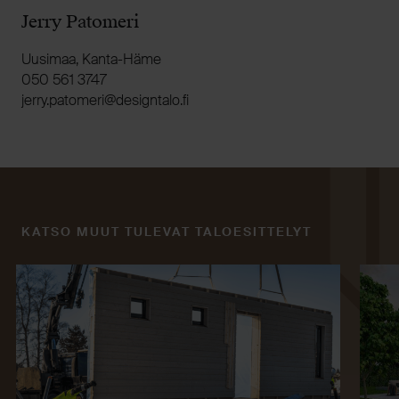
Jerry Patomeri
Uusimaa, Kanta-Häme
050 561 3747
if.olatngised@iremotap.yrrej
KATSO MUUT TULEVAT TALOESITTELYT