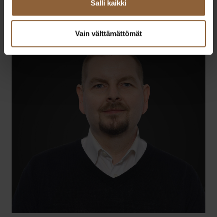
Salli kaikki
if.olatngised@nenokknis.aniin
Vain välttämättömät