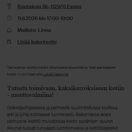
Routakuja 6b, 02970 Espoo
11.6.2026 klo 17:00-19:00
Mallisto: Linea
Lisää kalenteriisi
Tarkistathan esittelytiedot lähempänä taloesittelyä. Saat ajantasaiset
tiedot myös tilaamalla
uutiskirjeemme
.
Tutustu toimivaan, kaksikerroksiseen kotiin
– muuttovalmiina!
Selkeäpohjaisessa ja perheelle suunnitellussa kodissa
arki ja juhla kohtaavat luontevasti. Alakerrassa avara
olohuone-keittiö muodostaa kodin sydämen: suuret
ikkunat tuovat runsaasti luonnonvaloa ja keittiösaareke