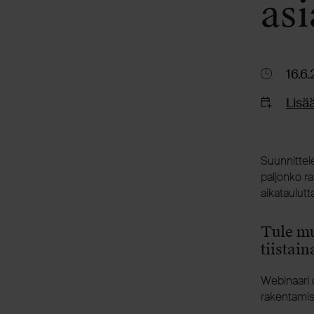
asi
16.6
Lisää
Suunnittel
paljonko r
aikataulutt
Tule m
tiistain
Webinaari o
rakentamis