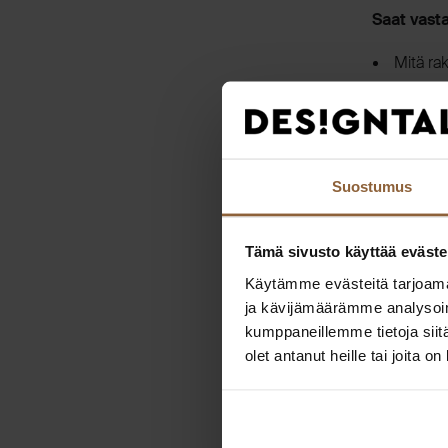
Saat vast
Mitä ra
Mikä to
Olenko 
Mitä vir
Suostumus
Miltä pr
Tämä sivusto käyttää eväste
Näihin, se
Käytämme evästeitä tarjoama
asiantunti
ja kävijämäärämme analysoim
Arto Kuha
kumppaneillemme tietoja siitä
olet antanut heille tai joita o
Juho Kar
Juontajana 