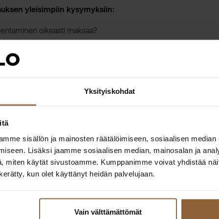
auksen yleisimpiin kysymyksiin:
kentaminen oikeasti maksaa?
teutustapa sopii juuri minulle?
valmis aloittamaan heti?
heitä kannattaa välttää?
Yksityiskohdat
ojekti tuntuu arjessa?
itä
kä muihin osallistujien polttaviin kysymyksiin vastaavat De
mme sisällön ja mainosten räätälöimiseen, sosiaalisen median
jat:
iseen. Lisäksi jaamme sosiaalisen median, mainosalan ja analy
– Asiakasvastaava, asiakaspalvelu
, miten käytät sivustoamme. Kumppanimme voivat yhdistää näitä t
n kerätty, kun olet käyttänyt heidän palvelujaan.
humaa
– Rakennuspäällikkö, toteutus
toimiii
Heli Mattila
Designtalon myynnistä.
Vain välttämättömät