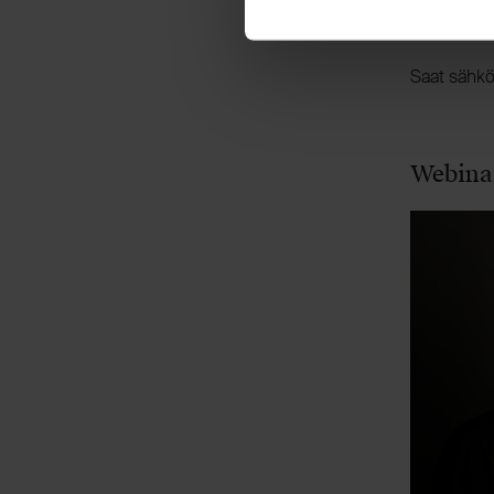
Ilmoitt
Saat sähköp
Webinaa