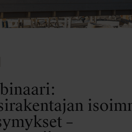
binaari:
sirakentajan isoim
symykset –