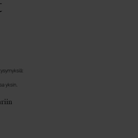
t
kysymyksiä:
sa yksin.
riin