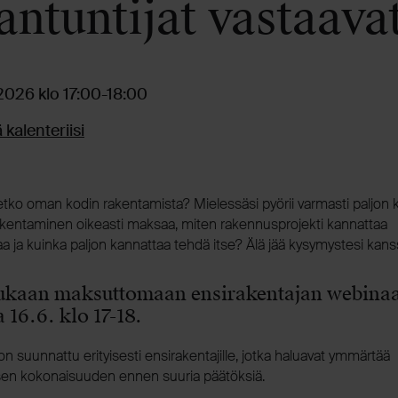
antuntijat vastaava
.2026 klo 17:00-18:00
 kalenteriisi
etko oman kodin rakentamista? Mielessäsi pyörii varmasti paljon 
akentaminen oikeasti maksaa, miten rakennusprojekti kannattaa
aa ja kuinka paljon kannattaa tehdä itse? Älä jää kysymystesi kans
ukaan maksuttomaan ensirakentajan webinaa
a 16.6. klo 17-18.
n suunnattu erityisesti ensirakentajille, jotka haluavat ymmärtää
en kokonaisuuden ennen suuria päätöksiä.