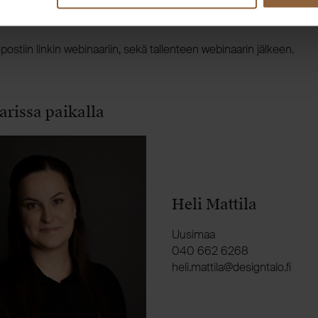
audu webinaariin
ostiin linkin webinaariin, sekä tallenteen webinaarin jälkeen.
rissa paikalla
Heli Mattila
Uusimaa
040 662 6268
if.olatngised@alittam.ileh