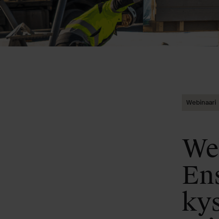
Webinaari
We
En
ky