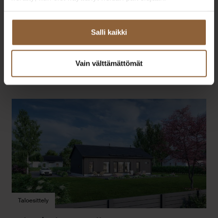
Taloesittely Helsingissä
Pohjantähdentie 56 A as 2, 00740 Helsinki
18.8.2026 klo 17:00-19:00
Salli kaikki
Mallisto: Linea
Vain välttämättömät
Lue lisää
Taloesittely