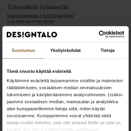
Taloesittely Seinäjoella
Kourutaltanpolku 1, 60200 Seinäjoki
12.8.2026 klo 17:00-19:00
Mallisto: Arte
Lue lisää
Suostumus
Yksityiskohdat
Tietoja
Tämä sivusto käyttää evästeitä
Käytämme evästeitä tarjoamamme sisällön ja mainosten
räätälöimiseen, sosiaalisen median ominaisuuksien
tukemiseen ja kävijämäärämme analysoimiseen. Lisäksi
jaamme sosiaalisen median, mainosalan ja analytiikka-
alan kumppaneillemme tietoja siitä, miten käytät
sivustoamme. Kumppanimme voivat yhdistää näitä
tietoja muihin tietoihin, joita olet antanut heille tai joita on
Taloesittely
kerätty, kun olet käyttänyt heidän palvelujaan.