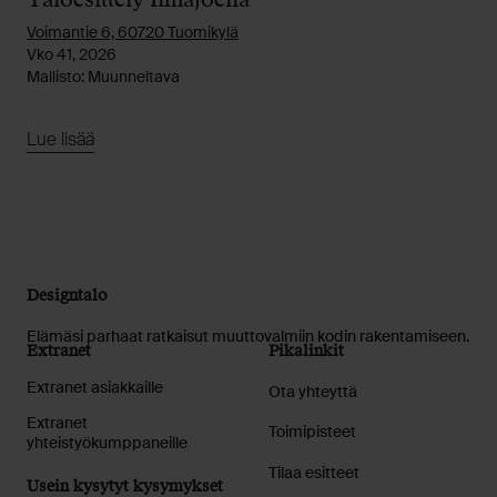
Voimantie 6, 60720 Tuomikylä
Vko 41, 2026
Mallisto: Muunneltava
Lue lisää
Designtalo
Elämäsi parhaat ratkaisut muuttovalmiin kodin rakentamiseen.
Extranet
Pikalinkit
Extranet asiakkaille
Ota yhteyttä
Extranet
Toimipisteet
yhteistyökumppaneille
Tilaa esitteet
Usein kysytyt kysymykset