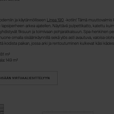
oderniin ja käytännölliseen
Linea 190
-kotiin! Tämä muuttovalmis 
 lapsiperheen arkea ajatellen. Näyttävä pulpettikatto, katettu kulm
o yhdistyvät fiksuun ja toimivaan pohjaratkaisuun. Spa-henkinen 
huone omalla sisäänkäynnillä sekä ylös asti avautuva, valoisa olo
tä kodista paikan, jossa arki ja rentoutuminen kulkevat käsi kädes
181 m²
la: 149 m²
SISÄÄN VIRTUAALIESITTELYYN