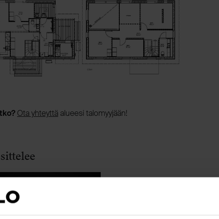
itko?
Ota yhteyttä
alueesi talomyyjään!
sittelee