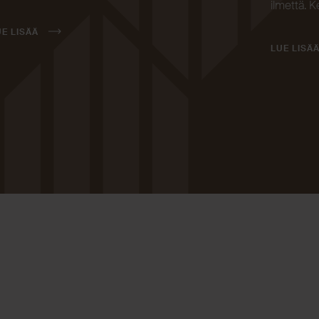
ilmettä. K
UE LISÄÄ
LUE LISÄ