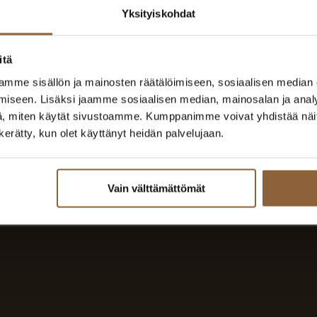
Juhani Laurila
Yksityiskohdat
Itä-Uusimaa
050 910 9311
itä
if.olatngised@alirual.inahuj
mme sisällön ja mainosten räätälöimiseen, sosiaalisen median
iseen. Lisäksi jaamme sosiaalisen median, mainosalan ja analy
, miten käytät sivustoamme. Kumppanimme voivat yhdistää näitä t
n kerätty, kun olet käyttänyt heidän palvelujaan.
Vain välttämättömät