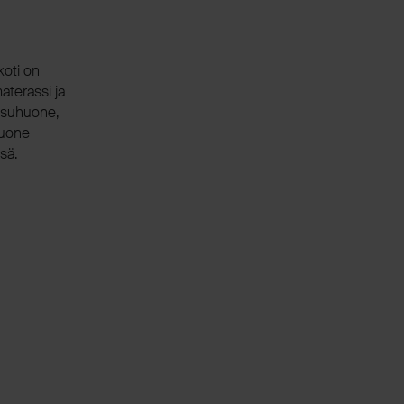
koti on
aterassi ja
pesuhuone,
huone
sä.