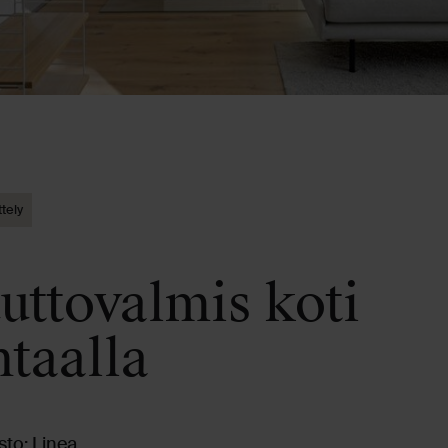
ttely
uttovalmis koti
taalla
sto: Linea