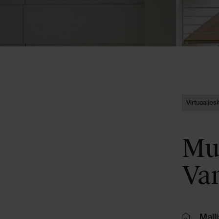
Virtuaaliesi
Mu
Van
Malli