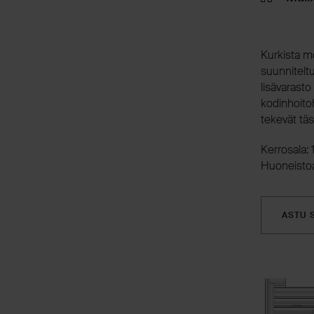
Kurkista m
suunniteltu
lisävarast
kodinhoito
tekevät täs
Kerrosala: 
Huoneistoa
ASTU 