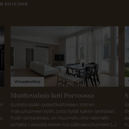
N KOTEIHIN
Virtuaaliesittely
Muuttovalmis koti Porvoossa
S
n!
Kurkista sisään pulpettikattoiseen, kolmen
As
makuuhuoneen kotiin, josta löydät kaiken tarvittavan.
lö
a.
Kodin pohjaratkaisu on muunneltu Arte-talomallin
av
pohjalta. Luksusta arkeen tuo päämakuuhuoneen […]
hu