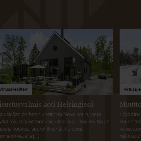
Virtuaaliesittely
Virtuaalie
isustusvalmis koti Helsingissä
Muutto
tu sisään perheen unelmien Nova-kotiin, josta
Löydä ins
ydät reilusti käytännöllisiä ratkaisuja. Oleskelutila on
suunnitell
ara ja kodikas: suuret ikkunat, hulppea
valoa suos
onekorkeus ja […]
ratkaisuun