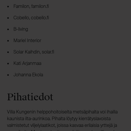
Familon, familon.fi
Cobello, cobello.fi
B-living
Mariel Interior
Solar Kaihdin, solar.fi
Kati Arjanmaa
Johanna Ekola
Pihatiedot
Villa Kungenin helppohoitoiselta metsäpihalta voi ihailla
kaunista ilta-aurinkoa. Pihalta löytyy kierrätyslavoista
valmistetut viljelylaatikot, joissa kasvaa erilaisia yrttejä ja