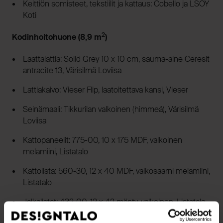
Keittiön somisteet, tekstiilit ja kattaus: Cobello ja LSOY
Koti
2
Kodinhoitohuone (8,9 m
)
Laattalattia: Solid Grey 10 x 10 cm, sauma-aine Ceresit
antracite 13, Värisilmä Loviisa
Lattiakaivo: Vieser Flip, laatoitettava kansi, Vieser
Seinämaali: Tikkurilan valkoinen (himmeä), Värisilmä
Loviisa
Kattopaneelit: 775-00, 10 x 175 MDF, valkoinen
melamiini, Listatalo
Kattolista: 560-30, 12 x 40 MDF, valkosaarni melamiini,
Listatalo
Jalkalistat: 432-00, 12 x 42 mänty, valkoinen, Listatalo
Väliovi: Swedoor