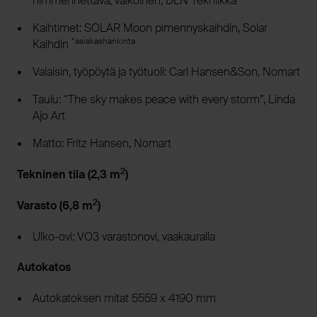
himmennettävä, valkoinen, DEN Tekniikka
Kaihtimet: SOLAR Moon pimennyskaihdin, Solar
*asiakashankinta
Kaihdin
Valaisin, työpöytä ja työtuoli: Carl Hansen&Son, Nomart
Taulu: “The sky makes peace with every storm”, Linda
Ajo Art
Matto: Fritz Hansen, Nomart
2
Tekninen tila (2,3 m
)
2
Varasto (6,8 m
)
Ulko-ovi: VO3 varastonovi, vaakauralla
Autokatos
Autokatoksen mitat 5559 x 4190 mm