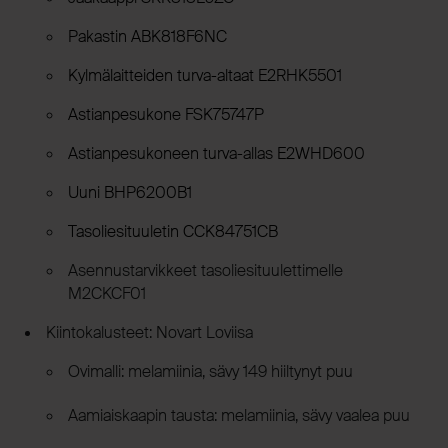
Pakastin ABK818F6NC
Kylmälaitteiden turva-altaat E2RHK5501
Astianpesukone FSK75747P
Astianpesukoneen turva-allas E2WHD600
Uuni BHP6200B1
Tasoliesituuletin CCK84751CB
Asennustarvikkeet tasoliesituulettimelle
M2CKCF01
Kiintokalusteet: Novart Loviisa
Ovimalli: melamiinia, sävy 149 hiiltynyt puu
Aamiaiskaapin tausta: melamiinia, sävy vaalea puu