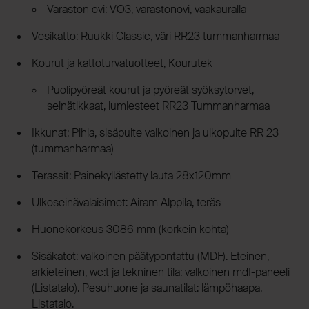
Varaston ovi: VO3, varastonovi, vaakauralla
Vesikatto: Ruukki Classic, väri RR23 tummanharmaa
Kourut ja kattoturvatuotteet, Kourutek
Puolipyöreät kourut ja pyöreät syöksytorvet,
seinätikkaat, lumiesteet RR23 Tummanharmaa
Ikkunat: Pihla, sisäpuite valkoinen ja ulkopuite RR 23
(tummanharmaa)
Terassit: Painekyllästetty lauta 28x120mm
Ulkoseinävalaisimet: Airam Alppila, teräs
Huonekorkeus 3086 mm (korkein kohta)
Sisäkatot: valkoinen päätypontattu (MDF). Eteinen,
arkieteinen, wc:t ja tekninen tila: valkoinen mdf-paneeli
(Listatalo). Pesuhuone ja saunatilat: lämpöhaapa,
Listatalo.