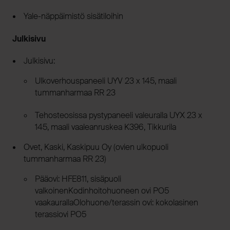
Yale-näppäimistö sisätiloihin
Julkisivu
Julkisivu:
Ulkoverhouspaneeli UYV 23 x 145, maali
tummanharmaa RR 23
Tehosteosissa pystypaneeli valeuralla UYX 23 x
145, maali vaaleanruskea K396, Tikkurila
Ovet, Kaski, Kaskipuu Oy (ovien ulkopuoli
tummanharmaa RR 23)
Pääovi: HFE811, sisäpuoli
valkoinenKodinhoitohuoneen ovi PO5
vaakaurallaOlohuone/terassin ovi: kokolasinen
terassiovi PO5