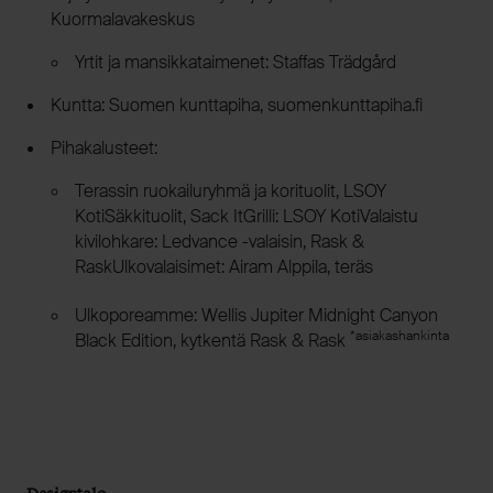
Kuormalavakeskus
Yrtit ja mansikkataimenet: Staffas Trädgård
Kuntta: Suomen kunttapiha, suomenkunttapiha.fi
Pihakalusteet:
Terassin ruokailuryhmä ja korituolit, LSOY
KotiSäkkituolit, Sack ItGrilli: LSOY KotiValaistu
kivilohkare: Ledvance -valaisin, Rask &
RaskUlkovalaisimet: Airam Alppila, teräs
Ulkoporeamme: Wellis Jupiter Midnight Canyon
*asiakashankinta
Black Edition, kytkentä Rask & Rask