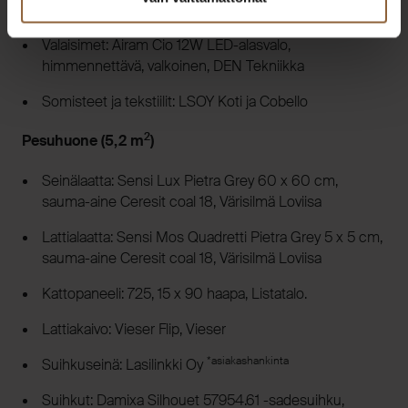
LG Styler höyry-/kuivauskaappi S5BB (musta)
Valaisimet: Airam Cio 12W LED-alasvalo,
himmennettävä, valkoinen, DEN Tekniikka
Somisteet ja tekstiilit: LSOY Koti ja Cobello
2
Pesuhuone (5,2 m
)
Seinälaatta: Sensi Lux Pietra Grey 60 x 60 cm,
sauma-aine Ceresit coal 18, Värisilmä Loviisa
Lattialaatta: Sensi Mos Quadretti Pietra Grey 5 x 5 cm,
sauma-aine Ceresit coal 18, Värisilmä Loviisa
Kattopaneeli: 725, 15 x 90 haapa, Listatalo.
Lattiakaivo: Vieser Flip, Vieser
*asiakashankinta
Suihkuseinä: Lasilinkki Oy
Suihkut: Damixa Silhouet 57954.61 -sadesuihku,