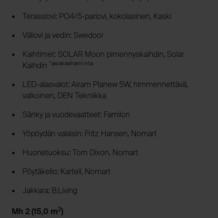
Terassiovi: PO4/5-pariovi, kokolasinen, Kaski
Väliovi ja vedin: Swedoor
Kaihtimet: SOLAR Moon pimennyskaihdin, Solar
*asiakashankinta
Kaihdin
LED-alasvalot: Airam Planew 5W, himmennettävä,
valkoinen, DEN Tekniikka
Sänky ja vuodevaatteet: Familon
Yöpöydän valaisin: Fritz Hansen, Nomart
Huonetuoksu: Tom Dixon, Nomart
Pöytäkello: Kartell, Nomart
Jakkara: B.Living
2
Mh 2 (15,0 m
)