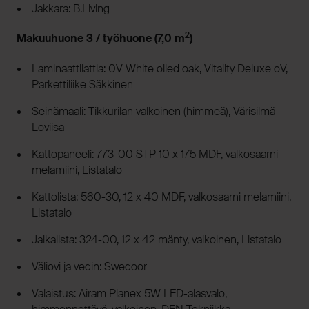
Jakkara: B.Living
2
Makuuhuone 3 / työhuone (7,0 m
)
Laminaattilattia: 0V White oiled oak, Vitality Deluxe oV,
Parkettiliike Säkkinen
Seinämaali: Tikkurilan valkoinen (himmeä), Värisilmä
Loviisa
Kattopaneeli: 773-00 STP 10 x 175 MDF, valkosaarni
melamiini, Listatalo
Kattolista: 560-30, 12 x 40 MDF, valkosaarni melamiini,
Listatalo
Jalkalista: 324-00, 12 x 42 mänty, valkoinen, Listatalo
Väliovi ja vedin: Swedoor
Valaistus: Airam Planex 5W LED-alasvalo,