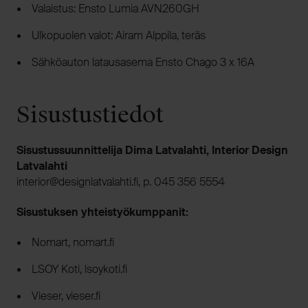
Valaistus: Ensto Lumia AVN260GH
Ulkopuolen valot: Airam Alppila, teräs
Sähköauton latausasema Ensto Chago 3 x 16A
Sisustustiedot
Sisustussuunnittelija Dima Latvalahti, Interior Design
Latvalahti
if.ithalavtalngised@roiretni
, p. 045 356 5554
Sisustuksen yhteistyökumppanit:
Nomart, nomart.fi
LSOY Koti, lsoykoti.fi
Vieser, vieser.fi