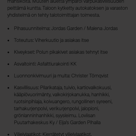
mansikoita. Muuten aluetta ympäröi varpukasvillisuuden
peittämä kuntta. Taloon kytketty autokatoksen ja varaston
yhdistelmä on tehty talotoimittajan toimesta.
Pihasuunnitelma: Jordas Garden / Malena Jordas
Toteutus: Viherkuutio ja asiakas itse
Kiveykset: Polun pikakivet asiakas tehnyt itse
Asvaltointi: Asfalttiurakointi KK
Luonnonkivimuuri ja multa: Christer Törnqvist
Kasvillisuus: Pilarikataja, tuivio, kartiovalkokuusi,
kääpiövuorimänty, valkokirjokanukka, hanhikki,
ruotsinpihlaja, koivuangero, rungollinen syreeni,
tarhakurjenpolvi, verikurjenpolvi, jalopioni,
grönlanninhanhikki, syysleimu. Loviisan
Puutarhakeskus Ky / Eija’s Garden Pihalla
Viljelylaatikot: Kierrätetyt viljelylaatikot,