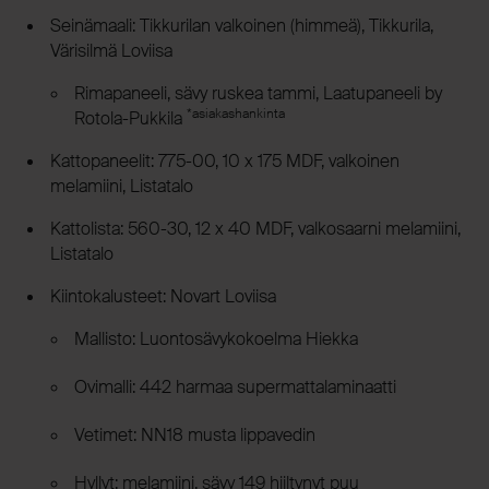
Seinämaali: Tikkurilan valkoinen (himmeä), Tikkurila,
Värisilmä Loviisa
Rimapaneeli, sävy ruskea tammi, Laatupaneeli by
*asiakashankinta
Rotola-Pukkila
Kattopaneelit: 775-00, 10 x 175 MDF, valkoinen
melamiini, Listatalo
Kattolista: 560-30, 12 x 40 MDF, valkosaarni melamiini,
Listatalo
Kiintokalusteet: Novart Loviisa
Mallisto: Luontosävykokoelma Hiekka
Ovimalli: 442 harmaa supermattalaminaatti
Vetimet: NN18 musta lippavedin
Hyllyt: melamiini, sävy 149 hiiltynyt puu