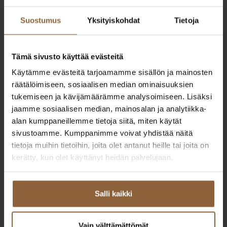
*asiaskashankinta
Kiintokalusteet: Novart Loviisa
Suostumus
Yksityiskohdat
Tietoja
Laminaattitaso: 642 Musta marmori, satiini
Tämä sivusto käyttää evästeitä
Ovimalli: 439 valkoinen supermattalaminaatti
Käytämme evästeitä tarjoamamme sisällön ja mainosten
Viimeistelylevyt: valkoinen supermattalaminaatti
räätälöimiseen, sosiaalisen median ominaisuuksien
tukemiseen ja kävijämäärämme analysoimiseen. Lisäksi
Vetimet: NW18 valkoinen lippavedit
jaamme sosiaalisen median, mainosalan ja analytiikka-
Allas: Franke Sirius SID 610-40, musta
alan kumppaneillemme tietoja siitä, miten käytät
komposiittiallas
sivustoamme. Kumppanimme voivat yhdistää näitä
tietoja muihin tietoihin, joita olet antanut heille tai joita on
Hana: Damixa Silhouet, mattamusta, DEN Tekniikka
kerätty, kun olet käyttänyt heidän palvelujaan.
*asiakashankinta
Kodinkoneet: LG
LG kuivausrumpu RV9DN902B
Salli kaikki
LG pyykinpesukone FV90BNS2BE
Vain välttämättömät