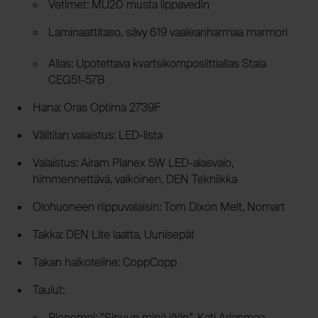
Vetimet: MU20 musta lippavedin
Laminaattitaso, sävy 619 vaaleanharmaa marmori
Allas: Upotettava kvartsikomposiittiallas Stala
CEG51-57B
Hana: Oras Optima 2739F
Välitilan valaistus: LED-lista
Valaistus: Airam Planex 5W LED-alasvalo,
himmennettävä, valkoinen, DEN Tekniikka
Olohuoneen riippuvalaisin: Tom Dixon Melt, Nomart
Takka: DEN Lite laatta, Uunisepät
Takan halkoteline: CoppCopp
Taulut:
Pienempi: ”Sinuun minä jään”, Kati Arjanmaa