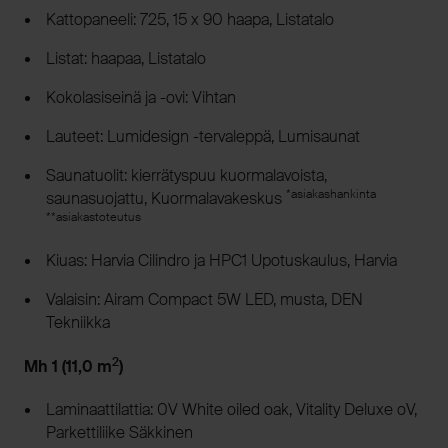
Kattopaneeli: 725, 15 x 90 haapa, Listatalo
Listat: haapaa, Listatalo
Kokolasiseinä ja -ovi: Vihtan
Lauteet: Lumidesign -tervaleppä, Lumisaunat
Saunatuolit: kierrätyspuu kuormalavoista,
*asiakashankinta
saunasuojattu, Kuormalavakeskus
**asiakastoteutus
Kiuas: Harvia Cilindro ja HPC1 Upotuskaulus, Harvia
Valaisin: Airam Compact 5W LED, musta, DEN
Tekniikka
2
Mh 1 (11,0 m
)
Laminaattilattia: 0V White oiled oak, Vitality Deluxe oV,
Parkettiliike Säkkinen