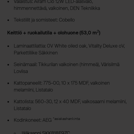
Valaistus: Airam Cio 12W LED-alasvalo,
himmennettävä, valkoinen, DEN Tekniikka
Tekstiilit ja somisteet: Cobello
2
Keittiö + ruokailutila + olohuone (53,0 m
)
Laminaattilattia: 0V White oiled oak, Vitality Deluxe oV,
Parkettiliike Säkkinen
Seinämaali: Tikkurilan valkoinen (himmeä), Värisilmä
Loviisa
Kattopaneelit: 775–00, 10 x 175 MDF, valkoinen
melamiini, Listatalo
Kattolista: 560–30, 12 x 40 MDF, valkosaarni melamiini,
Listatalo
*asiakashankinta
Kodinkoneet: AEG
Jääkaappi SKK818E9ZC