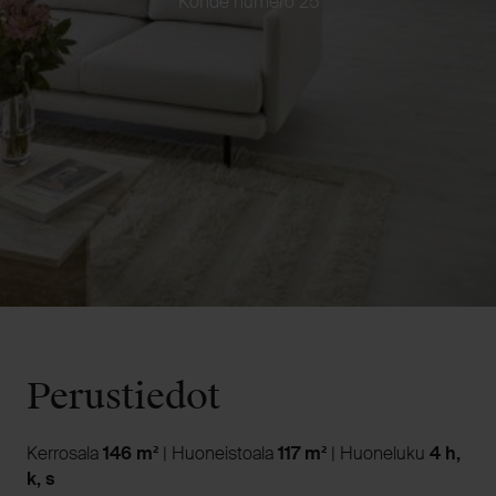
Kohde numero 25
Perustiedot
Kerrosala
146 m²
| Huoneistoala
117 m²
| Huoneluku
4 h,
k, s