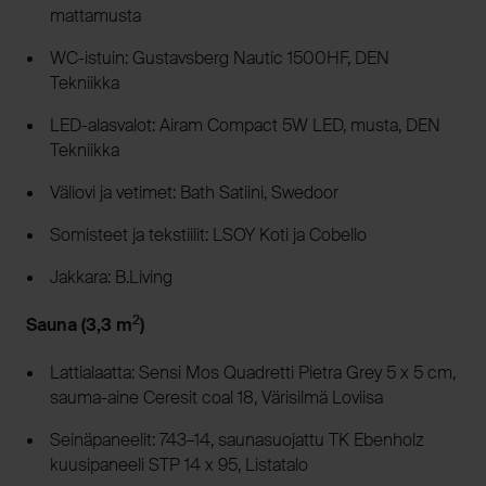
mattamusta
WC-istuin: Gustavsberg Nautic 1500HF, DEN
Tekniikka
LED-alasvalot: Airam Compact 5W LED, musta, DEN
Tekniikka
Väliovi ja vetimet: Bath Satiini, Swedoor
Somisteet ja tekstiilit: LSOY Koti ja Cobello
Jakkara: B.Living
2
Sauna (3,3 m
)
Lattialaatta: Sensi Mos Quadretti Pietra Grey 5 x 5 cm,
sauma-aine Ceresit coal 18, Värisilmä Loviisa
Seinäpaneelit: 743–14, saunasuojattu TK Ebenholz
kuusipaneeli STP 14 x 95, Listatalo