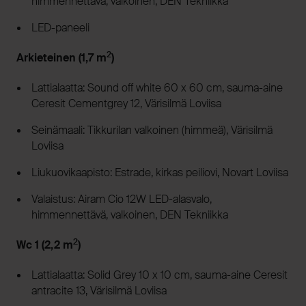
himmennettävä, valkoinen, DEN Tekniikka
LED-paneeli
2
Arkieteinen (1,7 m
)
Lattialaatta: Sound off white 60 x 60 cm, sauma-aine
Ceresit Cementgrey 12, Värisilmä Loviisa
Seinämaali: Tikkurilan valkoinen (himmeä), Värisilmä
Loviisa
Liukuovikaapisto: Estrade, kirkas peiliovi, Novart Loviisa
Valaistus: Airam Cio 12W LED-alasvalo,
himmennettävä, valkoinen, DEN Tekniikka
2
Wc 1 (2,2 m
)
Lattialaatta: Solid Grey 10 x 10 cm, sauma-aine Ceresit
antracite 13, Värisilmä Loviisa