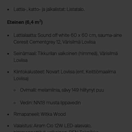
Lattia-, katto- ja jalkalistat: Listatalo.
2
Eteinen (6,4 m
)
Lattialaatta: Sound off white 60 x 60 cm, sauma-aine
Ceresit Cementgrey 12, Värisilmä Loviisa
Seinämaali: Tikkurilan valkoinen (himmeä), Värisilmä
Loviisa
Kiintokalusteet: Novart Loviisa (ent. Keittiömaailma
Loviisa)
Ovimalli: melamiinia, sävy 149 hiiltynyt puu
Vedin: NN18 musta lippavedin
Rimapaneeli: Witka Wood
Valaistus: Airam Cio 12W LED-alasvalo,