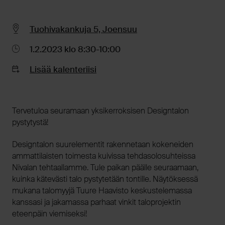
Tuohivakankuja 5, Joensuu
1.2.2023 klo 8:30-10:00
Lisää kalenteriisi
Tervetuloa seuramaan yksikerroksisen Designtalon
pystytystä!
Designtalon suurelementit rakennetaan kokeneiden
ammattilaisten toimesta kuivissa tehdasolosuhteissa
Nivalan tehtaallamme. Tule paikan päälle seuraamaan,
kuinka kätevästi talo pystytetään tontille. Näytöksessä
mukana talomyyjä Tuure Haavisto keskustelemassa
kanssasi ja jakamassa parhaat vinkit taloprojektin
eteenpäin viemiseksi!