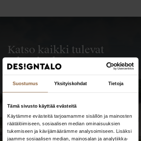
Katso kaikki tulevat
taloesittelyt
TUTUSTU TALOESITTELYIHIN
Suostumus
Yksityiskohdat
Tietoja
Tämä sivusto käyttää evästeitä
Käytämme evästeitä tarjoamamme sisällön ja mainosten
räätälöimiseen, sosiaalisen median ominaisuuksien
tukemiseen ja kävijämäärämme analysoimiseen. Lisäksi
jaamme sosiaalisen median, mainosalan ja analytiikka-