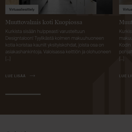
Virtuaaliesittely
Virtua
Muuttovalmis koti Kuopiossa
Muut
Kurkista sisään hulppeasti varusteltuun
Kurkis
Designtaloon! Tyylikästä kolmen makuuhuoneen
makuuh
kotia koristaa kauniit yksityiskohdat, joista osa on
Kodin 
asiakashankintoja. Valoisassa keittiön ja olohuoneen
pohja
[…]
[…]
LUE LISÄÄ
LUE L