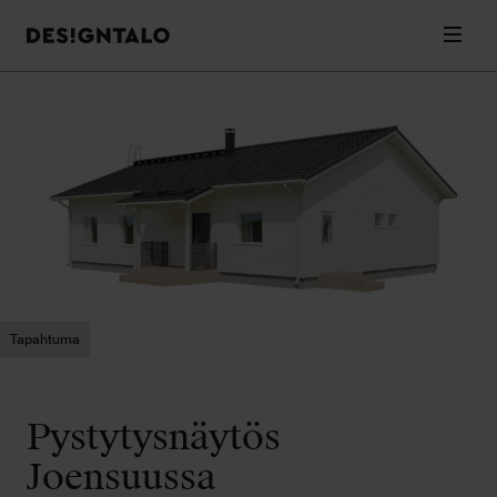
Designtalo
Valik
Siirry
sisältöön
Tapahtuma
Pystytysnäytös
Joensuussa