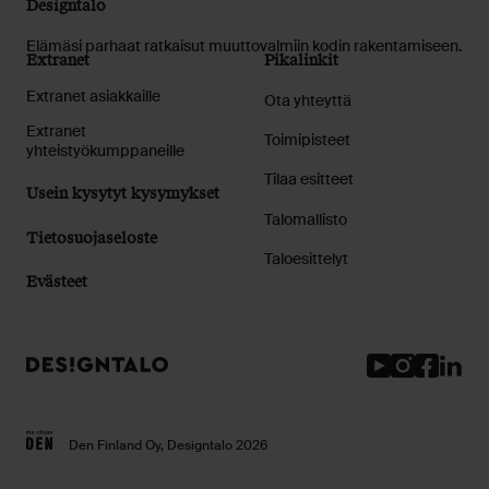
Designtalo
Elämäsi parhaat ratkaisut muuttovalmiin kodin rakentamiseen.
Extranet
Pikalinkit
Extranet asiakkaille
Ota yhteyttä
Extranet
Toimipisteet
yhteistyökumppaneille
Tilaa esitteet
Usein kysytyt kysymykset
Talomallisto
Tietosuojaseloste
Taloesittelyt
Evästeet
Youtube
Instagram
Facebook
Linked
Den Finland Oy, Designtalo 2026