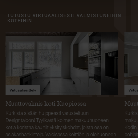
TUTUSTU VIRTUAALISESTI VALMISTUNEIHIN
KOTEIHIN
Virtuaaliesittely
Virtua
Muuttovalmis koti Kuopiossa
Muut
Kurkista sisään hulppeasti varusteltuun
Kurkis
Designtaloon! Tyylikästä kolmen makuuhuoneen
makuuh
kotia koristaa kauniit yksityiskohdat, joista osa on
Kodin 
asiakashankintoja. Valoisassa keittiön ja olohuoneen
pohja