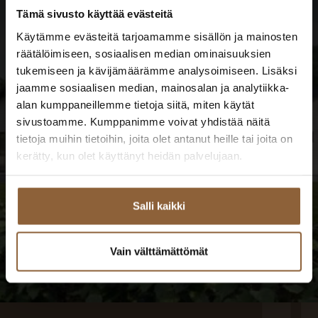
taloesittelyt
Tämä sivusto käyttää evästeitä
Käytämme evästeitä tarjoamamme sisällön ja mainosten
räätälöimiseen, sosiaalisen median ominaisuuksien
TUTUSTU TALOESITTELYIHIN
tukemiseen ja kävijämäärämme analysoimiseen. Lisäksi
jaamme sosiaalisen median, mainosalan ja analytiikka-
alan kumppaneillemme tietoja siitä, miten käytät
sivustoamme. Kumppanimme voivat yhdistää näitä
tietoja muihin tietoihin, joita olet antanut heille tai joita on
kerätty, kun olet käyttänyt heidän palvelujaan.
Salli kaikki
Vain välttämättömät