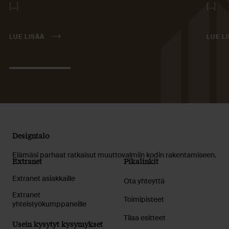
[…]
[…]
LUE LISÄÄ
LUE L
Designtalo
Elämäsi parhaat ratkaisut muuttovalmiin kodin rakentamiseen.
Extranet
Pikalinkit
Extranet asiakkaille
Ota yhteyttä
Extranet
Toimipisteet
yhteistyökumppaneille
Tilaa esitteet
Usein kysytyt kysymykset