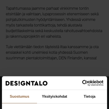
Tapahtumassa jaamme parhaat vinkkimme tontin
etsintään ja valintaan, lupaprosessin etenemiseen sekä
pohjatutkimusten hyödyntämiseen. Yhdessä voimme
myös tarkastella tonttikarttoja, tehdä alustavia
budjettilaskelmia sekä keskustella rahoitusvaihtoehdoista
ja rakennusprojektin eri vaiheista.
Tule viettämään tiedon täyteistä iltaa kanssamme ja ota
ensiaskel kohti unelmiesi kotia yhdessä Suomen
suurimman pientalotoimittajan, DEN Finlandin, kanssa!
Suostumus
Yksityiskohdat
Tietoja
Katso kaikki tulevat