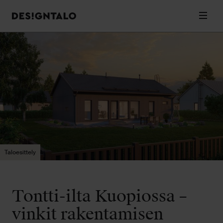
Designtalo
Valik
Siirry
sisältöön
Taloesittely
Tontti-ilta Kuopiossa –
vinkit rakentamisen