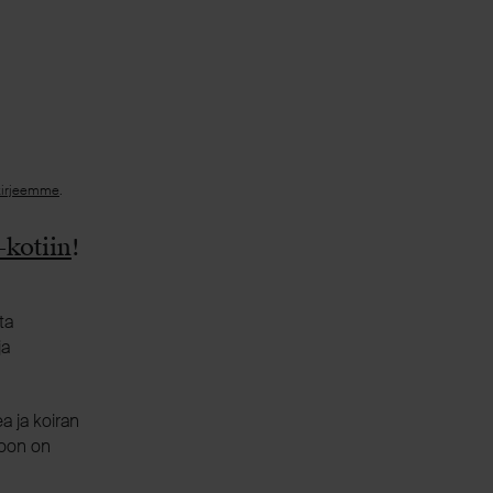
kirjeemme
.
-kotiin
!
ta
ja
a ja koiran
loon on