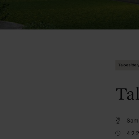
Taloesittel
Tal
Samm
4.2.