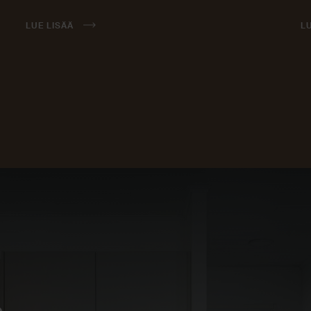
LUE LISÄÄ
L