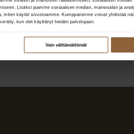
Pirkanmaa
iseen. Lisäksi jaamme sosiaalisen median, mainosalan ja analy
040 168 9966
, miten käytät sivustoamme. Kumppanimme voivat yhdistää näitä t
if.olatngised@nenokkias.elliv
n kerätty, kun olet käyttänyt heidän palvelujaan.
Vain välttämättömät