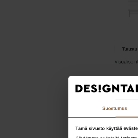
Tutustu
Visualisoin
Kodin e
Suostumus
Tämä sivusto käyttää eväste
Käytämme evästeitä tarjoama