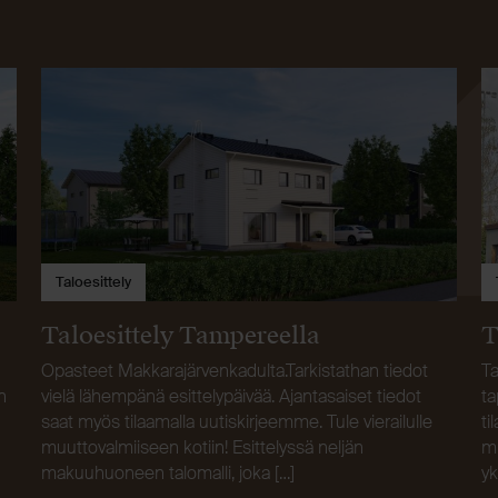
Taloesittely
Taloesittely Tampereella
T
Opasteet Makkarajärvenkadulta.Tarkistathan tiedot
Ta
n
vielä lähempänä esittelypäivää. Ajantasaiset tiedot
ta
saat myös tilaamalla uutiskirjeemme. Tule vierailulle
ti
muuttovalmiiseen kotiin! Esittelyssä neljän
mu
makuuhuoneen talomalli, joka […]
yk