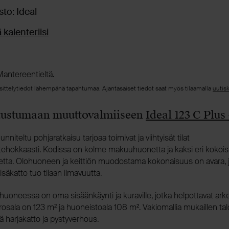
sto: Ideal
 kalenteriisi
antereentieltä.
esittelytiedot lähempänä tapahtumaa. Ajantasaiset tiedot saat myös tilaamalla
uutis
utustumaan muuttovalmiiseen
Ideal 123 C Plus 
nniteltu pohjaratkaisu tarjoaa toimivat ja viihtyisät tilat
ehokkaasti. Kodissa on kolme makuuhuonetta ja kaksi eri kokois
tta. Olohuoneen ja keittiön muodostama kokonaisuus on avara, 
isäkatto tuo tilaan ilmavuutta.
uoneessa on oma sisäänkäynti ja kuraville, jotka helpottavat arke
rosala on 123 m² ja huoneistoala 108 m². Vakiomallia mukaillen ta
kkä harjakatto ja pystyverhous.