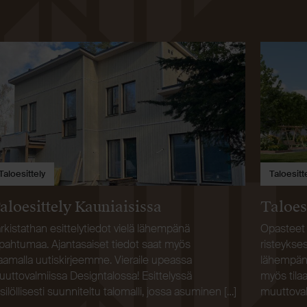
Taloesittely
Taloesitt
aloesittely Kauniaisissa
Taloes
rkistathan esittelytiedot vielä lähempänä
Opasteet 
pahtumaa. Ajantasaiset tiedot saat myös
risteykses
laamalla uutiskirjeemme. Vieraile upeassa
lähempänä
uttovalmiissa Designtalossa! Esittelyssä
myös tila
silöllisesti suunniteltu talomalli, jossa asuminen […]
muuttovalm