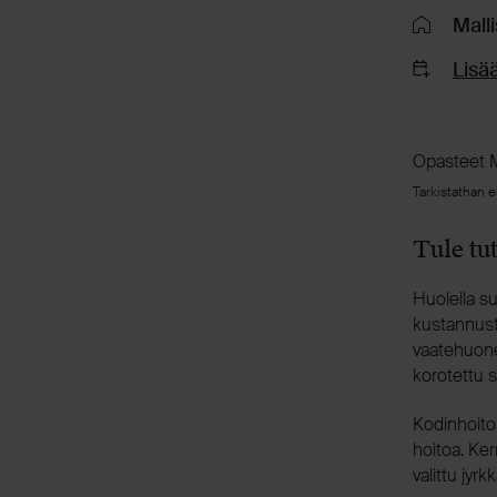
Malli
Lisää
Opasteet M
Tarkistathan 
Tule t
Huolella suu
kustannust
vaatehuone
korotettu s
Kodinhoitoh
hoitoa. Ker
valittu jyr