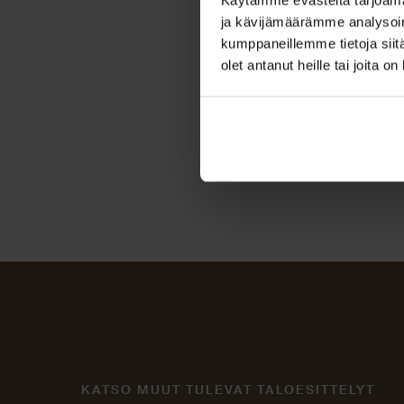
ja kävijämäärämme analysoim
kumppaneillemme tietoja siitä
olet antanut heille tai joita o
KATSO MUUT TULEVAT TALOESITTELYT