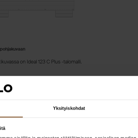
 pohjakuvaan
tikuvassa on Ideal 123 C Plus -talomalli.
sittelee
Yksityiskohdat
Ville Saikkonen
itä
mme sisällön ja mainosten räätälöimiseen, sosiaalisen median