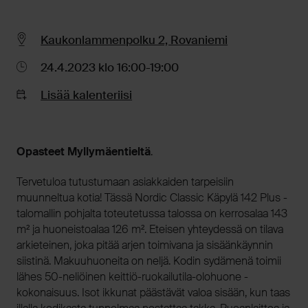
Kaukonlammenpolku 2, Rovaniemi
24.4.2023 klo 16:00-19:00
Lisää kalenteriisi
Opasteet Myllymäentieltä
.
Tervetuloa tutustumaan asiakkaiden tarpeisiin
muunneltua kotia! Tässä Nordic Classic Käpylä 142 Plus -
talomallin pohjalta toteutetussa talossa on kerrosalaa 143
m² ja huoneistoalaa 126 m². Eteisen yhteydessä on tilava
arkieteinen, joka pitää arjen toimivana ja sisäänkäynnin
siistinä. Makuuhuoneita on neljä. Kodin sydämenä toimii
lähes 50-neliöinen keittiö-ruokailutila-olohuone -
kokonaisuus. Isot ikkunat päästävät valoa sisään, kun taas