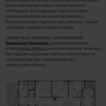
illalla kodikasta tunnelmaa nostattaa takka. Ruoanlaittoa ja
ystävien kanssa seurustelua helpottaa liedellinen
keittiösaareke. Kokonaisuuteen mahtuu isompikin
ruokailuryhmä jättäen silti reilusti tilaa oleskeluun.
Kodinhoitohuoneen kautta käy kulku pesutilaan, saunaan
sekä taloa L-mallisesti kiertävälle terassille.
Samaan aikaan taloesittelyn kanssa järjestetään
Designtalon Talomessut
, jossa esittelyssä kolme
erilaista
Nordic-malliston
muuttovalmista kotia. Tervetuloa
Talomessuille tutustumaan valmistuneisiin kohteisiin ja
keskustelemaan talon rakentamisesta alan
asiantuntijoiden kanssa!