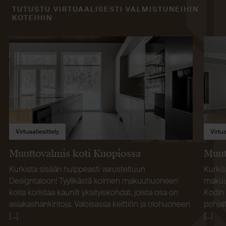
TUTUSTU VIRTUAALISESTI VALMISTUNEIHIN
KOTEIHIN
Virtuaaliesittely
Virtua
Muuttovalmis koti Kuopiossa
Muut
Kurkista sisään hulppeasti varusteltuun
Kurkis
Designtaloon! Tyylikästä kolmen makuuhuoneen
makuuh
kotia koristaa kauniit yksityiskohdat, joista osa on
Kodin 
asiakashankintoja. Valoisassa keittiön ja olohuoneen
pohja
[…]
[…]