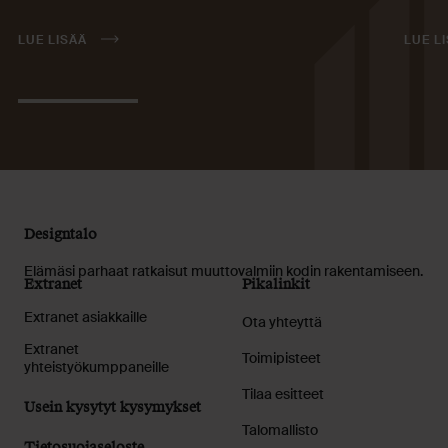
LUE LISÄÄ
LUE L
Designtalo
Elämäsi parhaat ratkaisut muuttovalmiin kodin rakentamiseen.
Extranet
Pikalinkit
Extranet asiakkaille
Ota yhteyttä
Extranet
Toimipisteet
yhteistyökumppaneille
Tilaa esitteet
Usein kysytyt kysymykset
Talomallisto
Tietosuojaseloste