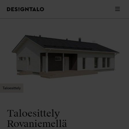
Designtalo
Valik
Siirry
sisältöön
Taloesittely
Taloesittely
Rovaniemellä