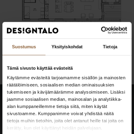
Suostumus
Yksityiskohdat
Tietoja
Pohjakuva on esiteltävästä kohteesta. Julkisivun
mallinnuskuva on visualisointi, ei esiteltävän talon kuva.
Tämä sivusto käyttää evästeitä
Käytämme evästeitä tarjoamamme sisällön ja mainosten
räätälöimiseen, sosiaalisen median ominaisuuksien
tukemiseen ja kävijämäärämme analysoimiseen. Lisäksi
jaamme sosiaalisen median, mainosalan ja analytiikka-
alan kumppaneillemme tietoja siitä, miten käytät
Katso kaikki tulevat
sivustoamme. Kumppanimme voivat yhdistää näitä
tietoja muihin tietoihin, joita olet antanut heille tai joita on
taloesittelyt
kerätty, kun olet käyttänyt heidän palvelujaan.