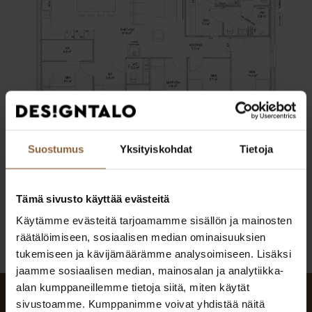
Suostumus
Yksityiskohdat
Tietoja
Tutustu pohjakuvaan
Tämä sivusto käyttää evästeitä
Visualisointikuvana on käytetty
Ideal 136 B -talomallia.
Käytämme evästeitä tarjoamamme sisällön ja mainosten
räätälöimiseen, sosiaalisen median ominaisuuksien
tukemiseen ja kävijämäärämme analysoimiseen. Lisäksi
jaamme sosiaalisen median, mainosalan ja analytiikka-
alan kumppaneillemme tietoja siitä, miten käytät
sivustoamme. Kumppanimme voivat yhdistää näitä