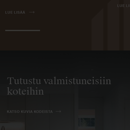
LUE L
LUE LISÄÄ
Tutustu valmistuneisiin
koteihin
KATSO KUVIA KODEISTA