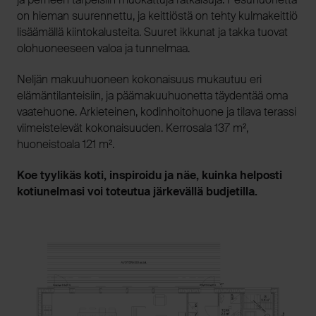
on hieman suurennettu, ja keittiöstä on tehty kulmakeittiö
lisäämällä kiintokalusteita. Suuret ikkunat ja takka tuovat
olohuoneeseen valoa ja tunnelmaa.
Neljän makuuhuoneen kokonaisuus mukautuu eri
elämäntilanteisiin, ja päämakuuhuonetta täydentää oma
vaatehuone. Arkieteinen, kodinhoitohuone ja tilava terassi
viimeistelevät kokonaisuuden. Kerrosala 137 m²,
huoneistoala 121 m².
Koe tyylikäs koti, inspiroidu ja näe, kuinka helposti
kotiunelmasi voi toteutua järkevällä budjetilla.