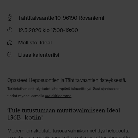
Tähtitaivaantie 10, 96190 Rovaniemi
12.5.2026 klo 17:00-19:00
Mallisto: Ideal
Lisää kalenteriisi
Opasteet Heposuontien ja Tähtitaivaantien risteyksestä.
Tarkistathan esittelytiedot lähempänä taloesittelyä. Saat ajantasaiset
tiedot myös tilaamalla
uutiskirjeemme
.
Tule tutustumaan muuttovalmiiseen
Ideal
136B -kotiin!
Moderni omakotitalo tarjoaa valmiiksi mietittyä helppoutta
ja perheen tarpeisiin muokattuja ratkaisuja. Pesuhuonetta