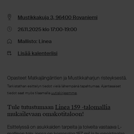
Mustikkakuja 3, 96400 Rovaniemi
26.11.2025 klo 17:00-19:00
Mallisto: Linea
Lisää kalenteriisi
Opasteet Matkajängäntien ja Mustikkaharjun risteyksestä.
Tarkistathan esittelyn tiedot vielä lähempänä tapahtumaa. Ajantasaiset
tiedot saat myös tilaamalla
uutiskirjeemme
.
Tule tutustumaan
Linea 159 -talomallia
mukailevaan omakotitaloon!
Esittelyssä on asukkaiden tarpeita ja toiveita vastaava L-
mallinen talo, jossa on kerrosalaa 157 m² ja huoneistoalaa