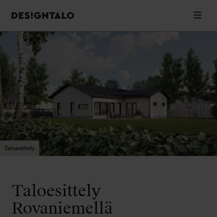
Designtalo
Valik
Siirry
sisältöön
Taloesittely
Taloesittely
Rovaniemellä