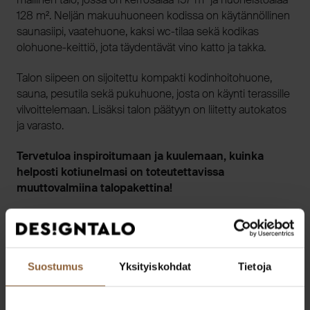
128 m². Neljän makuuhuoneen kodissa on käytännöllinen
saunasiipi, vaatehuone, kaksi wc-tilaa sekä kodikas
olohuone-keittiö, jota täydentävät vino katto ja takka.
Talon siipeen on sijoitettu kompakti kodinhoitohuone,
sauna, pesutila sekä pukuhuone, josta on käynti terassille
vilvoittelemaan. Lisäksi talon päätyyn on liitetty autokatos
ja varasto.
Tervetuloa inspiroitumaan ja kuulemaan, kuinka
helposti kotiunelmasi on toteutettavissa
muuttovalmiina talopakettina!
Suostumus
Yksityiskohdat
Tietoja