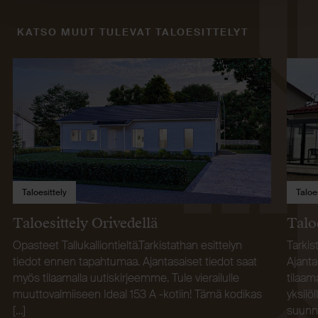
KATSO MUUT TULEVAT TALOESITTELYT
Taloesittely
Taloe
Taloesittely Orivedellä
Talo
Opasteet Tallukalliontieltä.Tarkistathan esittelyn
Tarkis
tiedot ennen tapahtumaa. Ajantasaiset tiedot saat
Ajanta
myös tilaamalla uutiskirjeemme. Tule vierailulle
tilaam
muuttovalmiiseen Ideal 153 A -kotiin! Tämä kodikas
yksilö
[…]
suunn