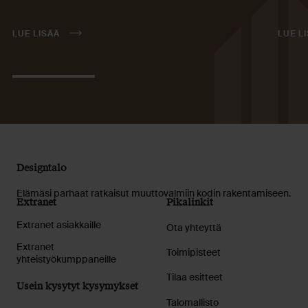
LUE LISÄÄ
LUE L
Designtalo
Elämäsi parhaat ratkaisut muuttovalmiin kodin rakentamiseen.
Extranet
Pikalinkit
Extranet asiakkaille
Ota yhteyttä
Extranet
Toimipisteet
yhteistyökumppaneille
Tilaa esitteet
Usein kysytyt kysymykset
Talomallisto