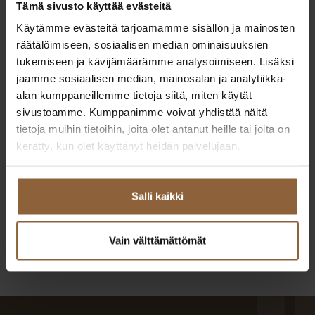
Tämä sivusto käyttää evästeitä
Käytämme evästeitä tarjoamamme sisällön ja mainosten
räätälöimiseen, sosiaalisen median ominaisuuksien
tukemiseen ja kävijämäärämme analysoimiseen. Lisäksi
jaamme sosiaalisen median, mainosalan ja analytiikka-
alan kumppaneillemme tietoja siitä, miten käytät
sivustoamme. Kumppanimme voivat yhdistää näitä
tietoja muihin tietoihin, joita olet antanut heille tai joita on
kerätty, kun olet käyttänyt heidän palvelujaan.
Salli kaikki
Tutustu kodin pohjakuvaan
Linea 159 -talomallin visualisointikuva on suuntaa antava
Vain välttämättömät
eikä täysin vastaa esiteltävää taloa.