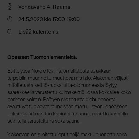
Vendavahe 4, Rauma
24.5.2023 klo 17:00-19:00
Lisää kalenteriisi
Opasteet Tuomoniementieltä.
Esittelyssä
Nordic Idyll
-talomallistosta asiakkaan
tarpeisiin muunneltu muuttovalmis talo. Alakerran väljästi
mitoitetusta keittiö-ruokailutila-olohuoneesta löytyy
saarekkeella varustettu kulmakeittiö, jossa kokkailee koko
perheen voimin. Päätyyn sijoitetusta olohuoneesta
avautuvat tuplaovet rauhaisaan makuu-/työhuoneeseen.
Luksusta arkeen tuo kodinhoitohuone, pesutila kahdella
suihkulla varusteltuna sekä sauna.
Yläkertaan on sijoitettu loput neljä makuuhuonetta sekä