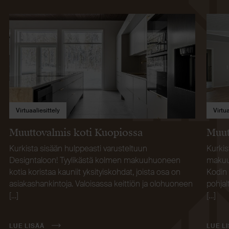
Virtuaaliesittely
Virtua
Muuttovalmis koti Kuopiossa
Muut
Kurkista sisään hulppeasti varusteltuun
Kurkis
Designtaloon! Tyylikästä kolmen makuuhuoneen
makuuh
kotia koristaa kauniit yksityiskohdat, joista osa on
Kodin 
asiakashankintoja. Valoisassa keittiön ja olohuoneen
pohja
[…]
[…]
LUE LISÄÄ
LUE L