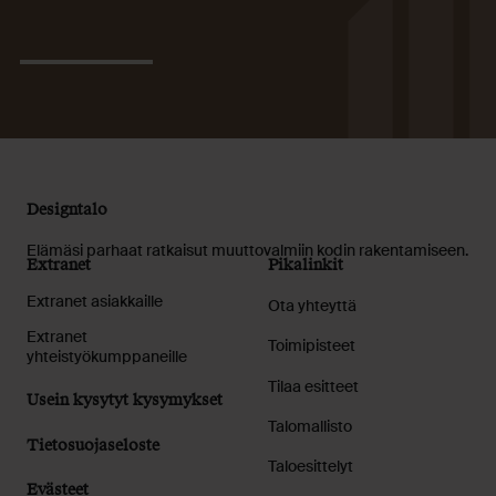
Designtalo
Elämäsi parhaat ratkaisut muuttovalmiin kodin rakentamiseen.
Extranet
Pikalinkit
Extranet asiakkaille
Ota yhteyttä
Extranet
Toimipisteet
yhteistyökumppaneille
Tilaa esitteet
Usein kysytyt kysymykset
Talomallisto
Tietosuojaseloste
Taloesittelyt
Evästeet