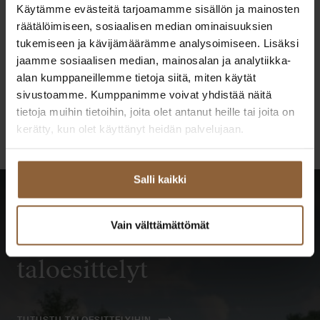
Käytämme evästeitä tarjoamamme sisällön ja mainosten
räätälöimiseen, sosiaalisen median ominaisuuksien
tukemiseen ja kävijämäärämme analysoimiseen. Lisäksi
Janne Junnila
jaamme sosiaalisen median, mainosalan ja analytiikka-
alan kumppaneillemme tietoja siitä, miten käytät
Varsinais-Suomi, Satakunta
sivustoamme. Kumppanimme voivat yhdistää näitä
040 686 5530
tietoja muihin tietoihin, joita olet antanut heille tai joita on
if.olatngised@alinnuj.ennaj
kerätty, kun olet käyttänyt heidän palvelujaan.
Salli kaikki
Vain välttämättömät
Katso kaikki tulevat
taloesittelyt