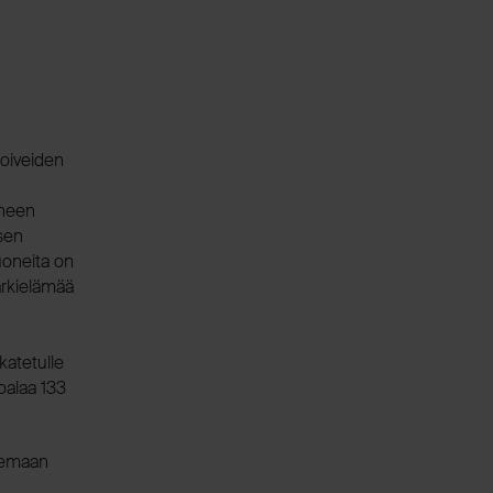
toiveiden
rheen
isen
uoneita on
arkielämää
katetulle
oalaa 133
elemaan