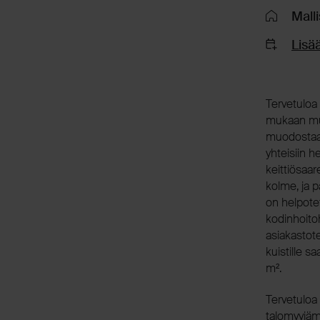
Mall
Lisää
Tervetuloa
mukaan muu
muodostaa o
yhteisiin h
keittiösaa
kolme, ja 
on helpote
kodinhoito
asiakastote
kuistille s
m².
Tervetuloa
talomyyjäm