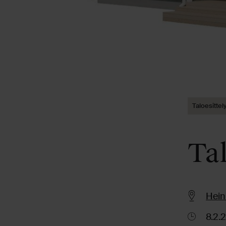
Taloesittel
Tal
Hein
8.2.