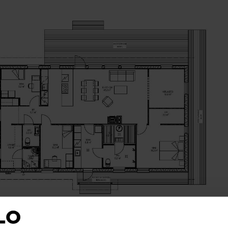
n esiteltävästä kohteesta. Julkisivun mallinnuskuva on visualisoint