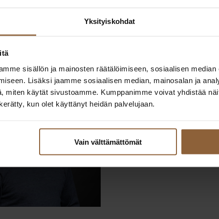
 talon kuva.
Yksityiskohdat
sittelee
itä
mme sisällön ja mainosten räätälöimiseen, sosiaalisen median
iseen. Lisäksi jaamme sosiaalisen median, mainosalan ja analy
, miten käytät sivustoamme. Kumppanimme voivat yhdistää näitä t
n kerätty, kun olet käyttänyt heidän palvelujaan.
Juhani Laurila
Itä-Uusimaa
Vain välttämättömät
050 910 9311
if.olatngised@alirual.inahuj