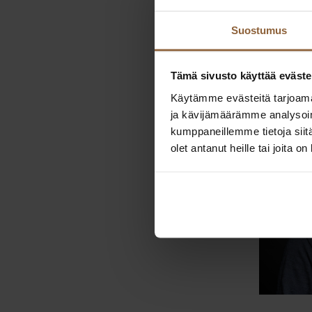
esiteltävän
Suostumus
Kodin e
Tämä sivusto käyttää eväste
Käytämme evästeitä tarjoama
ja kävijämäärämme analysoim
kumppaneillemme tietoja siitä
olet antanut heille tai joita o