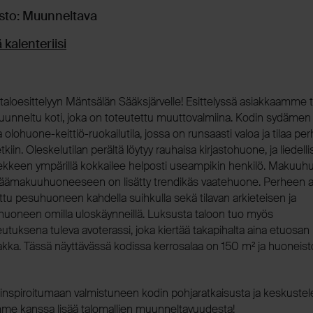
isto: Muunneltava
 kalenteriisi
 taloesittelyyn Mäntsälän Sääksjärvelle! Esittelyssä asiakkaamme 
nneltu koti, joka on toteutettu muuttovalmiina. Kodin sydämen
lohuone-keittiö-ruokailutila, jossa on runsaasti valoa ja tilaa pe
etkiin. Oleskelutilan perältä löytyy rauhaisa kirjastohuone, ja liedell
rekkeen ympärillä kokkailee helposti useampikin henkilö. Makuuh
päämakuuhuoneeseen on lisätty trendikäs vaatehuone. Perheen 
ttu pesuhuoneen kahdella suihkulla sekä tilavan arkieteisen ja
huoneen omilla uloskäynneillä. Luksusta taloon tuo myös
utuksena tuleva avoterassi, joka kiertää takapihalta aina etuosan 
aakka. Tässä näyttävässä kodissa kerrosalaa on 150 m² ja huoneist
 inspiroitumaan valmistuneen kodin pohjaratkaisusta ja keskust
me kanssa lisää talomallien muunneltavuudesta!