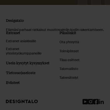
Designtalo
Elämäsi parhaat ratkaisut muuttovalmiin kodin rakentamiseen.
Extranet
Pikalinkit
Extranet asiakkaille
Ota yhteyttä
Extranet
Toimipisteet
yhteistyökumppaneille
Tilaa esitteet
Usein kysytyt kysymykset
Talomallisto
Tietosuojaseloste
Taloesittelyt
Evästeet
Youtube
Instagram
Facebook
Linked