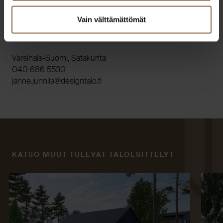
Vain välttämättömät
Janne Junnila
Varsinais-Suomi, Satakunta
040 686 5530
if.olatngised@alinnuj.ennaj
KATSO MUUT TULEVAT TALOESITTELYT