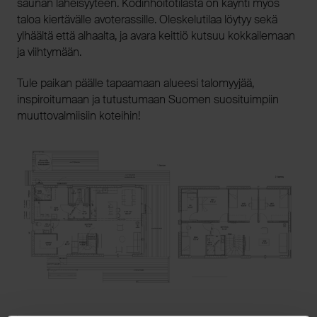
saunan läheisyyteen. Kodinhoitotilasta on käynti myös
taloa kiertävälle avoterassille. Oleskelutilaa löytyy sekä
ylhäältä että alhaalta, ja avara keittiö kutsuu kokkailemaan
ja viihtymään.
Tule paikan päälle tapaamaan alueesi talomyyjää,
inspiroitumaan ja tutustumaan Suomen suosituimpiin
muuttovalmiisiin koteihin!