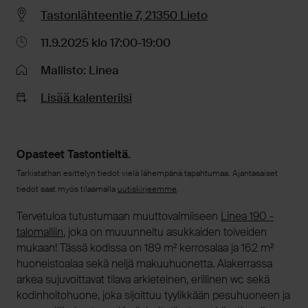
Tastonlähteentie 7, 21350 Lieto
11.9.2025 klo 17:00-19:00
Mallisto: Linea
Lisää kalenteriisi
Opasteet Tastontieltä.
Tarkistathan esittelyn tiedot vielä lähempänä tapahtumaa. Ajantasaiset
tiedot saat myös tilaamalla
uutiskirjeemme
.
Tervetuloa tutustumaan muuttovalmiiseen
Linea 190 -
talomalliin
, joka on muuunneltu asukkaiden toiveiden
mukaan! Tässä kodissa on 189 m² kerrosalaa ja 162 m²
huoneistoalaa sekä neljä makuuhuonetta. Alakerrassa
arkea sujuvoittavat tilava arkieteinen, erillinen wc sekä
kodinhoitohuone, joka sijoittuu tyylikkään pesuhuoneen ja