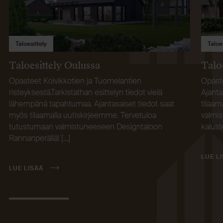
Taloesittely
Taloe
Taloesittely Oulussa
Talo
Opasteet Koivikkotien ja Tuomelantien
Opaste
risteyksestä.Tarkistathan esittelyn tiedot vielä
Ajanta
lähempänä tapahtumaa. Ajantasaiset tiedot saat
tilaam
myös tilaamalla uutiskirjeemme. Tervetuloa
valmis
tutustumaan valmistuneeseen Designtaloon
kalust
Rannanperällä! […]
LUE L
LUE LISÄÄ