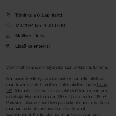
Toininkuja 8, Lapinlahti
17.11.2024 klo 14:00-17:00
Mallisto: Linea
Lisää kalenteriisi
Varmistathan aina esittelyajankohdan verkkosivuiltamme.
Seuraavaksi esittelyssä asiakkaalle muunneltu näyttävä
muuttovalmis koti. L-mallinen koti mukailee uuden
Linea
159
-talomallin julkisivun linjoja sekä sisätilojen moderneja
ratkaisuja. Huoneistoalaa on 120 m² ja kerrosalaa 138 m².
Pariovien takaa aukeaa tilava päämakuuhuone, ja kahteen
muuhun makuuhuoneeseen on lisätty omat
vaatehuoneet. Keittiö-olohuone-ruokatilassa on vino