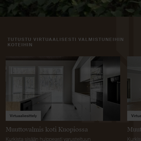
TUTUSTU VIRTUAALISESTI VALMISTUNEIHIN
KOTEIHIN
Virtuaaliesittely
Virtua
Muuttovalmis koti Kuopiossa
Muut
Kurkista sisään hulppeasti varusteltuun
Kurkis