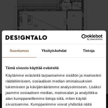
Suostumus
Yksityiskohdat
Tietoja
Tämä sivusto käyttää evästeitä
Pohjakuva on esiteltävästä kohteesta. Julkisivun
Käytämme evästeitä tarjoamamme sisällön ja mainosten
mallinnuskuva on visualisointi, ei esiteltävän talon kuva.
räätälöimiseen, sosiaalisen median ominaisuuksien
tukemiseen ja kävijämäärämme analysoimiseen. Lisäksi
jaamme sosiaalisen median, mainosalan ja analytiikka-
alan kumppaneillemme tietoja siitä, miten käytät
sivustoamme. Kumppanimme voivat yhdistää näitä