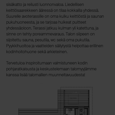
sisäkatto ja reilusti luonnonvaloa. Liedellisen
keittiösaarekkeen ääressä on tilaa kokkailla yhdessä.
Suurelle avoterassille on oma kulku keittiöstä ja saunan
pukuhuoneesta, ja se tarjoaa huikeat puitteet
yhdessäoloon. Terassi jatkuu kulman yli katettuna, ja
sinne on tehty poreammevaraus. Talon siipeen on
sijoitettu sauna, pesutila, wc sekä oma pukutila.
Pyykkihuoltoa ja vaatteiden säilytystä helpottaa erillinen
kodinhoitohuone sekä arkieteinen.
Tervetuloa inspiroitumaan valmistuneen kodin
pohjaratkaisusta ja keskustelemaan talomyyjämme
kanssa lisää talomallien muunneltavuudesta!