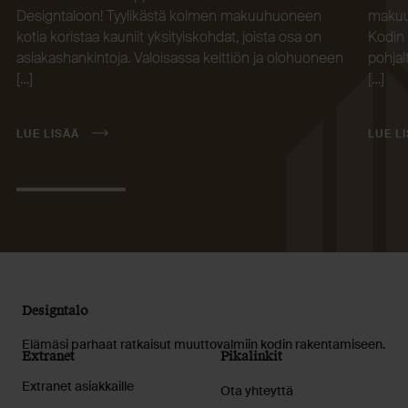
Designtaloon! Tyylikästä kolmen makuuhuoneen
makuuh
kotia koristaa kauniit yksityiskohdat, joista osa on
Kodin 
asiakashankintoja. Valoisassa keittiön ja olohuoneen
pohja
[…]
[…]
LUE LISÄÄ
LUE L
Designtalo
Elämäsi parhaat ratkaisut muuttovalmiin kodin rakentamiseen.
Extranet
Pikalinkit
Extranet asiakkaille
Ota yhteyttä