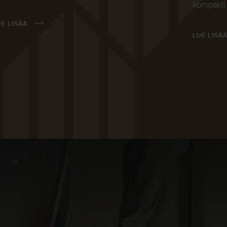
kompakti 
UE LISÄÄ
LUE LISÄ