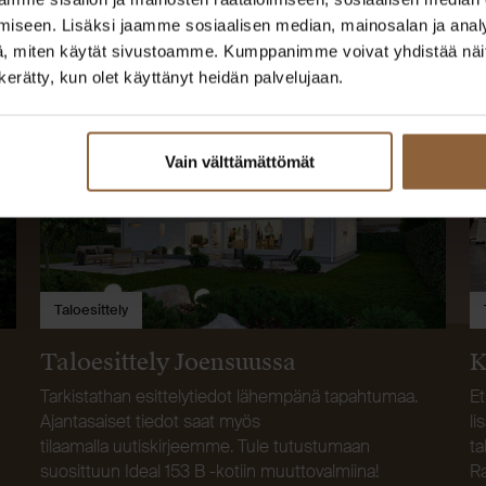
iseen. Lisäksi jaamme sosiaalisen median, mainosalan ja analy
, miten käytät sivustoamme. Kumppanimme voivat yhdistää näitä t
n kerätty, kun olet käyttänyt heidän palvelujaan.
Vain välttämättömät
Taloesittely
Taloesittely Joensuussa
K
Tarkistathan esittelytiedot lähempänä tapahtumaa.
Et
Ajantasaiset tiedot saat myös
li
tilaamalla uutiskirjeemme. Tule tutustumaan
ta
suosittuun Ideal 153 B -kotiin muuttovalmiina!
Ra