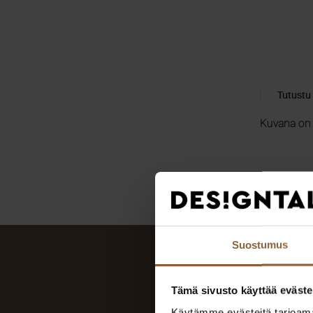
Tutustu
Kuvana on k
Suostumus
Tämä sivusto käyttää eväste
Käytämme evästeitä tarjoama