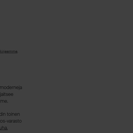
skirjeemme
.
a moderneja
jaitsee
lme.
in toinen
tos-varasto
uha.