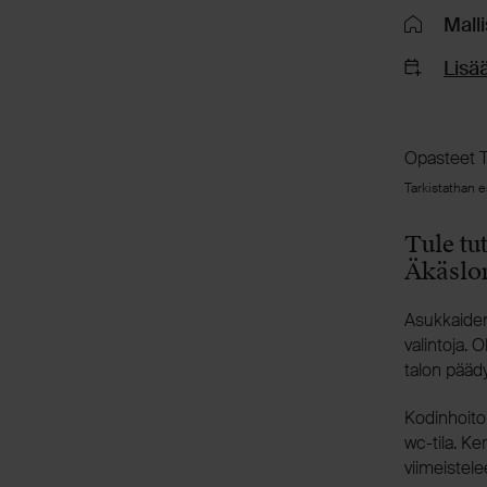
Mall
Lisää
Opasteet Ti
Tarkistathan e
Tule t
Äkäslo
Asukkaiden
valintoja. 
talon pääd
Kodinhoito
wc-tila. Ke
viimeistel