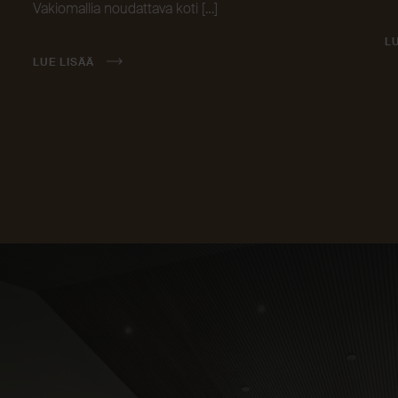
Vakiomallia noudattava koti […]
L
LUE LISÄÄ