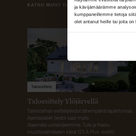
KATSO MUUT TULEVAT TALOESITTELYT
ja kävijämäärämme analysoim
kumppaneillemme tietoja siitä
olet antanut heille tai joita o
Taloesittely
Taloesittely Ylöjärvellä
Tarkistathan esittelytiedot lähempänä tapahtumaa.
Ajantasaiset tiedot saat myös
tilaamalla uutiskirjeemme. Tule ja ihastu
muuttovalmiiseen Ideal 123 A Plus -kotiin!