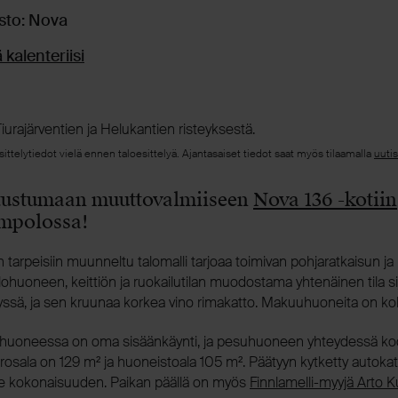
isto: Nova
 kalenteriisi
urajärventien ja Helukantien risteyksestä.
sittelytiedot vielä ennen taloesittelyä. Ajantasaiset tiedot saat myös tilaamalla
uuti
utustumaan muuttovalmiiseen
Nova 136 -kotiin
mpolossa!
 tarpeisiin muunneltu talomalli tarjoaa toimivan pohjaratkaisun j
Olohuoneen, keittiön ja ruokailutilan muodostama yhtenäinen tila si
yssä, ja sen kruunaa korkea vino rimakatto. Makuuhuoneita on ko
huoneessa on oma sisäänkäynti, ja pesuhuoneen yhteydessä kod
rrosala on 129 m² ja huoneistoala 105 m². Päätyyn kytketty autoka
ee kokonaisuuden. Paikan päällä on myös
Finnlamelli-myyjä Arto K