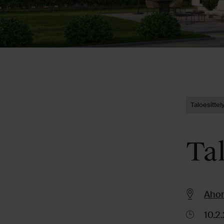
Taloesittel
Tal
Ahon
10.2