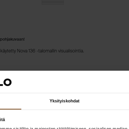
 pohjakuvaan!
äytetty Nova 136 -talomallin visualisointia.
Yksityiskohdat
itä
mme sisällön ja mainosten räätälöimiseen, sosiaalisen median