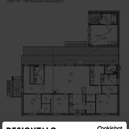
158 m². Tervetuloa esittelyyn!
Pohjakuva on esiteltävästä kohteesta. Julkisivun