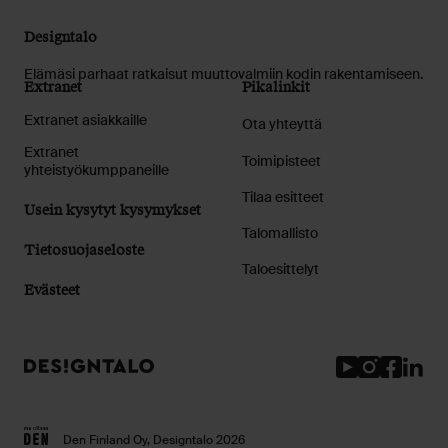
Designtalo
Elämäsi parhaat ratkaisut muuttovalmiin kodin rakentamiseen.
Extranet
Pikalinkit
Extranet asiakkaille
Ota yhteyttä
Extranet
Toimipisteet
yhteistyökumppaneille
Tilaa esitteet
Usein kysytyt kysymykset
Talomallisto
Tietosuojaseloste
Taloesittelyt
Evästeet
Youtube
Instagram
Facebook
Linked
Den Finland Oy, Designtalo 2026