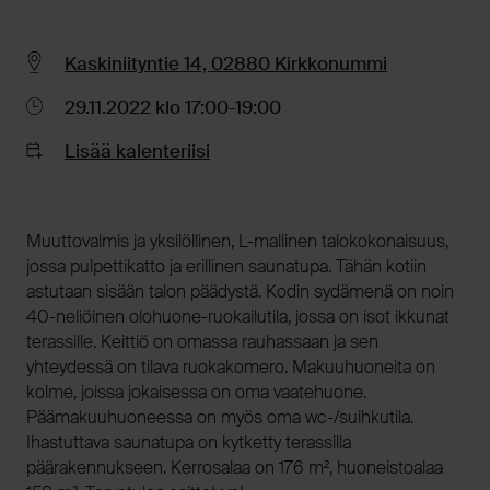
Kaskiniityntie 14, 02880 Kirkkonummi
29.11.2022 klo 17:00-19:00
Lisää kalenteriisi
Muuttovalmis ja yksilöllinen, L-mallinen talokokonaisuus,
jossa pulpettikatto ja erillinen saunatupa. Tähän kotiin
astutaan sisään talon päädystä. Kodin sydämenä on noin
40-neliöinen olohuone-ruokailutila, jossa on isot ikkunat
terassille. Keittiö on omassa rauhassaan ja sen
yhteydessä on tilava ruokakomero. Makuuhuoneita on
kolme, joissa jokaisessa on oma vaatehuone.
Päämakuuhuoneessa on myös oma wc-/suihkutila.
Ihastuttava saunatupa on kytketty terassilla
päärakennukseen. Kerrosalaa on 176 m², huoneistoalaa