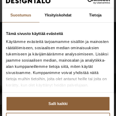
mallinnuskuva on visualisointi, ei esiteltävän talon kuva.
Suostumus
Yksityiskohdat
Tietoja
Tämä sivusto käyttää evästeitä
Käytämme evästeitä tarjoamamme sisällön ja mainosten
Katso kaikki tulevat
räätälöimiseen, sosiaalisen median ominaisuuksien
tukemiseen ja kävijämäärämme analysoimiseen. Lisäksi
taloesittelyt
jaamme sosiaalisen median, mainosalan ja analytiikka-
alan kumppaneillemme tietoja siitä, miten käytät
sivustoamme. Kumppanimme voivat yhdistää näitä
TUTUSTU TALOESITTELYIHIN
tietoja muihin tietoihin, joita olet antanut heille tai joita on
kerätty, kun olet käyttänyt heidän palvelujaan.
Salli kaikki