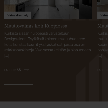
Virtuaaliesittely
Virtua
Muuttovalmis koti Kuopiossa
Muut
Kurkista sisään hulppeasti varusteltuun
Kurkis
Designtaloon! Tyylikästä kolmen makuuhuoneen
makuuh
kotia koristaa kauniit yksityiskohdat, joista osa on
Kodin 
asiakashankintoja. Valoisassa keittiön ja olohuoneen
pohja
[…]
[…]
LUE LISÄÄ
LUE L