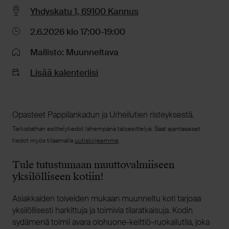
Yhdyskatu 1, 69100 Kannus
2.6.2026 klo 17:00-19:00
Mallisto: Muunneltava
Lisää kalenteriisi
Opasteet Pappilankadun ja Urheilutien risteyksestä.
Tarkistathan esittelytiedot lähempänä taloesittelyä. Saat ajantasaiset
tiedot myös tilaamalla
uutiskirjeemme
.
Tule tutustumaan muuttovalmiiseen
yksilölliseen kotiin!
Asiakkaiden toiveiden mukaan muunneltu koti tarjoaa
yksilöllisesti harkittuja ja toimivia tilaratkaisuja. Kodin
sydämenä toimii avara olohuone-keittiö–ruokailutila, joka