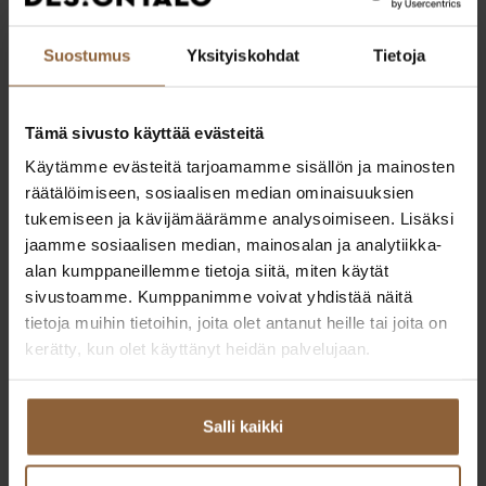
Suostumus
Yksityiskohdat
Tietoja
Tämä sivusto käyttää evästeitä
Käytämme evästeitä tarjoamamme sisällön ja mainosten
räätälöimiseen, sosiaalisen median ominaisuuksien
tukemiseen ja kävijämäärämme analysoimiseen. Lisäksi
jaamme sosiaalisen median, mainosalan ja analytiikka-
alan kumppaneillemme tietoja siitä, miten käytät
sivustoamme. Kumppanimme voivat yhdistää näitä
tietoja muihin tietoihin, joita olet antanut heille tai joita on
kerätty, kun olet käyttänyt heidän palvelujaan.
Jere Sorila
Pohjanmaa, Etelä- ja Keski-Pohjanmaa
Salli kaikki
040 777 3131
if.olatngised@aliros.erej