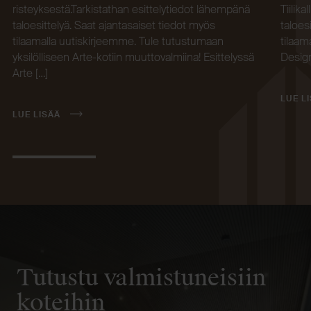
risteyksestä.Tarkistathan esittelytiedot lähempänä
Tiilik
taloesittelyä. Saat ajantasaiset tiedot myös
taloes
tilaamalla uutiskirjeemme. Tule tutustumaan
tilaam
yksilölliseen Arte-kotiin muuttovalmiina! Esittelyssä
Design
Arte […]
LUE L
LUE LISÄÄ
Tutustu valmistuneisiin
koteihin