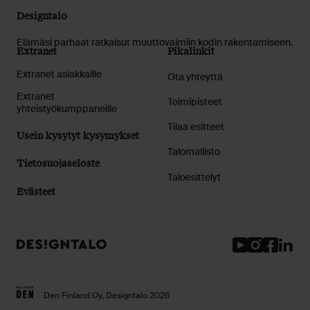
Designtalo
Elämäsi parhaat ratkaisut muuttovalmiin kodin rakentamiseen.
Extranet
Pikalinkit
Extranet asiakkaille
Ota yhteyttä
Extranet
Toimipisteet
yhteistyökumppaneille
Tilaa esitteet
Usein kysytyt kysymykset
Talomallisto
Tietosuojaseloste
Taloesittelyt
Evästeet
Youtube
Instagram
Facebook
Linked
Den Finland Oy, Designtalo 2026