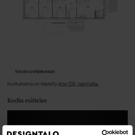
Tutustu pohjakuvaan
Kuvituksena on käytetty
Arte 128 -talomallia.
Kodin esittelee