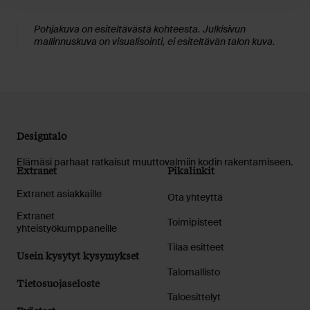
Pohjakuva on esiteltävästä kohteesta. Julkisivun
mallinnuskuva on visualisointi, ei esiteltävän talon kuva.
Designtalo
Elämäsi parhaat ratkaisut muuttovalmiin kodin rakentamiseen.
Extranet
Pikalinkit
Extranet asiakkaille
Ota yhteyttä
Extranet
Toimipisteet
yhteistyökumppaneille
Tilaa esitteet
Usein kysytyt kysymykset
Talomallisto
Tietosuojaseloste
Taloesittelyt