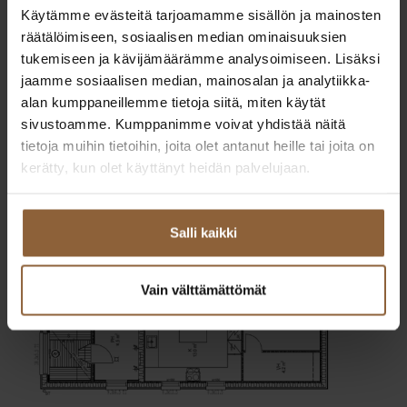
120 m². Olet lämpimästi tervetullut tutustumaan tähän
Käytämme evästeitä tarjoamamme sisällön ja mainosten
näyttävään kotiin!
räätälöimiseen, sosiaalisen median ominaisuuksien
tukemiseen ja kävijämäärämme analysoimiseen. Lisäksi
jaamme sosiaalisen median, mainosalan ja analytiikka-
alan kumppaneillemme tietoja siitä, miten käytät
sivustoamme. Kumppanimme voivat yhdistää näitä
tietoja muihin tietoihin, joita olet antanut heille tai joita on
kerätty, kun olet käyttänyt heidän palvelujaan.
Salli kaikki
Vain välttämättömät