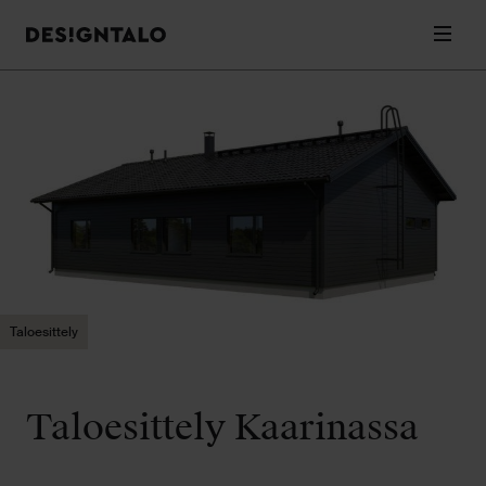
Designtalo
Valik
Siirry
sisältöön
Taloesittely
Taloesittely Kaarinassa