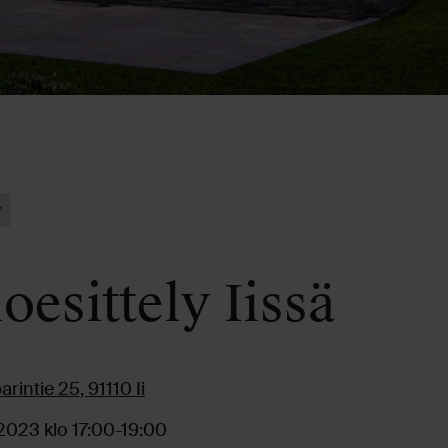
y
oesittely Iissä
rintie 25, 91110 Ii
.2023 klo 17:00-19:00