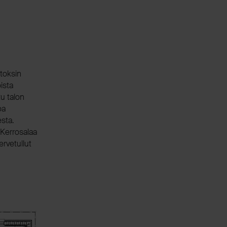
toksin
ista
u talon
oa
sta.
 Kerrosalaa
ervetullut