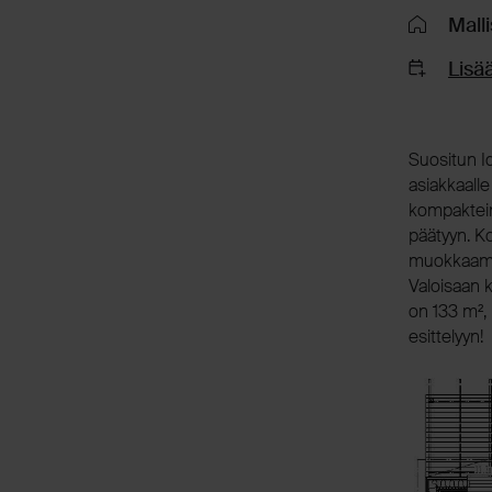
Malli
Lisää
Suositun I
asiakkaalle
kompaktein
päätyyn. K
muokkaamall
Valoisaan 
on 133 m², 
esittelyyn!