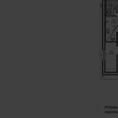
Pohjakuv
esiteltä