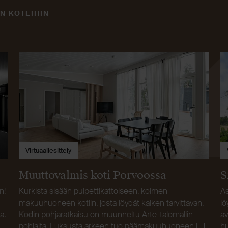
N KOTEIHIN
Virtuaaliesittely
Muuttovalmis koti Porvoossa
S
n!
Kurkista sisään pulpettikattoiseen, kolmen
As
makuuhuoneen kotiin, josta löydät kaiken tarvittavan.
lö
a.
Kodin pohjaratkaisu on muunneltu Arte-talomallin
av
pohjalta. Luksusta arkeen tuo päämakuuhuoneen […]
hu