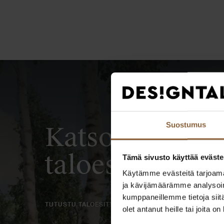
Suostumus
Katso kaikki t
taloesittelyt
Tämä sivusto käyttää eväste
Käytämme evästeitä tarjoama
ja kävijämäärämme analysoim
kumppaneillemme tietoja siitä
TUTUSTU TALOESITTELYIHIN
olet antanut heille tai joita o