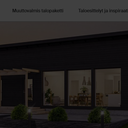
Muuttovalmis talopaketti
Taloesittelyt ja inspiraat