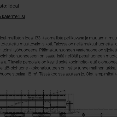
sto: Ideal
 kalenteriisi
deal-malliston
Ideal 133
-talomallista peilikuvana ja muutamin muu
 toteutettu muuttovalmis koti. Talossa on neljä makuuhuonetta, jo
 toimii työhuoneena. Päämakuuhuoneen vaatehuone on sijoitett
odinhoitohuoneeseen on saatu lisää neliöitä pesuhuoneen muot
a. Tilavalle pergolalle on käynti sekä kodinhoito- että olohuonee
keittiö-olohuone -kokonaisuuteen on lisätty tunnelmallinen takka.
huoneistoalaa 118 m². Tässä kodissa asutaan jo. Olet lämpimästi t