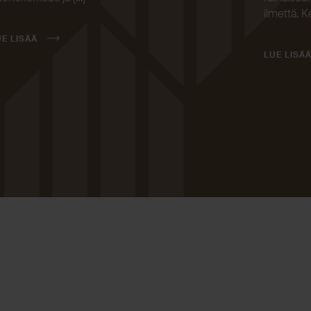
ilmettä. K
UE LISÄÄ
LUE LISÄ