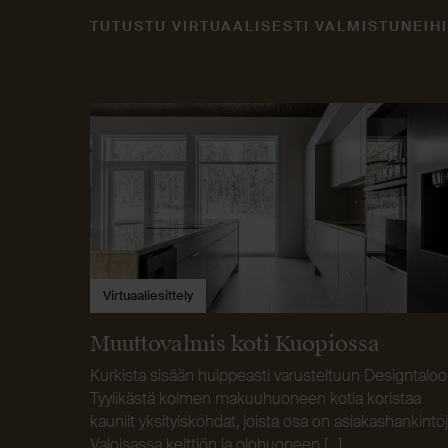
TUTUSTU VIRTUAALISESTI VALMISTUNEIHI
Virtuaaliesittely
Muuttovalmis koti Kuopiossa
Kurkista sisään hulppeasti varusteltuun Designtaloo
Tyylikästä kolmen makuuhuoneen kotia koristaa
kauniit yksityiskohdat, joista osa on asiakashankintoj
Valoisassa keittiön ja olohuoneen […]