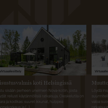
Virtuaaliesittely
Virtuaalie
isustusvalmis koti Helsingissä
Muutto
tu sisään perheen unelmien Nova-kotiin, josta
Löydä ins
ydät reilusti käytännöllisiä ratkaisuja. Oleskelutila on
suunnitell
ara ja kodikas: suuret ikkunat, hulppea
valoa suos
onekorkeus ja […]
ratkaisuun