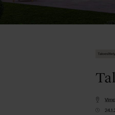
Taloesittel
Tal
Vimpa
24.1