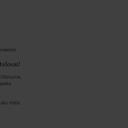
kirjeemme
.
ntaloon!
. Olohuone,
aareke
kulku myös