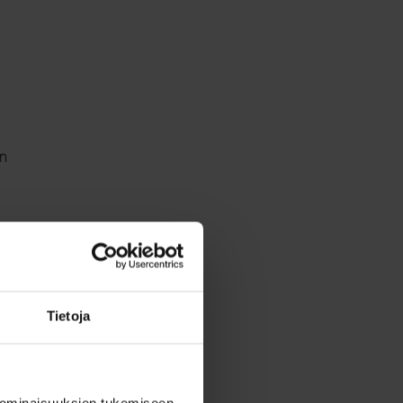
än
Tietoja
 ominaisuuksien tukemiseen