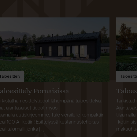
Taloesittely
Taloesitt
aloesittely Pornaisissa
Taloes
rkistathan esittelytiedot lähempänä taloesittelyä.
Tarkistat
at ajantasaiset tiedot myös
Ajantasai
laamalla uutiskirjeemme. Tule vierailulle kompaktiin
tilaamall
eal 100 A -kotiin! Esittelyssä kustannustehokas
-kotiin s
eal-talomalli, jonka […]
makuuhuon