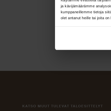
ja kävijämäärämme analysoim
kumppaneillemme tietoja siitä
olet antanut heille tai joita o
KATSO MUUT TULEVAT TALOESITTELYT