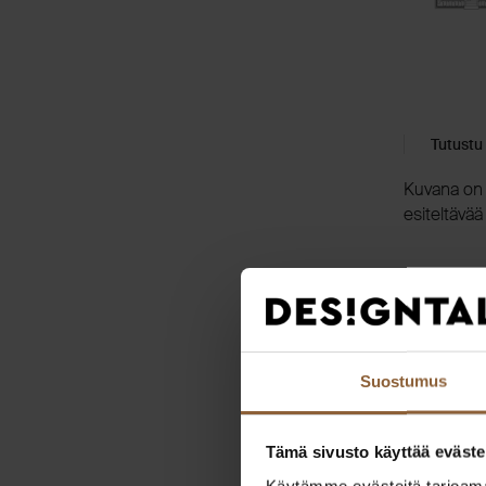
Tutustu
Kuvana on k
esiteltävää 
Kodin e
Suostumus
Tämä sivusto käyttää eväste
Käytämme evästeitä tarjoama