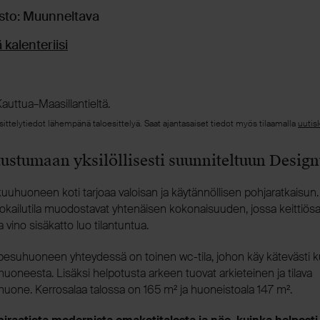
isto: Muunneltava
 kalenteriisi
auttua–Maasillantieltä.
sittelytiedot lähempänä taloesittelyä. Saat ajantasaiset tiedot myös tilaamalla
uutis
tustumaan yksilöllisesti suunniteltuun Desig
uuhuoneen koti tarjoaa valoisan ja käytännöllisen pohjaratkaisun
ruokailutila muodostavat yhtenäisen kokonaisuuden, jossa keittiös
ja vino sisäkatto luo tilantuntua.
pesuhuoneen yhteydessä on toinen wc-tila, johon käy kätevästi 
oneesta. Lisäksi helpotusta arkeen tuovat arkieteinen ja tilava
huone. Kerrosalaa talossa on 165 m² ja huoneistoala 147 m².