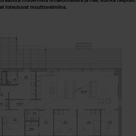
iraatiota modernista omakotitalosta ja näe, kuinka helposti
at toteutuvat muuttovalmiina.