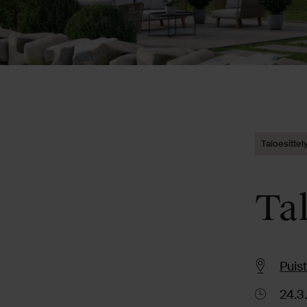
Taloesittel
Tal
Puis
24.3