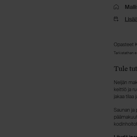
Mall
Lisää
Opasteet K
Tarkistathan e
Tule tu
Neljän mak
keittiö ja 
jakaa tilaa 
Saunan ja 
päämakuuhu
kodinhoito