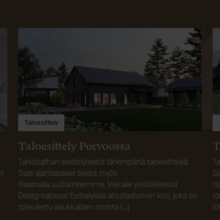
Taloesittely
Taloesittely Porvoossa
T
Tarkistathan esittelytiedot lähempänä taloesittelyä.
Ta
n
Saat ajantasaiset tiedot myös
Sa
tilaamalla uutiskirjeemme. Vieraile yksilöllisessä
ti
Designtalossa! Esittelyssä ainutlaatuinen koti, joka on
Id
toteutettu asukkaiden omista […]
Id