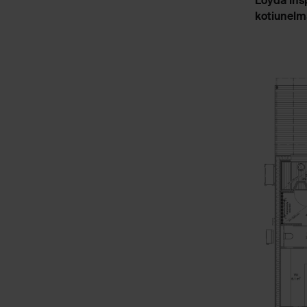
Löydä insp
kotiunelm