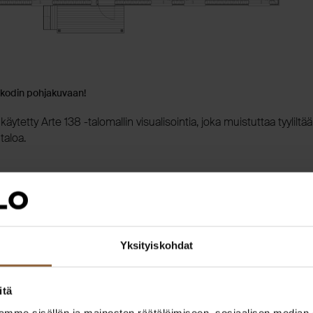
 kodin pohjakuvaan!
äytetty Arte 138 -talomallin visualisointia, joka muistuttaa tyyliltä
taloa.
sittelee
Yksityiskohdat
Janne Junnila
itä
mme sisällön ja mainosten räätälöimiseen, sosiaalisen median