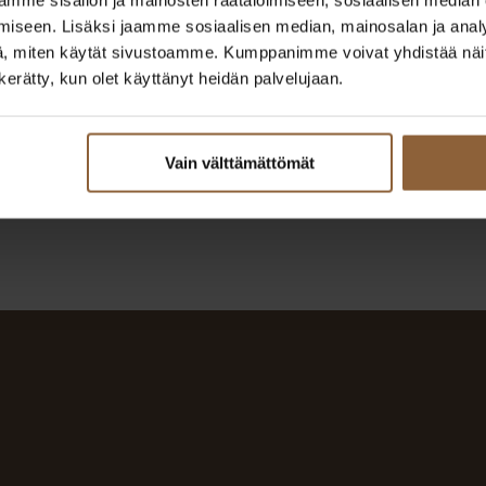
Varsinais-Suomi, Satakunta
iseen. Lisäksi jaamme sosiaalisen median, mainosalan ja analy
040 686 5530
, miten käytät sivustoamme. Kumppanimme voivat yhdistää näitä t
if.olatngised@alinnuj.ennaj
n kerätty, kun olet käyttänyt heidän palvelujaan.
Vain välttämättömät