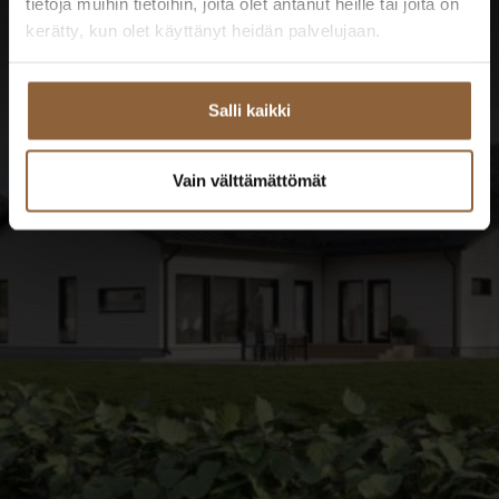
tietoja muihin tietoihin, joita olet antanut heille tai joita on
Katso kaikki tulevat
kerätty, kun olet käyttänyt heidän palvelujaan.
taloesittelyt
Salli kaikki
TUTUSTU TALOESITTELYIHIN
Vain välttämättömät