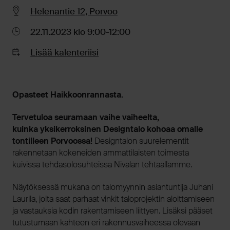
Helenantie 12, Porvoo
22.11.2023 klo 9:00-12:00
Lisää kalenteriisi
Opasteet Haikkoonrannasta.
Tervetuloa seuramaan vaihe vaiheelta,
kuinka yksikerroksinen Designtalo kohoaa omalle
tontilleen Porvoossa!
Designtalon suurelementit
rakennetaan kokeneiden ammattilaisten toimesta
kuivissa tehdasolosuhteissa Nivalan tehtaallamme.
Näytöksessä mukana on talomyynnin asiantuntija Juhani
Laurila, jolta saat parhaat vinkit taloprojektin aloittamiseen
ja vastauksia kodin rakentamiseen liittyen. Lisäksi pääset
tutustumaan kahteen eri rakennusvaiheessa olevaan