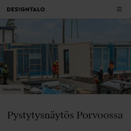
Designtalo
Valik
Siirry
sisältöön
Taloesittely
Pystytysnäytös Porvoossa