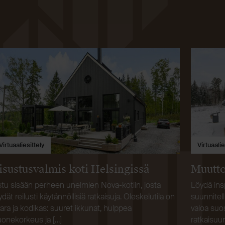
Virtuaaliesittely
Virtuaalie
isustusvalmis koti Helsingissä
Muutto
tu sisään perheen unelmien Nova-kotiin, josta
Löydä ins
ydät reilusti käytännöllisiä ratkaisuja. Oleskelutila on
suunnitell
ara ja kodikas: suuret ikkunat, hulppea
valoa suos
onekorkeus ja […]
ratkaisuun