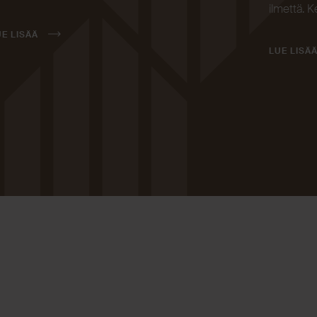
ilmettä. K
UE LISÄÄ
LUE LISÄ