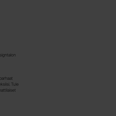
signtalon
parhaat
ksiisi. Tule
ttilaiset