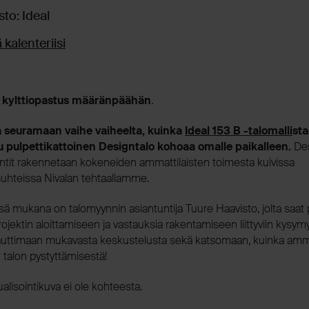
sto: Ideal
 kalenteriisi
tä kylttiopastus määränpäähän
.
a seuramaan vaihe vaiheelta, kuinka
Ideal 153 B -talomalli
sta
 pulpettikattoinen Designtalo kohoaa omalle paikalleen.
De
tit rakennetaan kokeneiden ammattilaisten toimesta kuivissa
uhteissa Nivalan tehtaallamme.
ä mukana on talomyynnin asiantuntija Tuure Haavisto, jolta saat 
projektin aloittamiseen ja vastauksia rakentamiseen liittyviin kysymy
ttimaan mukavasta keskustelusta sekä katsomaan, kuinka amma
 talon pystyttämisestä!
lisointikuva ei ole kohteesta.