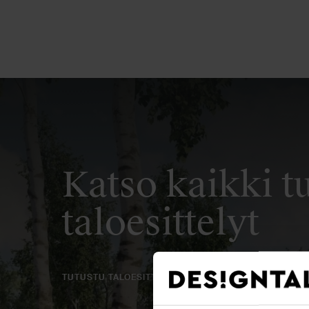
Katso kaikki t
taloesittelyt
TUTUSTU TALOESITTELYIHIN