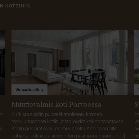
N KOTEIHIN
Virtuaaliesittely
Muuttovalmis koti Porvoossa
S
n!
Kurkista sisään pulpettikattoiseen, kolmen
As
makuuhuoneen kotiin, josta löydät kaiken tarvittavan.
lö
a.
Kodin pohjaratkaisu on muunneltu Arte-talomallin
av
pohjalta. Luksusta arkeen tuo päämakuuhuoneen […]
hu