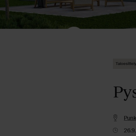
Taloesittel
Py
Punk
26.9