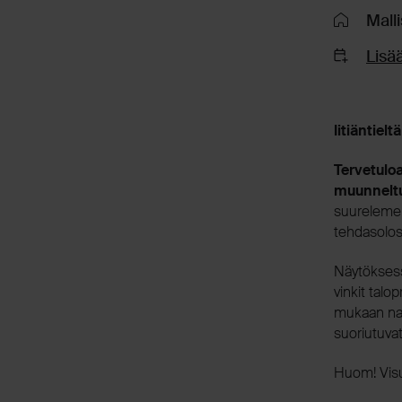
Malli
Lisää
Iitiäntiel
Tervetulo
muunneltu
suurelemen
tehdasolos
Näytöksess
vinkit talo
mukaan nau
suoriutuvat
Huom! Visua