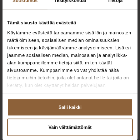
Suostumus
Yksityiskohdat
Tietoja
13.6.2025
Rakentajan vinkit, osa 2: Rakennusluvat ja
Tämä sivusto käyttää evästeitä
yhteistyö viranomaisten kanssa
Käytämme evästeitä tarjoamamme sisällön ja mainosten
Miten rakennusprosessi etenee ja mitä rakennuttajan on
räätälöimiseen, sosiaalisen median ominaisuuksien
tärkeää muistaa? Lue asiantuntijamme vinkit sujuvaan
tukemiseen ja kävijämäärämme analysoimiseen. Lisäksi
rakennusprojektiin.
jaamme sosiaalisen median, mainosalan ja analytiikka-
alan kumppaneillemme tietoja siitä, miten käytät
sivustoamme. Kumppanimme voivat yhdistää näitä
Lue lisää
tietoja muihin tietoihin, joita olet antanut heille tai joita on
kerätty, kun olet käyttänyt heidän palvelujaan.
Salli kaikki
Designtalo
Vain välttämättömät
Elämäsi parhaat ratkaisut muuttovalmiin kodin rakentamiseen.
Extranet
Pikalinkit