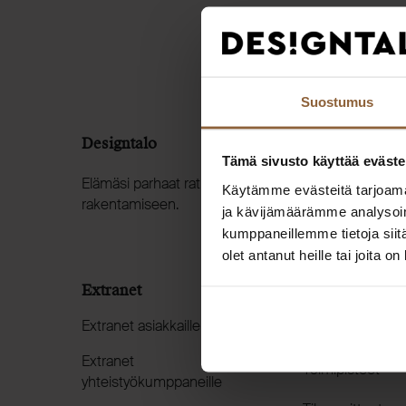
Suostumus
Designtalo
Tämä sivusto käyttää eväste
Elämäsi parhaat ratkaisut muuttovalmiin kodin
Käytämme evästeitä tarjoama
rakentamiseen.
ja kävijämäärämme analysoim
kumppaneillemme tietoja siitä
olet antanut heille tai joita o
Extranet
Pikalinkit
Extranet asiakkaille
Ota yhteyttä
Extranet
Toimipisteet
yhteistyökumppaneille