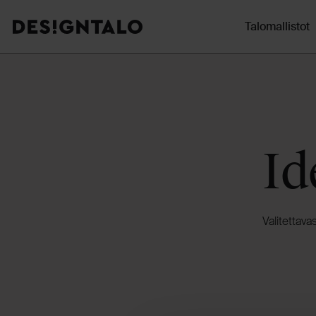
Talomallistot
Designtalo
Siirry
sisältöön
Id
Valitettavas