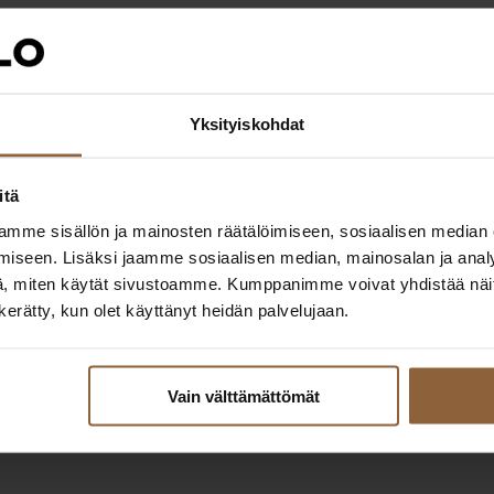
Yksityiskohdat
itä
mme sisällön ja mainosten räätälöimiseen, sosiaalisen median
iseen. Lisäksi jaamme sosiaalisen median, mainosalan ja analy
, miten käytät sivustoamme. Kumppanimme voivat yhdistää näitä t
n kerätty, kun olet käyttänyt heidän palvelujaan.
Vain välttämättömät