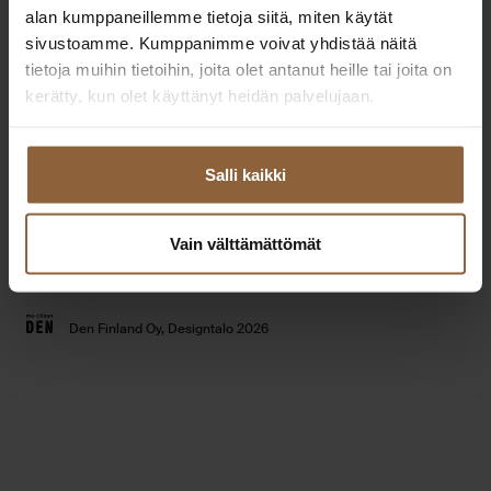
Extranet
alan kumppaneillemme tietoja siitä, miten käytät
Toimipisteet
yhteistyökumppaneille
sivustoamme. Kumppanimme voivat yhdistää näitä
Tilaa esitteet
tietoja muihin tietoihin, joita olet antanut heille tai joita on
Usein kysytyt kysymykset
kerätty, kun olet käyttänyt heidän palvelujaan.
Talomallisto
Tietosuojaseloste
Taloesittelyt
Evästeet
Salli kaikki
Vain välttämättömät
Youtube
Instagram
Facebook
Linked
Den Finland Oy, Designtalo 2026