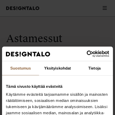
Designtalo
Valik
Siirry
sisältöön
Astamessut
Valitettavasti artikkeleita ei löytynyt.
Suostumus
Yksityiskohdat
Tietoja
Tämä sivusto käyttää evästeitä
Designtalo
Käytämme evästeitä tarjoamamme sisällön ja mainosten
Elämäsi parhaat ratkaisut muuttovalmiin kodin rakentamiseen.
räätälöimiseen, sosiaalisen median ominaisuuksien
Extranet
Pikalinkit
tukemiseen ja kävijämäärämme analysoimiseen. Lisäksi
Extranet asiakkaille
Ota yhteyttä
jaamme sosiaalisen median, mainosalan ja analytiikka-