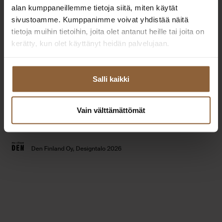
Extranet
alan kumppaneillemme tietoja siitä, miten käytät
Toimipisteet
yhteistyökumppaneille
sivustoamme. Kumppanimme voivat yhdistää näitä
Tilaa esitteet
tietoja muihin tietoihin, joita olet antanut heille tai joita on
Usein kysytyt kysymykset
kerätty, kun olet käyttänyt heidän palvelujaan.
Talomallisto
Tietosuojaseloste
Taloesittelyt
Evästeet
Salli kaikki
Vain välttämättömät
Youtube
Instagram
Facebook
Linked
Den Finland Oy, Designtalo 2026