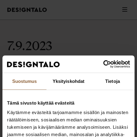
Designtalo
Valik
Siirry
sisältöön
7.9.2023
Valitettavasti artikkeleita ei löytynyt.
Suostumus
Yksityiskohdat
Tietoja
Tämä sivusto käyttää evästeitä
Designtalo
Käytämme evästeitä tarjoamamme sisällön ja mainosten
Elämäsi parhaat ratkaisut muuttovalmiin kodin rakentamiseen.
räätälöimiseen, sosiaalisen median ominaisuuksien
Extranet
Pikalinkit
tukemiseen ja kävijämäärämme analysoimiseen. Lisäksi
Extranet asiakkaille
Ota yhteyttä
jaamme sosiaalisen median, mainosalan ja analytiikka-