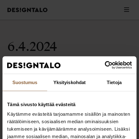
Designtalo
Valik
Siirry
sisältöön
6.4.2024
Valitettavasti artikkeleita ei löytynyt.
Suostumus
Yksityiskohdat
Tietoja
Tämä sivusto käyttää evästeitä
Designtalo
Käytämme evästeitä tarjoamamme sisällön ja mainosten
Elämäsi parhaat ratkaisut muuttovalmiin kodin rakentamiseen.
räätälöimiseen, sosiaalisen median ominaisuuksien
Extranet
Pikalinkit
tukemiseen ja kävijämäärämme analysoimiseen. Lisäksi
Extranet asiakkaille
Ota yhteyttä
jaamme sosiaalisen median, mainosalan ja analytiikka-