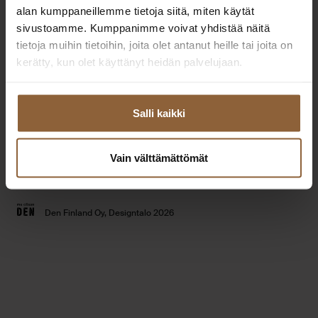
Extranet
alan kumppaneillemme tietoja siitä, miten käytät
Toimipisteet
yhteistyökumppaneille
sivustoamme. Kumppanimme voivat yhdistää näitä
Tilaa esitteet
tietoja muihin tietoihin, joita olet antanut heille tai joita on
Usein kysytyt kysymykset
kerätty, kun olet käyttänyt heidän palvelujaan.
Talomallisto
Tietosuojaseloste
Taloesittelyt
Evästeet
Salli kaikki
Vain välttämättömät
Youtube
Instagram
Facebook
Linked
Den Finland Oy, Designtalo 2026