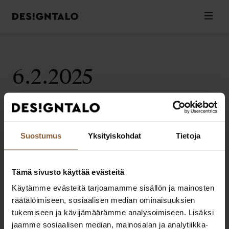
Designtalo
Valik
Siirry
sisältöön
6.2.2025
Valitettavasti artikkeleita ei löytynyt.
Suostumus
Yksityiskohdat
Tietoja
Tämä sivusto käyttää evästeitä
Designtalo
Käytämme evästeitä tarjoamamme sisällön ja mainosten
Elämäsi parhaat ratkaisut muuttovalmiin kodin rakentamiseen.
räätälöimiseen, sosiaalisen median ominaisuuksien
Extranet
Pikalinkit
tukemiseen ja kävijämäärämme analysoimiseen. Lisäksi
Extranet asiakkaille
Ota yhteyttä
jaamme sosiaalisen median, mainosalan ja analytiikka-