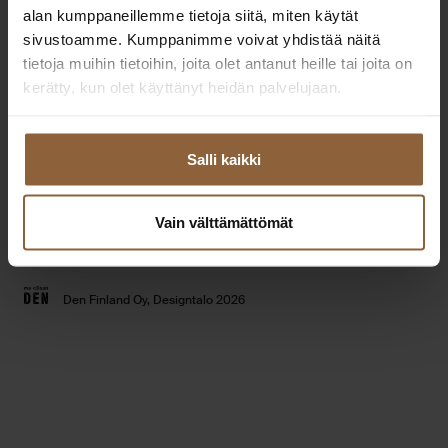
Extranet
alan kumppaneillemme tietoja siitä, miten käytät
Toimipisteet
yhteistyökumppaneille
sivustoamme. Kumppanimme voivat yhdistää näitä
Tilaa esitteet
tietoja muihin tietoihin, joita olet antanut heille tai joita on
Usein kysytyt kysymykset
kerätty, kun olet käyttänyt heidän palvelujaan.
Talomallisto
Tietosuojaseloste
Taloesittelyt
Evästeet
Salli kaikki
Vain välttämättömät
Youtube
Instagram
Facebook
Linked
Den Finland Oy, Designtalo 2026