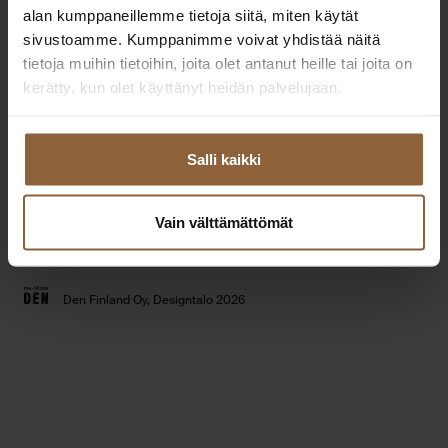
Extranet
alan kumppaneillemme tietoja siitä, miten käytät
Toimipisteet
yhteistyökumppaneille
sivustoamme. Kumppanimme voivat yhdistää näitä
Tilaa esitteet
tietoja muihin tietoihin, joita olet antanut heille tai joita on
Usein kysytyt kysymykset
kerätty, kun olet käyttänyt heidän palvelujaan.
Talomallisto
Tietosuojaseloste
Taloesittelyt
Evästeet
Salli kaikki
Vain välttämättömät
Youtube
Instagram
Facebook
Linked
Den Finland Oy, Designtalo 2026