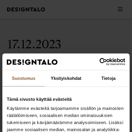
Designtalo
Valik
Siirry
sisältöön
17.12.2023
Valitettavasti artikkeleita ei löytynyt.
Suostumus
Yksityiskohdat
Tietoja
Tämä sivusto käyttää evästeitä
Designtalo
Käytämme evästeitä tarjoamamme sisällön ja mainosten
Elämäsi parhaat ratkaisut muuttovalmiin kodin rakentamiseen.
räätälöimiseen, sosiaalisen median ominaisuuksien
Extranet
Pikalinkit
tukemiseen ja kävijämäärämme analysoimiseen. Lisäksi
Extranet asiakkaille
Ota yhteyttä
jaamme sosiaalisen median, mainosalan ja analytiikka-