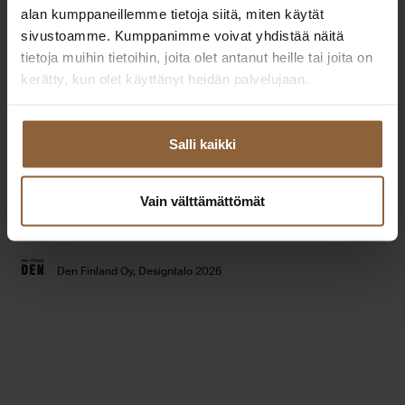
Extranet
alan kumppaneillemme tietoja siitä, miten käytät
Toimipisteet
yhteistyökumppaneille
sivustoamme. Kumppanimme voivat yhdistää näitä
Tilaa esitteet
tietoja muihin tietoihin, joita olet antanut heille tai joita on
Usein kysytyt kysymykset
kerätty, kun olet käyttänyt heidän palvelujaan.
Talomallisto
Tietosuojaseloste
Taloesittelyt
Evästeet
Salli kaikki
Vain välttämättömät
Youtube
Instagram
Facebook
Linked
Den Finland Oy, Designtalo 2026