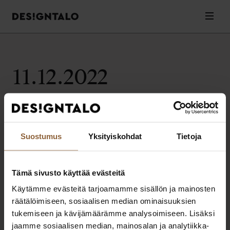
Designtalo
Valik
Siirry
sisältöön
11.12.2022
Valitettavasti artikkeleita ei löytynyt.
Suostumus
Yksityiskohdat
Tietoja
Tämä sivusto käyttää evästeitä
Designtalo
Käytämme evästeitä tarjoamamme sisällön ja mainosten
Elämäsi parhaat ratkaisut muuttovalmiin kodin rakentamiseen.
räätälöimiseen, sosiaalisen median ominaisuuksien
Extranet
Pikalinkit
tukemiseen ja kävijämäärämme analysoimiseen. Lisäksi
Extranet asiakkaille
Ota yhteyttä
jaamme sosiaalisen median, mainosalan ja analytiikka-