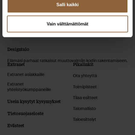
Salli kaikki
Lue lisää
Vain välttämättömät
Designtalo
Elämäsi parhaat ratkaisut muuttovalmiin kodin rakentamiseen.
Extranet
Pikalinkit
Extranet asiakkaille
Ota yhteyttä
Extranet
Toimipisteet
yhteistyökumppaneille
Tilaa esitteet
Usein kysytyt kysymykset
Talomallisto
Tietosuojaseloste
Taloesittelyt
Evästeet